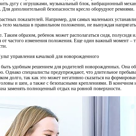
ь дугу с игрушками, музыкальный блок, вибрационный механиз
 Для дополнительной безопасности кресло оборудуют ремнями.
растных показателей. Например, для самых маленьких устанавли
ть тело малыша в правильном положении, не вынуждая напряга
е. Таким образом, ребенок может располагаться сидя, полусидя
от частого изменения положения. Еще один важный момент – тка
сти.
ет быть удобным решением для родителей новорожденных. Она о
ю. Однако специалисты предупреждают, что длительное пребыван
ишком долго, так как это может негативно сказаться на формиров
оловы и шеи, а также с безопасными креплениями. В конечном 
жна заменять полноценный отдых на ровной поверхности.