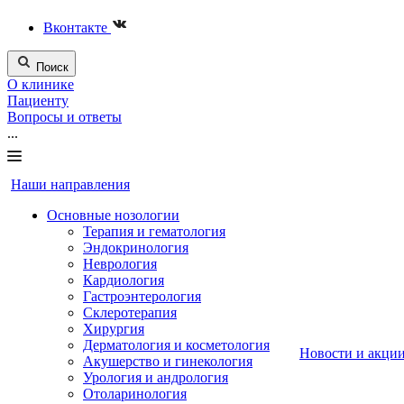
Вконтакте
Поиск
О клинике
Пациенту
Вопросы и ответы
...
Наши направления
Основные нозологии
Терапия и гематология
Эндокринология
Неврология
Кардиология
Гастроэнтерология
Склеротерапия
Хирургия
Дерматология и косметология
Новости и акци
Акушерство и гинекология
Урология и андрология
Отоларинология