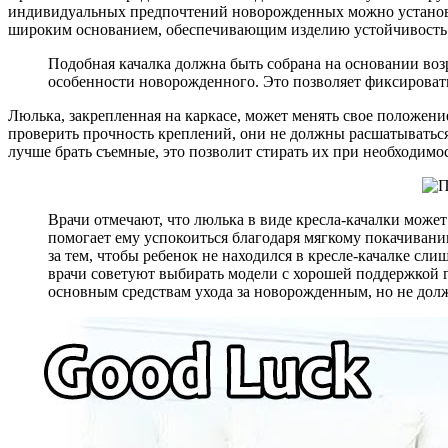
индивидуальных предпочтений новорожденных можно установит
широким основанием, обеспечивающим изделию устойчивость.
Подобная качалка должна быть собрана на основании воз
особенности новорожденного. Это позволяет фиксирова
Люлька, закрепленная на каркасе, может менять свое положени
проверить прочность креплений, они не должны расшатываться 
лучше брать съемные, это позволит стирать их при необходимо
Врачи отмечают, что люлька в виде кресла-качалки мож
помогает ему успокоиться благодаря мягкому покачивани
за тем, чтобы ребенок не находился в кресле-качалке сл
врачи советуют выбирать модели с хорошей поддержкой г
основным средствам ухода за новорожденным, но не дол