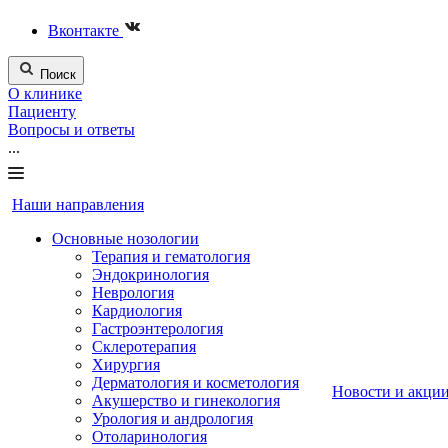
Вконтакте
Поиск
О клинике
Пациенту
Вопросы и ответы
...
Наши направления
Основные нозологии
Терапия и гематология
Эндокринология
Неврология
Кардиология
Гастроэнтерология
Склеротерапия
Хирургия
Дерматология и косметология
Новости и акци
Акушерство и гинекология
Урология и андрология
Отоларинология