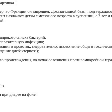
ер, во Франции он запрещен. Доказательной базы, подтверждающ
нт назначают детям с месячного возраста в суспензии, с 3 лет 
ей.
широкого списка бактерий;
и паразитарную инфекцию;
вания в кровоток, следовательно, исключение общего токсическ
дение дисбактериоза);
ого происхождения, включая осложнения противомикробной тера
is.
 при диарее на фоне: