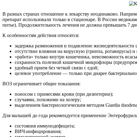
В разных странах отношение к лекарству неодинаково. Наприм
препарат использовали только в стационаре. В России медикаме
питье). Продолжительность лечения не должна превышать 7 дн
К особенностям действия относятся:
задержка размножения и подавление жизнедеятельности 
отсутствие влияния на вирусную (гриппа, ротавирусы) 
«работа» только внутри кишечника, невозможность всасы
сохранность полезной кишечной микрофлоры (предупреж
удобный прием без четкой связи с едой;
целевое употребление — только при диарее бактериальн
ВОЗ ограничивает общие показания:
поносом с примесями крови (при дизентерии);
случаями, похожими на холеру;
выделением бактериологическим методом Giardia duodenal
Для малышей до года рекомендуется применение Энтерофурила
состояния иммунодефицита;
ВИЧ-инфицирования;
гемолитической анемии.