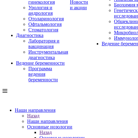
гинекология
Новости
Биохимия 
Урология и
и акции
Генетическ
андрология
исследова
Отоларинология
Общеклини
Офтальмология
исследова
Стоматология
Микробиол
Диагностика
Иммуноло
Лаборатория и
Ведение береме
вакцинация
Инструментальная
диагностика
Ведение беременности
Программа
ведения
беременности
Наши направления
Назад
Наши направления
Основные нозологии
Назад
Основные нозологии