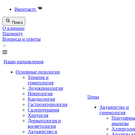
Вконтакте
Поиск
О клинике
Пациенту
Вопросы и ответы
...
Наши направления
Основные нозологии
Терапия и
гематология
Эндокринология
Неврология
Цены
Кардиология
Гастроэнтерология
Акушерство и
Склеротерапия
гинекология
Хирургия
Популярны
Дерматология и
анализы
косметология
Аллерголо
Акушерство и
Анализы к