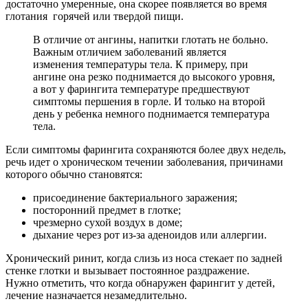
достаточно умеренные, она скорее появляется во время
глотания горячей или твердой пищи.
В отличие от ангины, напитки глотать не больно.
Важным отличием заболеваний является
изменения температуры тела. К примеру, при
ангине она резко поднимается до высокого уровня,
а вот у фарингита температуре предшествуют
симптомы першения в горле. И только на второй
день у ребенка немного поднимается температура
тела.
Если симптомы фарингита сохраняются более двух недель,
речь идет о хроническом течении заболевания, причинами
которого обычно становятся:
присоединение бактериального заражения;
посторонний предмет в глотке;
чрезмерно сухой воздух в доме;
дыхание через рот из-за аденоидов или аллергии.
Хронический ринит, когда слизь из носа стекает по задней
стенке глотки и вызывает постоянное раздражение.
Нужно отметить, что когда обнаружен фарингит у детей,
лечение назначается незамедлительно.