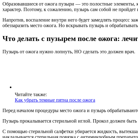
Образовавшиеся от ожога пузыри — это полостные элементы,
характер. Поэтому, к сожалению, пузырь сам собой не пройдет и
Напротив, воспаление внутри него будет замедлять процесс за
обеззаразить место ожога. Но вскрывать пузырь и обрабатыват
Что делать с пузырем после ожога: леч
Пузырь от ожога нужно лопнуть, НО сделать это должен врач.
Читайте также:
Как убрать темные пятна после ожога
Перед началом процедуры место ожога и пузырь обрабатывают
Пузырь прокалывается стерильной иглой. Прокол должен быть 
С помощью стерильной салфетки убирается жидкость, вытекшая 
накладывается стерильная повязка с антимикробным препарато