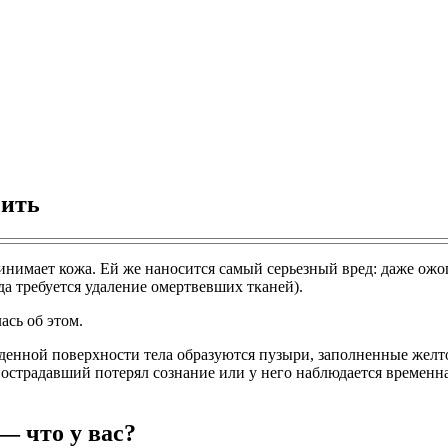
чить
ринимает кожа. Ей же наносится самый серьезный вред: даже ожо
да требуется удаление омертвевших тканей).
ась об этом.
жденной поверхности тела образуются пузыри, заполненные жел
пострадавший потерял сознание или у него наблюдается временна
— что у вас?