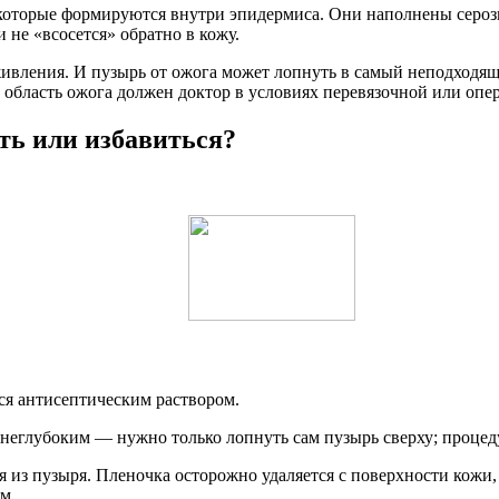
 которые формируются внутри эпидермиса. Они наполнены сер
 не «всосется» обратно в кожу.
живления. И пузырь от ожога может лопнуть в самый неподходящи
ь область ожога должен доктор в условиях перевязочной или опе
ить или избавиться?
ся антисептическим раствором.
неглубоким — нужно только лопнуть сам пузырь сверху; процед
из пузыря. Пленочка осторожно удаляется с поверхности кожи, 
м.