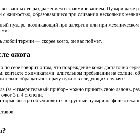
 вызванных ее раздражением и травмированием. Пузыри даже р
 с жидкостью, образовавшиеся при сливании нескольких мелки
ный пузырь, возникающий при аллергии или при механическом т
ями.
 любой термин — скорее всего, он вас поймет.
сле ожога
о по себе говорит о том, что повреждение кожи достаточно серь
 контакте с химикатами, длительном пребывании на солнце, об
ительно обращаться к врачу нужно в следующих случаях:
ла (за «измерительный прибор» можно принять свою ладонь, раз
 ожог 3 и 4 степени.
которые быстро объединяются в крупные пузыри на фоне отекани
ставов.
а?