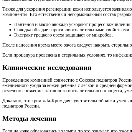
Также для ускорения регенерации кожи используется заживляю
компоненты. Его естественный негормональный состав разрабо
Пантенол и масло авокадо ускоряют процесс заживления 
Солодка обладает противовоспалительными свойствами.
Экстракт грецкого ореха защищает от микробов.
После нанесения крема место ожога следует накрыть стерильной
Если процедура проведена в стерильных условиях, то инфекция
Клинические исследования
Проведенное компанией совместно с Союзом педиатров России
ежедневного ухода за кожей ребенка с легкой и средней формо
отмечено снижение активности воспалительного процесса, уме
Доказано, что крем «Ла-Кри» для чувствительной кожи уменьш
педиатров России.
Методы лечения
Если на коже образовались волдыри, то это означает, что ожо