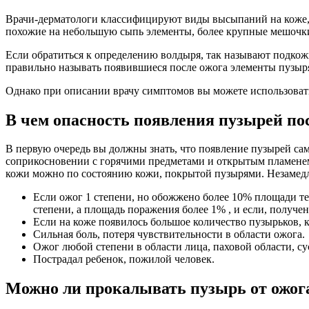
Врачи-дерматологи классифицируют виды высыпаний на коже,
похожие на небольшую сыпь элементы, более крупные мешочки
Если обратиться к определению волдыря, так называют подкож
правильно называть появившиеся после ожога элементы пузыр
Однако при описании врачу симптомов вы можете использовать
В чем опасность появления пузырей по
В первую очередь вы должны знать, что появление пузырей сам
соприкосновении с горячими предметами и открытым пламенем,
кожи можно по состоянию кожи, покрытой пузырями. Незамедл
Если ожог 1 степени, но обожжено более 10% площади те
степени, а площадь поражения более 1% , и если, получен
Если на коже появилось большое количество пузырьков, 
Сильная боль, потеря чувствительности в области ожога.
Ожог любой степени в области лица, паховой области, су
Пострадал ребенок, пожилой человек.
Можно ли прокалывать пузырь от ожог