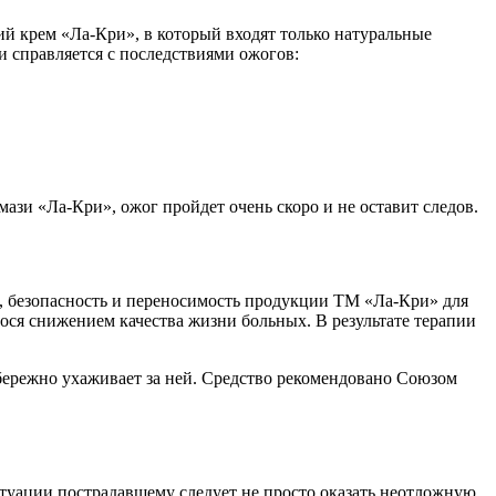
й крем «Ла-Кри», в который входят только натуральные
 справляется с последствиями ожогов:
ази «Ла-Кри», ожог пройдет очень скоро и не оставит следов.
, безопасность и переносимость продукции ТМ «Ла-Кри» для
ося снижением качества жизни больных. В результате терапии
 бережно ухаживает за ней. Средство рекомендовано Союзом
ситуации пострадавшему следует не просто оказать неотложную