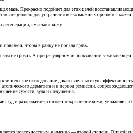
щая мазь. Прекрасно подойдет для этих целей восстанавливающи
тан специально для устранения всевозможных проблем с кожей и
и регенерации, смягчают кожу.
 повязкой, чтобы в ранку не попала грязь.
 вам не грозит. А при регулярном использовании заживляющей м
 клиническое исследование доказывает высокую эффективность
й атопического дерматита и в период ремиссии, сопровождающег
ньшение сухости, зуда и шелушения.
ает зуд и раздражение, снимает покраснение кожи, увлажняет и
г является поверхностным, а именно — второй степени. В такой 