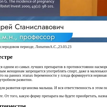
ослеродовом периоде, ЛопатинА.С.,23.03.23
естре
ся одним из самых лучших препаратов в противостоянии насмор
енным женщинам запрещается употреблять спирт, даже в маленьки
что на ранних этапах беременности у плода формируется нервная
иутробном развитии.
ля развития организма малыша. И вся ответственность в этом п
. От того, какую форму препарата вы будете приобретать, назна
триместре