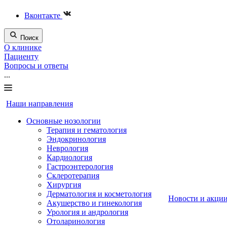
Вконтакте
Поиск
О клинике
Пациенту
Вопросы и ответы
...
Наши направления
Основные нозологии
Терапия и гематология
Эндокринология
Неврология
Кардиология
Гастроэнтерология
Склеротерапия
Хирургия
Дерматология и косметология
Новости и акци
Акушерство и гинекология
Урология и андрология
Отоларинология