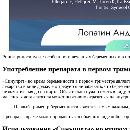
Ринит, риносинусит: особенности лечения у беременных и в п
Употребление препарата в первом трим
«Синупрет» во время беременности в первом триместре являет
лекарство в виде драже. Но требуется не забывать, что берем
незначительная доза спирта. Обязательно нужно иметь в виду, 
маленькая доза алкоголя может негативно отразиться на внутр
Первый триместр беременности является самым важным д
Препарат в драже может продаваться в обычном виде либо форте
Использование «Синупрета» во втором 