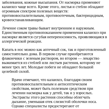
заболевания, кожные высыпания. От насморка применяют
каланхоэ чаще всего. Кроме этого, листья и стебли обладают
огромным спектром полезных веществ:
противовоспалительным, противоотечным, бактерицидным,
кровеостанавливающим.
Лечение соком травы бывает внутренним и наружным.
Единственным противопоказанием применения каланхоэ при
насморке является сугубая непереносимость, проявляющаяся в
аллергической реакции.
Капать в нос можно как аптечный сок, так и приготовленный
самостоятельно дома. В первом случае приобретаются
флакончики с зеленым раствором, во втором — лекарство
выжимается из стеблей или листьев растения, которому не
менее трех лет. Молодые побеги не обладают большой
целебной силой.
Врачи отмечают, что каланхоэ, благодаря своим
противовоспалительным и антисептическим
свойствам, может быть полезным средством при
лечении насморка как у детей, так и у взрослых.
Экстракты этого растения способны облегчать
дыхание, уменьшая отек слизистой оболочки носа.
Однако специалисты предостерегают от