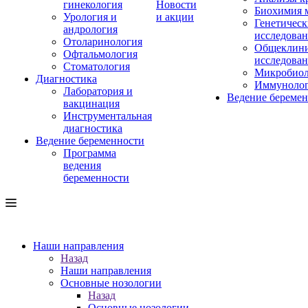
гинекология
Новости
Биохимия 
Урология и
и акции
Генетическ
андрология
исследова
Отоларинология
Общеклини
Офтальмология
исследова
Стоматология
Микробиол
Диагностика
Иммуноло
Лаборатория и
Ведение береме
вакцинация
Инструментальная
диагностика
Ведение беременности
Программа
ведения
беременности
Наши направления
Назад
Наши направления
Основные нозологии
Назад
Основные нозологии