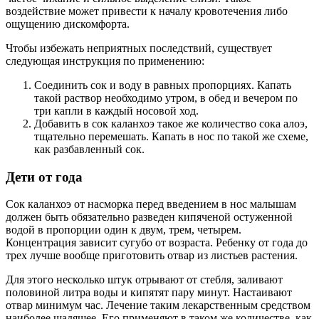
воздействие может привести к началу кровотечения либо
ощущению дискомфорта.
Чтобы избежать неприятных последствий, существует
следующая инструкция по применению:
Соединить сок и воду в равных пропорциях. Капать
такой раствор необходимо утром, в обед и вечером по
три капли в каждый носовой ход.
Добавить в сок каланхоэ такое же количество сока алоэ,
тщательно перемешать. Капать в нос по такой же схеме,
как разбавленный сок.
Дети от года
Сок каланхоэ от насморка перед введением в нос малышам
должен быть обязательно разведен кипяченой остуженной
водой в пропорции один к двум, трем, четырем.
Концентрация зависит сугубо от возраста. Ребенку от года до
трех лучше вообще приготовить отвар из листьев растения.
Для этого несколько штук отрывают от стебля, заливают
половиной литра воды и кипятят пару минут. Настаивают
отвар минимум час. Лечение таким лекарственным средством
наиболее щадящее. Его применяют в таком же количестве, как