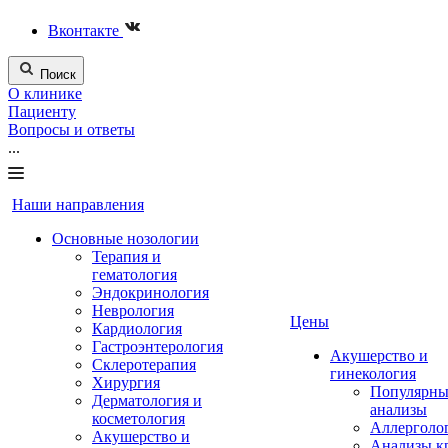
Вконтакте
Поиск
О клинике
Пациенту
Вопросы и ответы
...
Наши направления
Основные нозологии
Терапия и
гематология
Эндокринология
Неврология
Цены
Кардиология
Гастроэнтерология
Акушерство и
Склеротерапия
гинекология
Хирургия
Популярны
Дерматология и
анализы
косметология
Аллерголо
Акушерство и
Анализы к