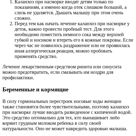
Каланхоэ при насморке вводят детям только по
показаниям, а именно когда отек слишком большой, а
слизь не удаляется. Дышать малышу при этом очень
сложно.
Перед тем как начать лечение каланхоэ при насморке у
деток, важно провести пробный тест. Для этого
необходимо поместить немного сока между верхней
губкой и носиком и втереть его в кожные покровы. Если
через час не появилось раздражение или не проявилась
иная аллергическая реакция, можно пробовать
применять средство.
Лечение лекарственным средством ринита или синусита
можно предотвратить, если смазывать им ноздри для
профилактики.
Беременные и кормящие
В силу гормональных перестроек носовые ходы женщин
также становятся более чувствительными, поэтому каланхоэ
при насморке лучше вводить разведенное с кипяченой водой.
Это средство оптимально для тех, кто вынашивает либо
кормит грудным молоком ребенка в силу своей
натуральности. Оно не может навредить здоровью малыша.