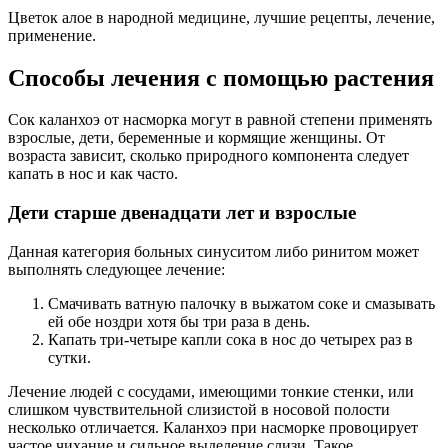
Цветок алое в народной медицине, лучшие рецепты, лечение,
применение.
Способы лечения с помощью растения
Сок каланхоэ от насморка могут в равной степени применять
взрослые, дети, беременные и кормящие женщины. От
возраста зависит, сколько природного компонента следует
капать в нос и как часто.
Дети старше двенадцати лет и взрослые
Данная категория больных синуситом либо ринитом может
выполнять следующее лечение:
Смачивать ватную палочку в выжатом соке и смазывать
ей обе ноздри хотя бы три раза в день.
Капать три-четыре капли сока в нос до четырех раз в
сутки.
Лечение людей с сосудами, имеющими тонкие стенки, или
слишком чувствительной слизистой в носовой полости
несколько отличается. Каланхоэ при насморке провоцирует
частое чихание и сильное выделение слизи. Такое