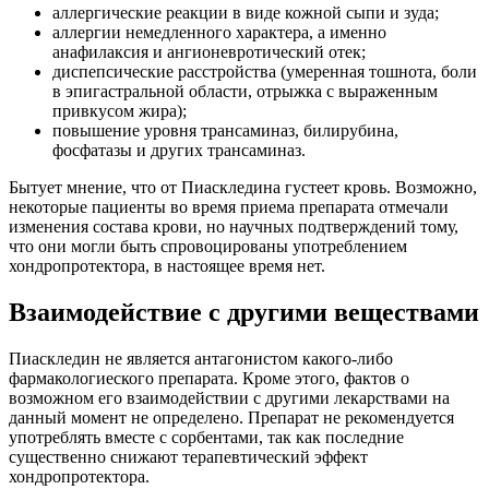
аллергические реакции в виде кожной сыпи и зуда;
аллергии немедленного характера, а именно
анафилаксия и ангионевротический отек;
диспепсические расстройства (умеренная тошнота, боли
в эпигастральной области, отрыжка с выраженным
привкусом жира);
повышение уровня трансаминаз, билирубина,
фосфатазы и других трансаминаз.
Бытует мнение, что от Пиаскледина густеет кровь. Возможно,
некоторые пациенты во время приема препарата отмечали
изменения состава крови, но научных подтверждений тому,
что они могли быть спровоцированы употреблением
хондропротектора, в настоящее время нет.
Взаимодействие с другими веществами
Пиаскледин не является антагонистом какого-либо
фармакологиеского препарата. Кроме этого, фактов о
возможном его взаимодействии с другими лекарствами на
данный момент не определено. Препарат не рекомендуется
употреблять вместе с сорбентами, так как последние
существенно снижают терапевтический эффект
хондропротектора.