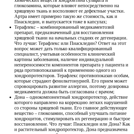
химических веществ хондроитина сульфата и
глюкозамина, которые влияют непосредственно на
хрящевую ткань и восполняют ее дефектные участки.
Артра имеет примерно такую же стоимость, как и
Пиаскледин, и выпускается тоже в капсулах;
Терафлекс – комбинированный медикаментознй
препарат, предназначенный для восстановления
хрящевой ткани на начальных стадиях ее дегенерации.
Что лучше: Терафлекс или Пиаскледин? Ответ на этот
вопрос может дать только квалифицированный
специалист, учитывая особенности клинический
картины заболевания, наличие индивидуальной
непереносимости компонентов препарата у пациента и
ряда противопоказаний к применению одного из
хондропротекторов. Терафлекс противопоказан особам,
которые страдают фенилкетонурией. Его прием может
спровоцировать развитие аллергии, поэтому дозировка
медикамента должна быть согласована с врачом;
Дона – однокомпонентный хондропротектор, действие
которого направлено на коррекцию легких нарушений
со стороны хрящевой ткани. Его главное действующее
вещество – глюкозамин, способный улучшать питание
хондроцитов, стимулировать их регенерацию и быстрое
восстановление. Что лучше: Пиаскледин или Дона? Как
и растительный хондропротектор, Дона предназначена