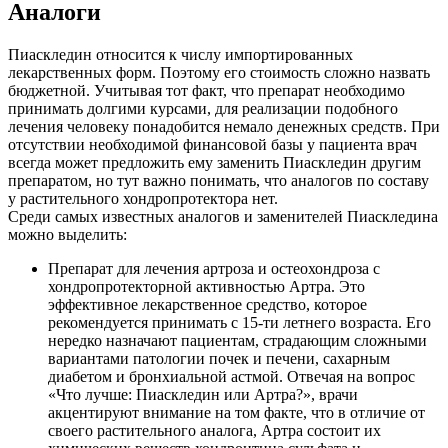
Аналоги
Пиаскледин относится к числу импортированных
лекарственных форм. Поэтому его стоимость сложно назвать
бюджетной. Учитывая тот факт, что препарат необходимо
принимать долгими курсами, для реализации подобного
лечения человеку понадобится немало денежных средств. При
отсутствии необходимой финансовой базы у пациента врач
всегда может предложить ему заменить Пиаскледин другим
препаратом, но тут важно понимать, что аналогов по составу
у растительного хондропротектора нет.
Среди самых известных аналогов и заменителей Пиаскледина
можно выделить:
Препарат для лечения артроза и остеохондроза с
хондропротекторной активностью Артра. Это
эффективное лекарственное средство, которое
рекомендуется принимать с 15-ти летнего возраста. Его
нередко назначают пациентам, страдающим сложными
вариантами патологии почек и печени, сахарным
диабетом и бронхиальной астмой. Отвечая на вопрос
«Что лучше: Пиаскледин или Артра?», врачи
акцентируют внимание на том факте, что в отличие от
своего растительного аналога, Артра состоит их