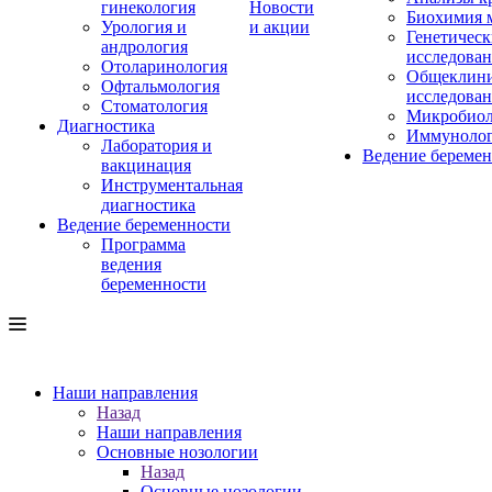
гинекология
Новости
Биохимия 
Урология и
и акции
Генетическ
андрология
исследова
Отоларинология
Общеклини
Офтальмология
исследова
Стоматология
Микробиол
Диагностика
Иммуноло
Лаборатория и
Ведение береме
вакцинация
Инструментальная
диагностика
Ведение беременности
Программа
ведения
беременности
Наши направления
Назад
Наши направления
Основные нозологии
Назад
Основные нозологии