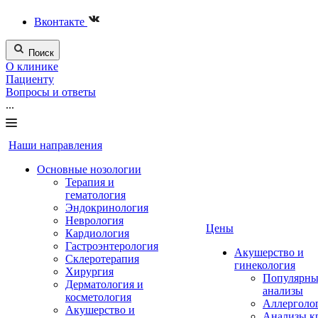
Вконтакте
Поиск
О клинике
Пациенту
Вопросы и ответы
...
Наши направления
Основные нозологии
Терапия и
гематология
Эндокринология
Неврология
Цены
Кардиология
Гастроэнтерология
Акушерство и
Склеротерапия
гинекология
Хирургия
Популярны
Дерматология и
анализы
косметология
Аллерголо
Акушерство и
Анализы к