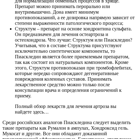
для нормализации обменных процессов в хряще.
Препарат можно принимать перорально или
внутримышечно. Дона имеет минимум
противопоказаний, а ее дозировка напрямую зависит от
степени выраженности патологического процесса;
Структум – препарат на основе хондроитина сульфата.
Он предназначен для лечения остеартроза и
остеохондроза. Что лучше: Структум или Пиаскледин?
Учитывая, что в составе Структума присутствуют
исключительно синтетические компоненты, то
Пиаскледин является более приемлемым препаратом,
так как состоит их натуральных компонентов. Кроме
этого, Структум противопоказан при тромбофлебитах,
которые нередко сопровождают дегенеративные
повреждения коленных суставов. Принимать
лекарственное средство можно только после
консультации врача и определения ограничений к
приему.
Полный обзор лекарств для лечения артроза вы
найдете здесь…
Среди российских аналогов Пиаскледина следует выделить
такие препараты как Румалон в ампулах, Хондроксид гель.
Мукосат и другие. Все они обладают доказанной