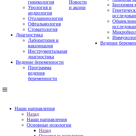
гинекология
Новости
Биохимия 
Урология и
и акции
Генетическ
андрология
исследова
Отоларинология
Общеклини
Офтальмология
исследова
Стоматология
Микробиол
Диагностика
Иммуноло
Лаборатория и
Ведение береме
вакцинация
Инструментальная
диагностика
Ведение беременности
Программа
ведения
беременности
Наши направления
Назад
Наши направления
Основные нозологии
Назад
Основные нозологии