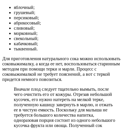
яблочный;
грушевый;
персиковый;
абрикосовый;
сливовый;
морковный;
свекольный;
кабачковый;
тыквенный.
Для приготовления натурального сока можно использовать
соковыжималку, а когда ее нет, воспользоваться старинным
методом при помощи терки и марли. Процесс с
соковыжималкой не требует пояснений, а вот с теркой
придется немного повозиться.
Вначале плод следует тщательно вымыть, после
чего очистить его от кожуры. Отрезав небольшой
кусочек, его нужно натереть на мелкой терке,
полученную кашицу завернуть в марлю, и отжать
ее в чистую емкость. Поскольку для малыша не
требуется большого количества напитка,
одноразовая порция состоит из одного небольшого
кусочка фрукта или овоща. Полученный сок