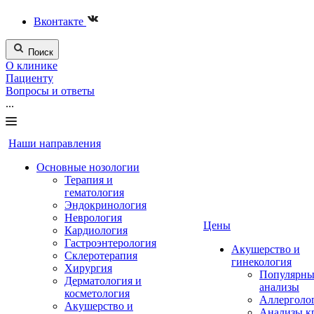
Вконтакте
Поиск
О клинике
Пациенту
Вопросы и ответы
...
Наши направления
Основные нозологии
Терапия и
гематология
Эндокринология
Неврология
Цены
Кардиология
Гастроэнтерология
Акушерство и
Склеротерапия
гинекология
Хирургия
Популярны
Дерматология и
анализы
косметология
Аллерголо
Акушерство и
Анализы к