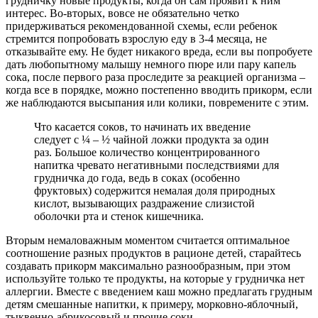
грудничку новые продукты, когда он сам проявит к ним
интерес. Во-вторых, вовсе не обязательно четко
придерживаться рекомендованной схемы, если ребенок
стремится попробовать взрослую еду в 3-4 месяца, не
отказывайте ему. Не будет никакого вреда, если вы попробуете
дать любопытному малышу немного пюре или пару капель
сока, после первого раза проследите за реакцией организма –
когда все в порядке, можно постепенно вводить прикорм, если
же наблюдаются высыпания или колики, повремените с этим.
Что касается соков, то начинать их введение
следует с ¼ – ½ чайной ложки продукта за один
раз. Большое количество концентрированного
напитка чревато негативными последствиями для
грудничка до года, ведь в соках (особенно
фруктовых) содержится немалая доля природных
кислот, вызывающих раздражение слизистой
оболочки рта и стенок кишечника.
Вторым немаловажным моментом считается оптимальное
соотношение разных продуктов в рационе детей, старайтесь
создавать прикорм максимально разнообразным, при этом
используйте только те продукты, на которые у грудничка нет
аллергии. Вместе с введением каш можно предлагать грудным
детям смешанные напитки, к примеру, морковно-яблочный,
тыквенно-абрикосовый и прочие соки.