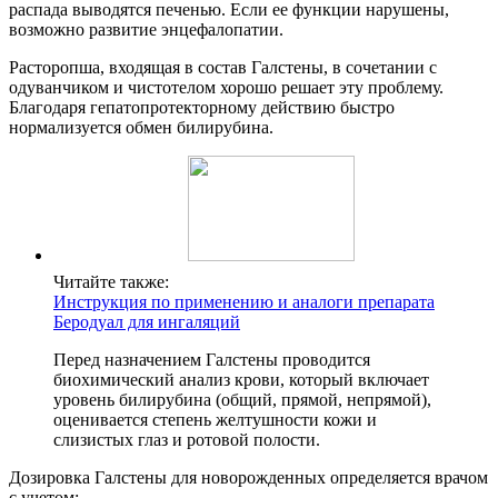
распада выводятся печенью. Если ее функции нарушены,
возможно развитие энцефалопатии.
Расторопша, входящая в состав Галстены, в сочетании с
одуванчиком и чистотелом хорошо решает эту проблему.
Благодаря гепатопротекторному действию быстро
нормализуется обмен билирубина.
Читайте также:
Инструкция по применению и аналоги препарата
Беродуал для ингаляций
Перед назначением Галстены проводится
биохимический анализ крови, который включает
уровень билирубина (общий, прямой, непрямой),
оценивается степень желтушности кожи и
слизистых глаз и ротовой полости.
Дозировка Галстены для новорожденных определяется врачом
с учетом: