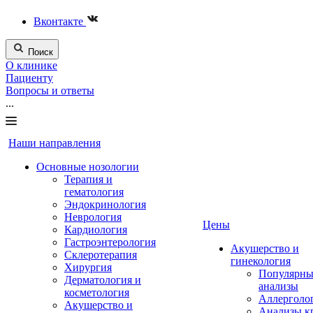
Вконтакте
Поиск
О клинике
Пациенту
Вопросы и ответы
...
Наши направления
Основные нозологии
Терапия и
гематология
Эндокринология
Неврология
Цены
Кардиология
Гастроэнтерология
Акушерство и
Склеротерапия
гинекология
Хирургия
Популярны
Дерматология и
анализы
косметология
Аллерголо
Акушерство и
Анализы к