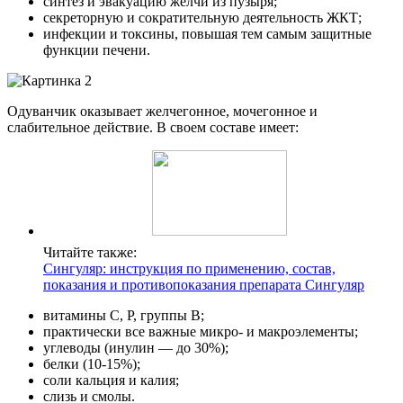
синтез и эвакуацию желчи из пузыря;
секреторную и сократительную деятельность ЖКТ;
инфекции и токсины, повышая тем самым защитные
функции печени.
Одуванчик оказывает желчегонное, мочегонное и
слабительное действие. В своем составе имеет:
Читайте также:
Сингуляр: инструкция по применению, состав,
показания и противопоказания препарата Сингуляр
витамины С, Р, группы В;
практически все важные микро- и макроэлементы;
углеводы (инулин — до 30%);
белки (10-15%);
соли кальция и калия;
слизь и смолы.