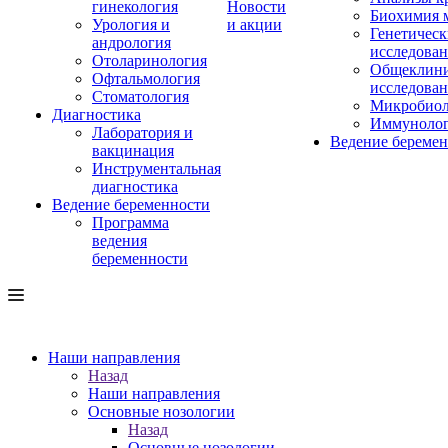
гинекология
Новости
Биохимия 
Урология и
и акции
Генетическ
андрология
исследова
Отоларинология
Общеклини
Офтальмология
исследова
Стоматология
Микробиол
Диагностика
Иммуноло
Лаборатория и
Ведение береме
вакцинация
Инструментальная
диагностика
Ведение беременности
Программа
ведения
беременности
Наши направления
Назад
Наши направления
Основные нозологии
Назад
Основные нозологии