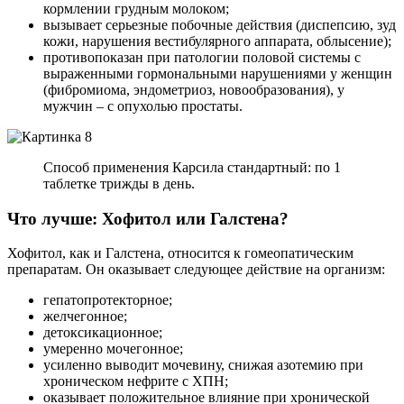
кормлении грудным молоком;
вызывает серьезные побочные действия (диспепсию, зуд
кожи, нарушения вестибулярного аппарата, облысение);
противопоказан при патологии половой системы с
выраженными гормональными нарушениями у женщин
(фибромиома, эндометриоз, новообразования), у
мужчин – с опухолью простаты.
Способ применения Карсила стандартный: по 1
таблетке трижды в день.
Что лучше: Хофитол или Галстена?
Хофитол, как и Галстена, относится к гомеопатическим
препаратам. Он оказывает следующее действие на организм:
гепатопротекторное;
желчегонное;
детоксикационное;
умеренно мочегонное;
усиленно выводит мочевину, снижая азотемию при
хроническом нефрите с ХПН;
оказывает положительное влияние при хронической