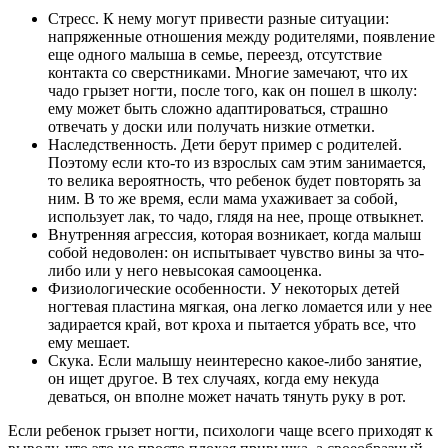
Стресс. К нему могут привести разные ситуации:
напряженные отношения между родителями, появление
еще одного малыша в семье, переезд, отсутствие
контакта со сверстниками. Многие замечают, что их
чадо грызет ногти, после того, как он пошел в школу:
ему может быть сложно адаптироваться, страшно
отвечать у доски или получать низкие отметки.
Наследственность. Дети берут пример с родителей.
Поэтому если кто-то из взрослых сам этим занимается,
то велика вероятность, что ребенок будет повторять за
ним. В то же время, если мама ухаживает за собой,
использует лак, то чадо, глядя на нее, проще отвыкнет.
Внутренняя агрессия, которая возникает, когда малыш
собой недоволен: он испытывает чувство вины за что-
либо или у него невысокая самооценка.
Физиологические особенности. У некоторых детей
ногтевая пластина мягкая, она легко ломается или у нее
задирается край, вот кроха и пытается убрать все, что
ему мешает.
Скука. Если малышу неинтересно какое-либо занятие,
он ищет другое. В тех случаях, когда ему некуда
деваться, он вполне может начать тянуть руку в рот.
Если ребенок грызет ногти, психологи чаще всего приходят к