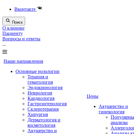
Вконтакте
Поиск
О клинике
Пациенту
Вопросы и ответы
...
Наши направления
Основные нозологии
Терапия и
гематология
Эндокринология
Неврология
Цены
Кардиология
Гастроэнтерология
Акушерство и
Склеротерапия
гинекология
Хирургия
Популярны
Дерматология и
анализы
косметология
Аллерголо
Акушерство и
Анализы к