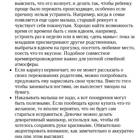
выяснить, что его волнует, и делать так, чтобы ребенку
проще было пережить происходящее, особенно если
причину нельзя устранить. Например, когда в семье
появляется еще один малыш, старший ревнует и
чувствует себя покинутым. Хорошо найти возможность
время от времени быть с ним вдвоем, например,
устроить раз в неделю или в месяц «день мамы»: пока за
младшим присматривают другие родственники,
выбраться вдвоем на прогулку, посетить любимое место,
поесть что-то вкусное. Подобное совместное
времяпрепровождение важно для уютной семейной
атмосферы.
Если карапуз нервничает, но не может рассказать о
своих переживаниях родителям, можно попробовать
предложить ему нарисовать свои чувства. Вместо того
чтобы заниматься ногтями, он выплеснет эмоции на
бумагу.
Наказывать малыша не надо, а вот поощрения могут
быть полезными. Если пообещать крохе купить что-то
желанное, то вполне вероятно, что он будет сам
стараться исправиться. Девочке можно делать
декоративный маникюр, используя лак, чтобы ей
хотелось сохранять руки красивыми. Обязательно
акцентировать внимание, как замечательно и аккуратно
она при этом выглядит.