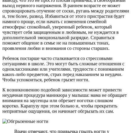
выводу, что это не просто плохая привычка, а своеобразный
выход нервного напряжения. В раннем возрасте ее может
спровоцировать отучение от соски, ругань между родителями
и, тем более, развод. Избавиться от этого пристрастия будет
намного проще, если начать с изменения семейной
атмосферы: спокойный, уверенный ребенок, который
чувствует себя защищенным и любимым, не нуждается в
дополнительной эмоциональной разрядке. Справиться
поможет общение в семье не на повышенных тонах,
проявления любви и внимания со стороны старших.
Ребенок постарше часто сталкивается со стрессовыми
ситуациями в школе. Это могут быть сложные отношения с
одноклассниками или учителями, трудности с пониманием
каких-либо предметов, страх перед наказанием за неудачи.
Чтобы успокоиться, ребенок грызет ногти.
К возникновению подобной зависимости может привести
неудачная процедура маникюра у малыша: мама не обращает
внимания на заусенцы или обрезает ноготки слишком
коротко. Карапузу при этом больно и, чтобы прекратить
неприятные ощущения, он начинает обгрызать их сам.
Врачи отмечают, что привычка грызть ногти у