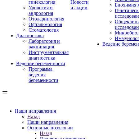
гинекология
Новости
Биохимия 
Урология и
и акции
Генетическ
андрология
исследова
Отоларинология
Общеклини
Офтальмология
исследова
Стоматология
Микробиол
Диагностика
Иммуноло
Лаборатория и
Ведение береме
вакцинация
Инструментальная
диагностика
Ведение беременности
Программа
ведения
беременности
Наши направления
Назад
Наши направления
Основные нозологии
Назад
Основные нозологии