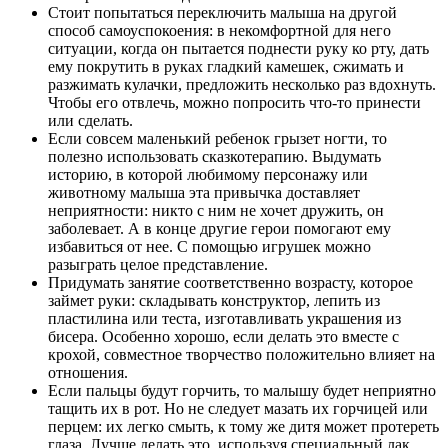
Стоит попытаться переключить малыша на другой
способ самоуспокоения: в некомфортной для него
ситуации, когда он пытается поднести руку ко рту, дать
ему покрутить в руках гладкий камешек, сжимать и
разжимать кулачки, предложить несколько раз вдохнуть.
Чтобы его отвлечь, можно попросить что-то принести
или сделать.
Если совсем маленький ребенок грызет ногти, то
полезно использовать сказкотерапию. Выдумать
историю, в которой любимому персонажу или
животному малыша эта привычка доставляет
неприятности: никто с ним не хочет дружить, он
заболевает. А в конце другие герои помогают ему
избавиться от нее. С помощью игрушек можно
разыграть целое представление.
Придумать занятие соответственно возрасту, которое
займет руки: складывать конструктор, лепить из
пластилина или теста, изготавливать украшения из
бисера. Особенно хорошо, если делать это вместе с
крохой, совместное творчество положительно влияет на
отношения.
Если пальцы будут горчить, то малышу будет неприятно
тащить их в рот. Но не следует мазать их горчицей или
перцем: их легко смыть, к тому же дитя может протереть
глаза. Лучше делать это, используя специальный лак.