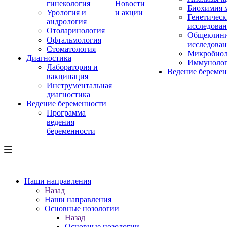
гинекология
Новости
Биохимия 
Урология и
и акции
Генетическ
андрология
исследова
Отоларинология
Общеклини
Офтальмология
исследова
Стоматология
Микробиол
Диагностика
Иммуноло
Лаборатория и
Ведение береме
вакцинация
Инструментальная
диагностика
Ведение беременности
Программа
ведения
беременности
Наши направления
Назад
Наши направления
Основные нозологии
Назад
Основные нозологии