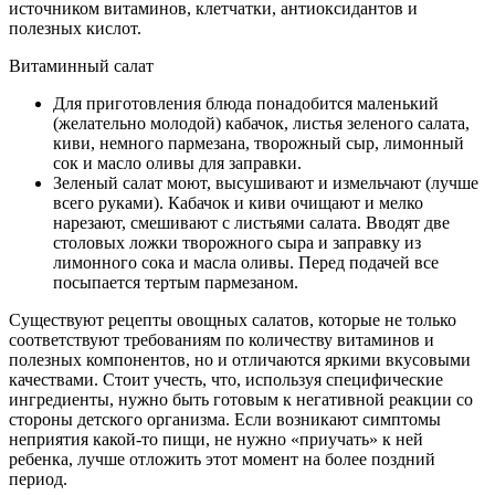
источником витаминов, клетчатки, антиоксидантов и
полезных кислот.
Витаминный салат
Для приготовления блюда понадобится маленький
(желательно молодой) кабачок, листья зеленого салата,
киви, немного пармезана, творожный сыр, лимонный
сок и масло оливы для заправки.
Зеленый салат моют, высушивают и измельчают (лучше
всего руками). Кабачок и киви очищают и мелко
нарезают, смешивают с листьями салата. Вводят две
столовых ложки творожного сыра и заправку из
лимонного сока и масла оливы. Перед подачей все
посыпается тертым пармезаном.
Существуют рецепты овощных салатов, которые не только
соответствуют требованиям по количеству витаминов и
полезных компонентов, но и отличаются яркими вкусовыми
качествами. Стоит учесть, что, используя специфические
ингредиенты, нужно быть готовым к негативной реакции со
стороны детского организма. Если возникают симптомы
неприятия какой-то пищи, не нужно «приучать» к ней
ребенка, лучше отложить этот момент на более поздний
период.