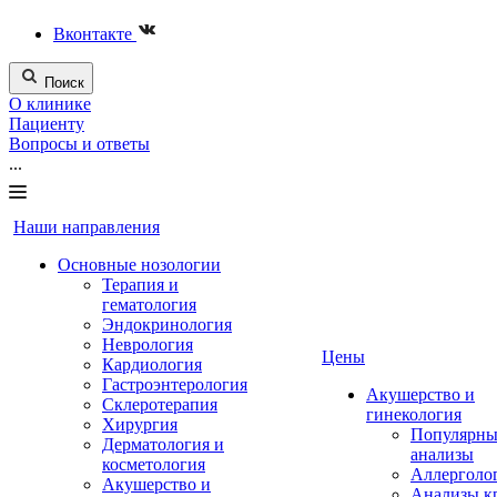
Вконтакте
Поиск
О клинике
Пациенту
Вопросы и ответы
...
Наши направления
Основные нозологии
Терапия и
гематология
Эндокринология
Неврология
Цены
Кардиология
Гастроэнтерология
Акушерство и
Склеротерапия
гинекология
Хирургия
Популярны
Дерматология и
анализы
косметология
Аллерголо
Акушерство и
Анализы к