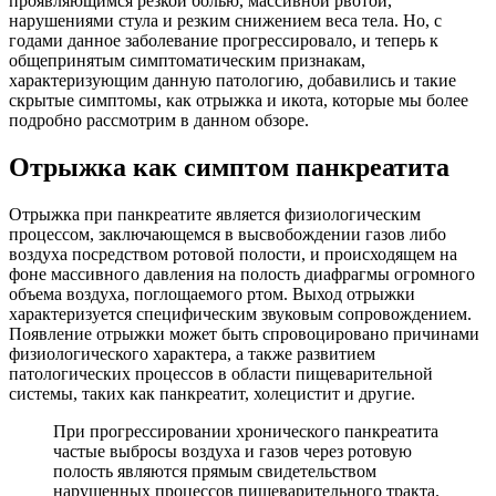
проявляющимся резкой болью, массивной рвотой,
нарушениями стула и резким снижением веса тела. Но, с
годами данное заболевание прогрессировало, и теперь к
общепринятым симптоматическим признакам,
характеризующим данную патологию, добавились и такие
скрытые симптомы, как отрыжка и икота, которые мы более
подробно рассмотрим в данном обзоре.
Отрыжка как симптом панкреатита
Отрыжка при панкреатите является физиологическим
процессом, заключающемся в высвобождении газов либо
воздуха посредством ротовой полости, и происходящем на
фоне массивного давления на полость диафрагмы огромного
объема воздуха, поглощаемого ртом. Выход отрыжки
характеризуется специфическим звуковым сопровождением.
Появление отрыжки может быть спровоцировано причинами
физиологического характера, а также развитием
патологических процессов в области пищеварительной
системы, таких как панкреатит, холецистит и другие.
При прогрессировании хронического панкреатита
частые выбросы воздуха и газов через ротовую
полость являются прямым свидетельством
нарушенных процессов пищеварительного тракта.