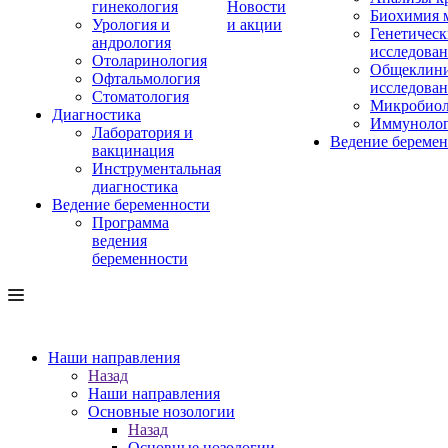
гинекология
Новости
Биохимия 
Урология и
и акции
Генетическ
андрология
исследова
Отоларинология
Общеклини
Офтальмология
исследова
Стоматология
Микробиол
Диагностика
Иммуноло
Лаборатория и
Ведение береме
вакцинация
Инструментальная
диагностика
Ведение беременности
Программа
ведения
беременности
Наши направления
Назад
Наши направления
Основные нозологии
Назад
Основные нозологии