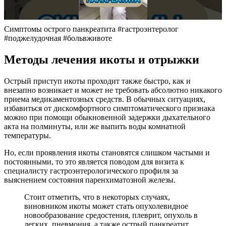
Симптомы острого панкреатита #гастроэнтеролог
#поджелудочная #больвживоте
Методы лечения икоты и отрыжки
Острый приступ икоты проходит также быстро, как и
внезапно возникает и может не требовать абсолютно никакого
приема медикаментозных средств. В обычных ситуациях,
избавиться от дискомфортного симптоматического признака
можно при помощи обыкновенной задержки дыхательного
акта на полминуты, или же выпить воды комнатной
температуры.
Но, если проявления икоты становятся слишком частыми и
постоянными, то это является поводом для визита к
специалисту гастроэнтерологического профиля за
выяснением состояния паренхиматозной железы.
Стоит отметить, что в некоторых случаях,
виновником икоты может стать опухолевидное
новообразование средостения, плеврит, опухоль в
легких, пневмония, а также острый панкреатит