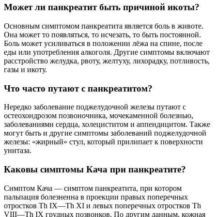
Может ли панкреатит быть причиной икоты?
Основным симптомом панкреатита является боль в животе.
Она может то появляться, то исчезать, то быть постоянной.
Боль может усиливаться в положении лёжа на спине, после
еды или употребления алкоголя. Другие симптомы включают
расстройство желудка, рвоту, желтуху, лихорадку, потливость,
газы и икоту.
Что часто путают с панкреатитом?
Нередко заболевание поджелудочной железы путают с
остеохондрозом позвоночника, мочекаменной болезнью,
заболеваниями сердца, холециститом и аппендицитом. Также
могут быть и другие симптомы заболеваний поджелудочной
железы: «жирный» стул, который прилипает к поверхности
унитаза.
Каковы симптомы Кача при панкреатите?
Симптом Кача — симптом панкреатита, при котором
пальпация болезненна в проекции правых поперечных
отростков Th IX—Th XI и левых поперечных отростков Th
VIII—Th IX грудных позвонков. По другим данным, кожная