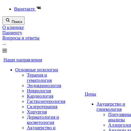
Вконтакте
Поиск
О клинике
Пациенту
Вопросы и ответы
...
Наши направления
Основные нозологии
Терапия и
гематология
Эндокринология
Неврология
Цены
Кардиология
Гастроэнтерология
Акушерство и
Склеротерапия
гинекология
Хирургия
Популярны
Дерматология и
анализы
косметология
Аллерголо
Акушерство и
Анализы к