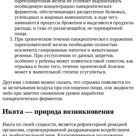
паренхиматозная железа не успевает вырабатывать
необходимую концентрацию панкреатических
ферментов, обеспечивающих расщепление белковых,
углеводных и жировых компонентов, в ходе чего
начинаются процессы брожения и выделяются продукты
распада, и газы от разлагающейся, не переваренной
пищи.
При хроническом течении панкреатического поражения
паренхиматозной железы необходимо полностью
исключить газированные напитки и жевательные
резинки. При отступлении от данных запретов,
особенно у ребенка может появиться такой симптом, как
отрыжка и более того, течение хронической болезни
может в значительной степени усугубиться.
Другими словами можно сказать, что отрыжка появляется из-
за заглатывания воздуха при поглощении пищи, или жидкости
либо при заметно сниженном уровне выработки
панкреатических ферментов.
Икота — природа возникновения
Икота по своей сущности, является рефлекторной реакцией
организма, спровоцированной раздражающим воздействием
на диафрагмальный нерв. Кратковременные раздражения