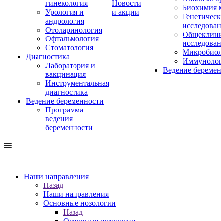
гинекология
Новости
Биохимия 
Урология и
и акции
Генетическ
андрология
исследова
Отоларинология
Общеклини
Офтальмология
исследова
Стоматология
Микробиол
Диагностика
Иммуноло
Лаборатория и
Ведение береме
вакцинация
Инструментальная
диагностика
Ведение беременности
Программа
ведения
беременности
Наши направления
Назад
Наши направления
Основные нозологии
Назад
Основные нозологии