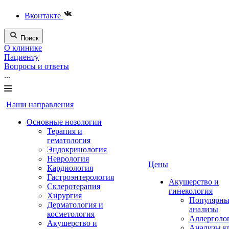
Вконтакте
Поиск
О клинике
Пациенту
Вопросы и ответы
...
Наши направления
Основные нозологии
Терапия и
гематология
Эндокринология
Неврология
Цены
Кардиология
Гастроэнтерология
Акушерство и
Склеротерапия
гинекология
Хирургия
Популярны
Дерматология и
анализы
косметология
Аллерголо
Акушерство и
Анализы к