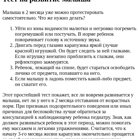
Малыша в 2 месяца уже можно протестировать
самостоятельно. Что же нужно делать?
Уйти из зоны видимости малютки и негромко погреметь
погремушкой или постучать. В норме ребенок
поворачивает голову к источнику звука.
Двигать перед глазами карапузика яркой (лучше
красной) игрушкой. Он будет следить за ней глазками.
Если игрушку внезапно приблизить к глазкам, они
рефлекторно зажмурятся.
Ребенок, лежащий на спине, будет стараться освободить
личико от предмета, попавшего на него.
Если малышу в ладонь поместить какой-либо предмет,
он схватит его.
Этот простейший тест покажет, все ли вовремя развивается у
малыша, нет ли у него в 2 месяца отставания от возрастных
норм. При признаках подозрительного поведения или иных
причинах для беспокойства лучше обратиться за
консультацией к наблюдающему ребенка педиатру. Зная, как
должен развиваться ребенок в этот период, можно помогать
ему массажем и легкими упражнениями. Считается, что к
началу 3-го месяца жизни карапузик окончательно прощается