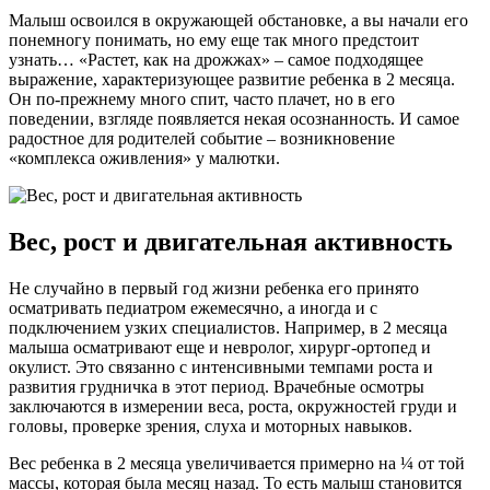
Малыш освоился в окружающей обстановке, а вы начали его
понемногу понимать, но ему еще так много предстоит
узнать… «Растет, как на дрожжах» – самое подходящее
выражение, характеризующее развитие ребенка в 2 месяца.
Он по-прежнему много спит, часто плачет, но в его
поведении, взгляде появляется некая осознанность. И самое
радостное для родителей событие – возникновение
«комплекса оживления» у малютки.
Вес, рост и двигательная активность
Не случайно в первый год жизни ребенка его принято
осматривать педиатром ежемесячно, а иногда и с
подключением узких специалистов. Например, в 2 месяца
малыша осматривают еще и невролог, хирург-ортопед и
окулист. Это связанно с интенсивными темпами роста и
развития грудничка в этот период. Врачебные осмотры
заключаются в измерении веса, роста, окружностей груди и
головы, проверке зрения, слуха и моторных навыков.
Вес ребенка в 2 месяца увеличивается примерно на ¼ от той
массы, которая была месяц назад. То есть малыш становится