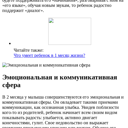
будете поддерживать его «начинания», разговаривая с ним на
«его языке», обучая новым звукам, то ребенок радостно
поддержит «диалог».
Читайте также:
Что умеет ребенок в 1 месяц жизни?
Эмоциональная и коммуникативная
сфера
В 2 месяца у малыша совершенствуются его эмоциональная и
коммуникативная сферы. Он овладевает такими приемами
коммуникации, как осознанная улыбка. Увидев поблизости
кого-то из родителей, ребенок начинает всем своим видом
показывать радость: улыбается, активно двигает
конечностями, гулит. Свое недовольство он выражает
громкими призывными криками или визгом. Обычно его