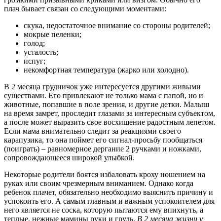
плач бывает связан со следующими моментами:
скука, недостаточное внимание со стороны родителей;
мокрые пеленки;
голод;
усталость;
испуг;
некомфортная температура (жарко или холодно).
В 2 месяца грудничок уже интересуется другими живыми
существами. Его привлекают не только мама с папой, но и
животные, попавшие в поле зрения, и другие детки. Малыш
на время замрет, проследит глазами за интересным субъектом,
а после может выразить свое восхищение радостным лепетом.
Если мама внимательно следит за реакциями своего
карапузика, то она поймет его сигнал-просьбу пообщаться
(поиграть) – равномерное дергание 2 ручками и ножками,
сопровождающееся широкой улыбкой.
Некоторые родители боятся избаловать кроху ношением на
руках или своим чрезмерным вниманием. Однако когда
ребенок плачет, обязательно необходимо выяснить причину и
успокоить его. А самым главным и важным успокоителем для
него является не соска, которую пытаются ему впихнуть, а
теплые, нежные мамины руки и грудь.
В 2 месяца жизни у