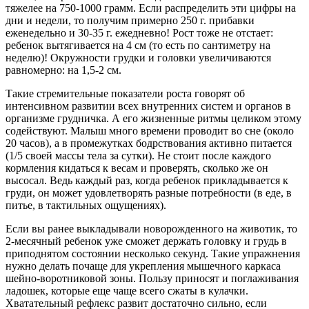
тяжелее на 750-1000 грамм. Если распределить эти цифры на
дни и недели, то получим примерно 250 г. прибавки
еженедельно и 30-35 г. ежедневно! Рост тоже не отстает:
ребенок вытягивается на 4 см (то есть по сантиметру на
неделю)! Окружности грудки и головки увеличиваются
равномерно: на 1,5-2 см.
Такие стремительные показатели роста говорят об
интенсивном развитии всех внутренних систем и органов в
организме грудничка. А его жизненные ритмы целиком этому
содействуют. Малыш много времени проводит во сне (около
20 часов), а в промежутках бодрствования активно питается
(1/5 своей массы тела за сутки). Не стоит после каждого
кормления кидаться к весам и проверять, сколько же он
высосал. Ведь каждый раз, когда ребенок прикладывается к
груди, он может удовлетворять разные потребности (в еде, в
питье, в тактильных ощущениях).
Если вы ранее выкладывали новорожденного на животик, то
2-месячный ребенок уже сможет держать головку и грудь в
приподнятом состоянии несколько секунд. Такие упражнения
нужно делать почаще для укрепления мышечного каркаса
шейно-воротниковой зоны. Пользу приносят и поглаживания
ладошек, которые еще чаще всего сжаты в кулачки.
Хватательный рефлекс развит достаточно сильно, если