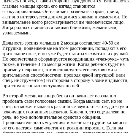
пытаясь понять, с какой стороны звук доносится. Развиваются
глазные мышцы крохи, его взгляд становится
сфокусированным. Он начинает различать формы, цвета,
активно интересуется движущимися яркими предметами. Но
внимательнее всего рассматривается им человеческое лицо.
Лица родных становятся такими близкими, желанными,
узнаваемыми.
Дальность зрения малыша в 2 месяца составляет 40-50 см.
Игрушки, подвешенные на этом расстоянии, попадают в его
зрительное поле, и он уже будет пытаться схватить их ручкой.
Но окончательно сформируется координация «глаз-рука» чуть
позже, в течение 3-го месяца жизни. Когда ребенок будет на
приеме у невролога, тот воспользуется его слуховыми и
зрительными способностями, проводя яркой игрушкой (или
спец. инструментом) из стороны в сторону в зоне видимости,
при этом легонько постукивая по ней.
Во второй месяц жизни ребенка он начинает осознанно
пробовать свои голосовые связки. Когда малыш сыт, но не
спит, он может выдавать различные звуки: от «а-о», до «гу» и
рокочущих гортанных раскатов. Конечно, это еще далеко не
речь, но уже дополнительное средство общения.
Продолжительность «гуления» и «лепета» грудничка зависит
от его настроя, самочувствия и реакции взрослых. Если вы