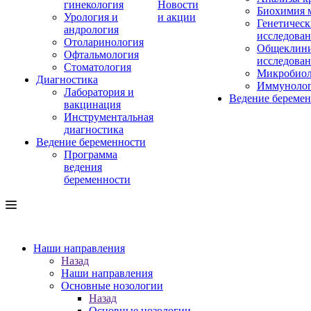
гинекология
Новости
Биохимия 
Урология и
и акции
Генетическ
андрология
исследова
Отоларинология
Общеклини
Офтальмология
исследова
Стоматология
Микробиол
Диагностика
Иммуноло
Лаборатория и
Ведение береме
вакцинация
Инструментальная
диагностика
Ведение беременности
Программа
ведения
беременности
Наши направления
Назад
Наши направления
Основные нозологии
Назад
Основные нозологии