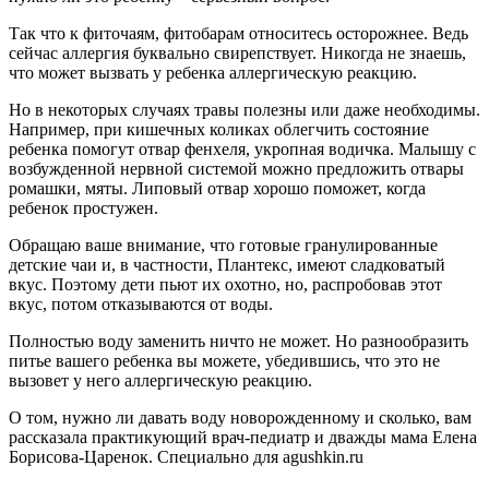
Так что к фиточаям, фитобарам относитесь осторожнее. Ведь
сейчас аллергия буквально свирепствует. Никогда не знаешь,
что может вызвать у ребенка аллергическую реакцию.
Но в некоторых случаях травы полезны или даже необходимы.
Например, при кишечных коликах облегчить состояние
ребенка помогут отвар фенхеля, укропная водичка. Малышу с
возбужденной нервной системой можно предложить отвары
ромашки, мяты. Липовый отвар хорошо поможет, когда
ребенок простужен.
Обращаю ваше внимание, что готовые гранулированные
детские чаи и, в частности, Плантекс, имеют сладковатый
вкус. Поэтому дети пьют их охотно, но, распробовав этот
вкус, потом отказываются от воды.
Полностью воду заменить ничто не может. Но разнообразить
питье вашего ребенка вы можете, убедившись, что это не
вызовет у него аллергическую реакцию.
О том, нужно ли давать воду новорожденному и сколько, вам
рассказала практикующий врач-педиатр и дважды мама Елена
Борисова-Царенок. Специально для agushkin.ru