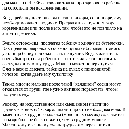
для малыша. Я сейчас говорю только про здорового ребенка
на естественном вскармливании.
Когда ребенку постарше вы ввели прикорм, соки, пюре, ему
необходимо давать водичку. Предлагать ее нужно между
кормлениями или после него, так, чтобы это не повлияло на
аппетит ребенка.
Будьте осторожны, предлагая ребенку водичку из бутылочки.
Как правило, дырочка в соске на бутылке большая, и много
усилий ребенку прикладывать не нужно. Вода может течь
очень быстро, если ребенок начнет так же активно сосать
соску, как и мамину грудь. Малыш может поперхнуться.
Очень важно держать ребенка на руках с приподнятой
головой, когда даете ему бутылочку.
Также многие малыши после такой “халявной” соски могут
отказаться от груди, где нужно активно поработать, чтобы
получить еду.
Ребенку на искусственном или смешанном (частично
грудным молоком) вскармливании просто необходима вода. В
заменителях грудного молока (молочных смесях) содержится
гораздо больше белка и жира, чем в грудном молоке.
Маленькому организму очень трудно это переварить и