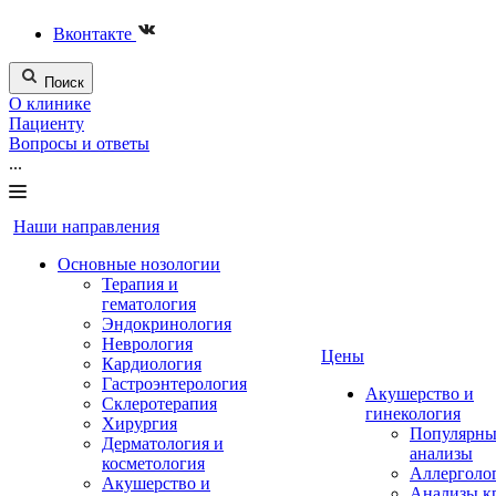
Вконтакте
Поиск
О клинике
Пациенту
Вопросы и ответы
...
Наши направления
Основные нозологии
Терапия и
гематология
Эндокринология
Неврология
Цены
Кардиология
Гастроэнтерология
Акушерство и
Склеротерапия
гинекология
Хирургия
Популярны
Дерматология и
анализы
косметология
Аллерголо
Акушерство и
Анализы к