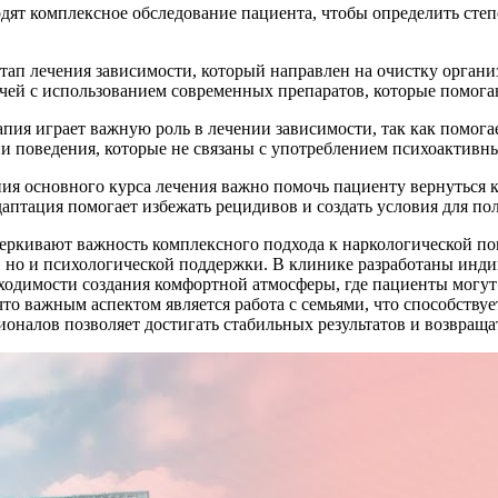
дят комплексное обследование пациента, чтобы определить степе
тап лечения зависимости, который направлен на очистку органи
ей с использованием современных препаратов, которые помога
апия играет важную роль в лечении зависимости, так как помога
ии поведения, которые не связаны с употреблением психоактивн
ния основного курса лечения важно помочь пациенту вернуться 
аптация помогает избежать рецидивов и создать условия для по
еркивают важность комплексного подхода к наркологической п
и, но и психологической поддержки. В клинике разработаны ин
ходимости создания комфортной атмосферы, где пациенты могут
о важным аспектом является работа с семьями, что способству
оналов позволяет достигать стабильных результатов и возвращ