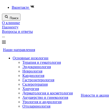
Вконтакте
Поиск
О клинике
Пациенту
Вопросы и ответы
...
Наши направления
Основные нозологии
Терапия и гематология
Эндокринология
Неврология
Кардиология
Гастроэнтерология
Склеротерапия
Хирургия
Дерматология и косметология
Новости и акци
Акушерство и гинекология
Урология и андрология
Отоларинология