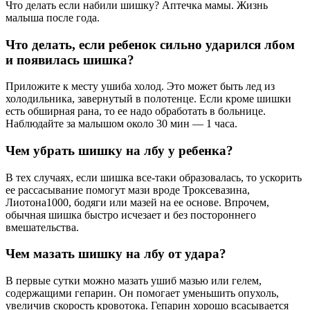
Что делать если набили шишку? Аптечка мамы. Жизнь
малыша после года.
Что делать, если ребенок сильно ударился лбом
и появилась шишка?
Приложите к месту ушиба холод. Это может быть лед из
холодильника, завернутый в полотенце. Если кроме шишки
есть обширная рана, то ее надо обработать в больнице.
Наблюдайте за малышом около 30 мин — 1 часа.
Чем убрать шишку на лбу у ребенка?
В тех случаях, если шишка все-таки образовалась, то ускорить
ее рассасывание помогут мази вроде Троксевазина,
Лиотона1000, бодяги или мазей на ее основе. Впрочем,
обычная шишка быстро исчезает и без постороннего
вмешательства.
Чем мазать шишку на лбу от удара?
В первые сутки можно мазать ушиб мазью или гелем,
содержащими гепарин. Он помогает уменьшить опухоль,
увеличив скорость кровотока. Гепарин хорошо всасывается