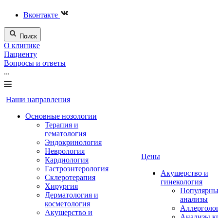
Вконтакте
Поиск
О клинике
Пациенту
Вопросы и ответы
...
Наши направления
Основные нозологии
Терапия и
гематология
Эндокринология
Неврология
Цены
Кардиология
Гастроэнтерология
Акушерство и
Склеротерапия
гинекология
Хирургия
Популярны
Дерматология и
анализы
косметология
Аллерголо
Акушерство и
Анализы к