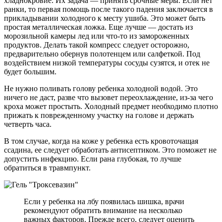
хладнокровие. Их задача — принять срочные меры. Если нет
ранки, то первая помощь после такого падения заключается в
прикладывании холодного к месту ушиба. Это может быть
простая металлическая ложка. Еще лучше — достать из
морозильной камеры лед или что-то из замороженных
продуктов. Делать такой компресс следует осторожно,
предварительно обернув полотенцем или салфеткой. Под
воздействием низкой температуры сосуды сузятся, и отек не
будет большим.
Не нужно поливать голову ребенка холодной водой. Это
ничего не даст, разве что вызовет переохлаждение, из-за чего
кроха может простыть. Холодный предмет необходимо плотно
прижать к поврежденному участку на голове и держать
четверть часа.
В том случае, когда на коже у ребенка есть кровоточащая
ссадина, ее следует обработать антисептиком. Это поможет не
допустить инфекцию. Если рана глубокая, то лучше
обратиться в травмпункт.
Если у ребенка на лбу появилась шишка, врачи
рекомендуют обратить внимание на несколько
важных факторов. Прежде всего, следует оценить