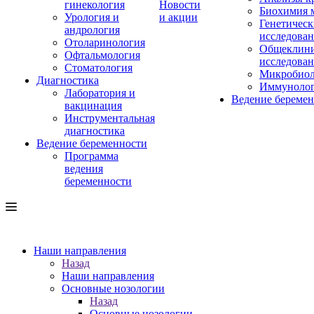
гинекология
Новости
Биохимия 
Урология и
и акции
Генетическ
андрология
исследова
Отоларинология
Общеклини
Офтальмология
исследова
Стоматология
Микробиол
Диагностика
Иммуноло
Лаборатория и
Ведение береме
вакцинация
Инструментальная
диагностика
Ведение беременности
Программа
ведения
беременности
Наши направления
Назад
Наши направления
Основные нозологии
Назад
Основные нозологии