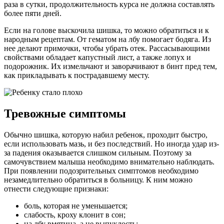
раза в сутки, продолжительность курса не должна составлять
более пяти дней.
Если на голове выскочила шишка, то можно обратиться и к
народным рецептам. От гематом на лбу помогает бодяга. Из
нее делают примочки, чтобы убрать отек. Рассасывающими
свойствами обладает капустный лист, а также лопух и
подорожник. Их измельчают и заворачивают в бинт пред тем,
как прикладывать к пострадавшему месту.
Тревожные симптомы
Обычно шишка, которую набил ребенок, проходит быстро,
если использовать мазь, и без последствий. Но иногда удар из-
за падения оказывается слишком сильным. Поэтому за
самочувствием малыша необходимо внимательно наблюдать.
При появлении подозрительных симптомов необходимо
незамедлительно обратиться в больницу. К ним можно
отнести следующие признаки:
боль, которая не уменьшается;
слабость, кроху клонит в сон;
на лбу вмятина, а не выпуклость;