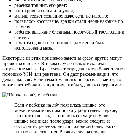
ребенка тошнит, его рвет;
идет кровь из носа или ушей;
малыш теряет сознание, даже если ненадолго;
появилось косоглазие, зрачки стали неодинаковые по
размеру;
ребенок выглядит бледным, носогубный треугольник
синеет;
гематома долго не проходит, даже если была
использована мазь.
Некоторые из этих признаков заметны сразу, другие могут
проявиться позже. В таком случае нельзя исключать
сотрясение мозга. Врач сможет определить это более точно с
помощью УЗИ или рентгена. Он даст рекомендации, что
делать дальше. Если гематома долго не рассказывается, то
может потребоваться пункция, чтобы удалить содержимое.
Если у ребенка на лбу появилась шишка, это
может вызвать беспокойство у родителей. Первое,
что стоит сделать, — оценить ситуацию. Если
шишка возникла после удара, важно следить за
состоянием ребенка: нет ли головной боли, рвоты
или потери сознания. В таких случаях лучше