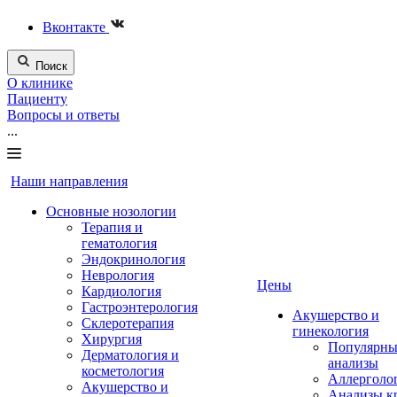
Вконтакте
Поиск
О клинике
Пациенту
Вопросы и ответы
...
Наши направления
Основные нозологии
Терапия и
гематология
Эндокринология
Неврология
Цены
Кардиология
Гастроэнтерология
Акушерство и
Склеротерапия
гинекология
Хирургия
Популярны
Дерматология и
анализы
косметология
Аллерголо
Акушерство и
Анализы к