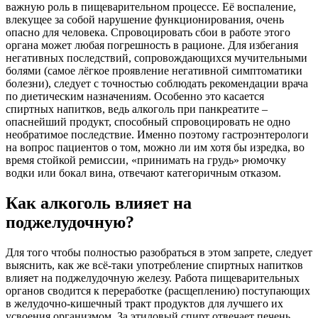
важную роль в пищеварительном процессе. Её воспаление,
влекущее за собой нарушение функционирования, очень
опасно для человека. Спровоцировать сбои в работе этого
органа может любая погрешность в рационе. Для избегания
негативных последствий, сопровождающихся мучительными
болями (самое лёгкое проявление негативной симптоматики
болезни), следует с точностью соблюдать рекомендации врача
по диетическим назначениям. Особенно это касается
спиртных напитков, ведь алкоголь при панкреатите –
опаснейший продукт, способный спровоцировать не одно
необратимое последствие. Именно поэтому гастроэнтерологи
на вопрос пациентов о том, можно ли им хотя бы изредка, во
время стойкой ремиссии, «принимать на грудь» рюмочку
водки или бокал вина, отвечают категоричным отказом.
Как алкоголь влияет на
поджелудочную?
Для того чтобы полностью разобраться в этом запрете, следует
выяснить, как же всё-таки употребление спиртных напитков
влияет на поджелудочную железу. Работа пищеварительных
органов сводится к переработке (расщеплению) поступающих
в желудочно-кишечный тракт продуктов для лучшего их
усвоения организмом. За этиловый спирт отвечает печень.