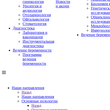
гинекология
Новости
Биохимия 
Урология и
и акции
Генетическ
андрология
исследова
Отоларинология
Общеклини
Офтальмология
исследова
Стоматология
Микробиол
Диагностика
Иммуноло
Лаборатория и
Ведение береме
вакцинация
Инструментальная
диагностика
Ведение беременности
Программа
ведения
беременности
Наши направления
Назад
Наши направления
Основные нозологии
Назад
Основные нозологии