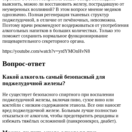
выяснить, можно ли восстановить железу, пострадавшую от
неумеренных возлияний? В этом вопросе мнение медиков
однозначно. Полная регенерация тканевых структур
поджелудочной, в отличие от печёночных, невозможна.
Поэтому врачи рекомендуют воздерживаться от употребления
алкогольных напитков в больших количествах. Только это
поможет сохранить нормальное функционирование
пищеварительного секреторного органа.
https://youtube.com/watch?v=yrdYMOnHvN8
Вопрос-ответ
Какой алкоголь самый безопасный для
поджелудочной железы?
Не существует безопасного спиртного при воспалении
поджелудочной железы, включая пиво, сухое вино или
коктейли с низким содержанием этанола. Все они наносят
вред поджелудочной железе. Больным лучше полностью
отказаться от алкоголя, чтобы предотвратить рецидивы и
избежать тяжёлых осложнений (панкреонекроз, диабет).