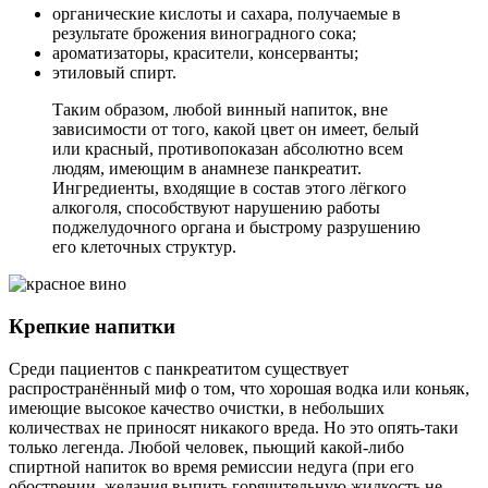
органические кислоты и сахара, получаемые в
результате брожения виноградного сока;
ароматизаторы, красители, консерванты;
этиловый спирт.
Таким образом, любой винный напиток, вне
зависимости от того, какой цвет он имеет, белый
или красный, противопоказан абсолютно всем
людям, имеющим в анамнезе панкреатит.
Ингредиенты, входящие в состав этого лёгкого
алкоголя, способствуют нарушению работы
поджелудочного органа и быстрому разрушению
его клеточных структур.
Крепкие напитки
Среди пациентов с панкреатитом существует
распространённый миф о том, что хорошая водка или коньяк,
имеющие высокое качество очистки, в небольших
количествах не приносят никакого вреда. Но это опять-таки
только легенда. Любой человек, пьющий какой-либо
спиртной напиток во время ремиссии недуга (при его
обострении, желания выпить горячительную жидкость не