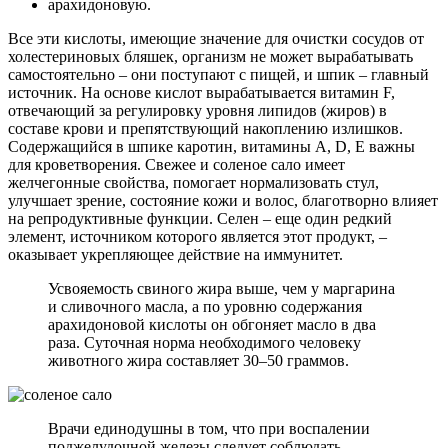
арахидоновую.
Все эти кислоты, имеющие значение для очистки сосудов от
холестериновых бляшек, организм не может вырабатывать
самостоятельно – они поступают с пищей, и шпик – главный
источник. На основе кислот вырабатывается витамин F,
отвечающий за регулировку уровня липидов (жиров) в
составе крови и препятствующий накоплению излишков.
Содержащийся в шпике каротин, витамины A, D, E важны
для кроветворения. Свежее и соленое сало имеет
желчегонные свойства, помогает нормализовать стул,
улучшает зрение, состояние кожи и волос, благотворно влияет
на репродуктивные функции. Селен – еще один редкий
элемент, источником которого является этот продукт, –
оказывает укрепляющее действие на иммунитет.
Усвояемость свиного жира выше, чем у маргарина
и сливочного масла, а по уровню содержания
арахидоновой кислоты он обгоняет масло в два
раза. Суточная норма необходимого человеку
животного жира составляет 30–50 граммов.
Врачи единодушны в том, что при воспалении
поджелудочной железы следует соблюдать