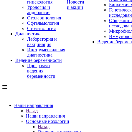
гинекология
Новости
Биохимия 
Урология и
и акции
Генетическ
андрология
исследова
Отоларинология
Общеклини
Офтальмология
исследова
Стоматология
Микробиол
Диагностика
Иммуноло
Лаборатория и
Ведение береме
вакцинация
Инструментальная
диагностика
Ведение беременности
Программа
ведения
беременности
Наши направления
Назад
Наши направления
Основные нозологии
Назад
Основные нозологии