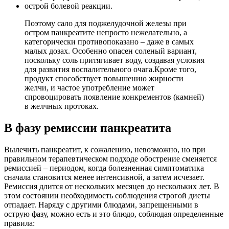
острой болевой реакции.
Поэтому сало для поджелудочной железы при
остром панкреатите непросто нежелательно, а
категорически противопоказано – даже в самых
малых дозах. Особенно опасен соленый вариант,
поскольку соль притягивает воду, создавая условия
для развития воспалительного очага.Кроме того,
продукт способствует повышению жирности
желчи, и частое употребление может
спровоцировать появление конкрементов (камней)
в желчных протоках.
В фазу ремиссии панкреатита
Вылечить панкреатит, к сожалению, невозможно, но при
правильном терапевтическом подходе обострение сменяется
ремиссией – периодом, когда болезненная симптоматика
сначала становится менее интенсивной, а затем исчезает.
Ремиссия длится от нескольких месяцев до нескольких лет. В
этом состоянии необходимость соблюдения строгой диеты
отпадает. Наряду с другими блюдами, запрещенными в
острую фазу, можно есть и это блюдо, соблюдая определенные
правила: