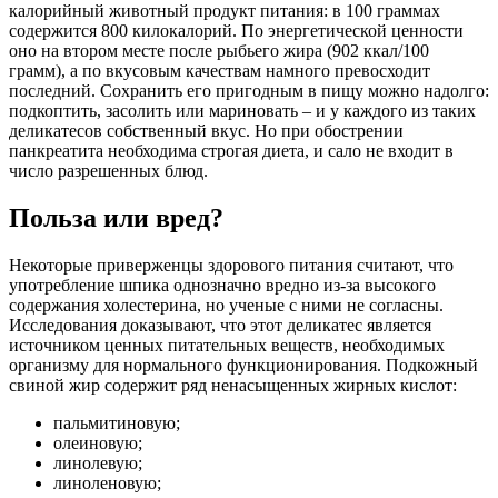
калорийный животный продукт питания: в 100 граммах
содержится 800 килокалорий. По энергетической ценности
оно на втором месте после рыбьего жира (902 ккал/100
грамм), а по вкусовым качествам намного превосходит
последний. Сохранить его пригодным в пищу можно надолго:
подкоптить, засолить или мариновать – и у каждого из таких
деликатесов собственный вкус. Но при обострении
панкреатита необходима строгая диета, и сало не входит в
число разрешенных блюд.
Польза или вред?
Некоторые приверженцы здорового питания считают, что
употребление шпика однозначно вредно из-за высокого
содержания холестерина, но ученые с ними не согласны.
Исследования доказывают, что этот деликатес является
источником ценных питательных веществ, необходимых
организму для нормального функционирования. Подкожный
свиной жир содержит ряд ненасыщенных жирных кислот:
пальмитиновую;
олеиновую;
линолевую;
линоленовую;