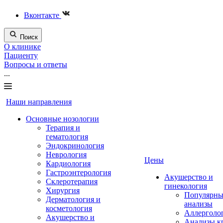
Вконтакте
Поиск
О клинике
Пациенту
Вопросы и ответы
...
Наши направления
Основные нозологии
Терапия и
гематология
Эндокринология
Неврология
Цены
Кардиология
Гастроэнтерология
Акушерство и
Склеротерапия
гинекология
Хирургия
Популярны
Дерматология и
анализы
косметология
Аллерголо
Акушерство и
Анализы к