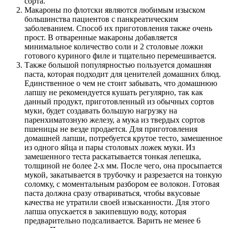
сорта.
Макароны по флотски являются любимым изыском
большинства пациентов с панкреатическим
заболеванием. Способ их приготовления также очень
прост. В отваренные макароны добавляется
минимальное количество соли и 2 столовые ложки
готового куриного филе и тщательно перемешивается.
Также большой популярностью пользуется домашняя
паста, которая подходит для ценителей домашних блюд.
Единственное о чем не стоит забывать, что домашнюю
лапшу не рекомендуется кушать регулярно, так как
данный продукт, приготовленный из обычных сортов
муки, будет создавать большую нагрузку на
паренхиматозную железу, а мука из твердых сортов
пшеницы не везде продается. Для приготовления
домашней лапши, потребуется крутое тесто, замешенное
из одного яйца и пары столовых ложек муки. Из
замешенного теста раскатывается тонкая лепешка,
толщиной не более 2-х мм. После чего, она просыпается
мукой, закатывается в трубочку и разрезается на тонкую
соломку, с моментальным разбором ее волокон. Готовая
паста должна сразу отвариваться, чтобы вкусовые
качества не утратили своей изысканности. Для этого
лапша опускается в закипевшую воду, которая
предварительно подсаливается. Варить не менее 6