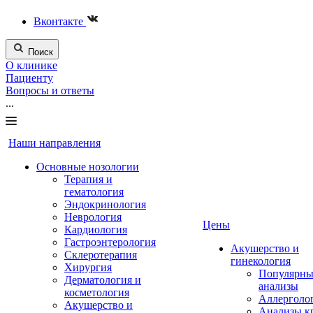
Вконтакте
Поиск
О клинике
Пациенту
Вопросы и ответы
...
Наши направления
Основные нозологии
Терапия и
гематология
Эндокринология
Неврология
Цены
Кардиология
Гастроэнтерология
Акушерство и
Склеротерапия
гинекология
Хирургия
Популярны
Дерматология и
анализы
косметология
Аллерголо
Акушерство и
Анализы к