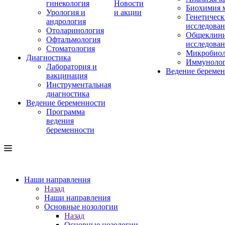
гинекология
Новости
Биохимия 
Урология и
и акции
Генетическ
андрология
исследова
Отоларинология
Общеклини
Офтальмология
исследова
Стоматология
Микробиол
Диагностика
Иммуноло
Лаборатория и
Ведение береме
вакцинация
Инструментальная
диагностика
Ведение беременности
Программа
ведения
беременности
Наши направления
Назад
Наши направления
Основные нозологии
Назад
Основные нозологии