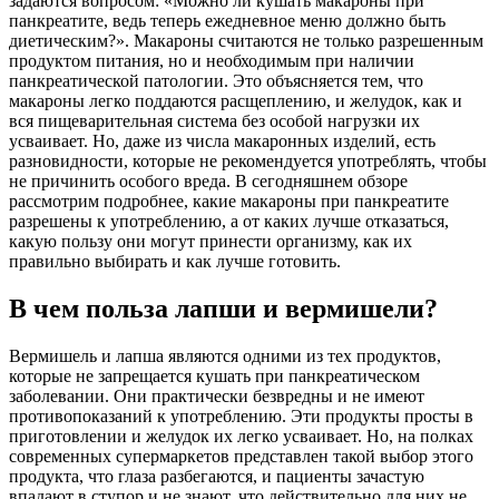
задаются вопросом: «Можно ли кушать макароны при
панкреатите, ведь теперь ежедневное меню должно быть
диетическим?». Макароны считаются не только разрешенным
продуктом питания, но и необходимым при наличии
панкреатической патологии. Это объясняется тем, что
макароны легко поддаются расщеплению, и желудок, как и
вся пищеварительная система без особой нагрузки их
усваивает. Но, даже из числа макаронных изделий, есть
разновидности, которые не рекомендуется употреблять, чтобы
не причинить особого вреда. В сегодняшнем обзоре
рассмотрим подробнее, какие макароны при панкреатите
разрешены к употреблению, а от каких лучше отказаться,
какую пользу они могут принести организму, как их
правильно выбирать и как лучше готовить.
В чем польза лапши и вермишели?
Вермишель и лапша являются одними из тех продуктов,
которые не запрещается кушать при панкреатическом
заболевании. Они практически безвредны и не имеют
противопоказаний к употреблению. Эти продукты просты в
приготовлении и желудок их легко усваивает. Но, на полках
современных супермаркетов представлен такой выбор этого
продукта, что глаза разбегаются, и пациенты зачастую
впадают в ступор и не знают, что действительно для них не