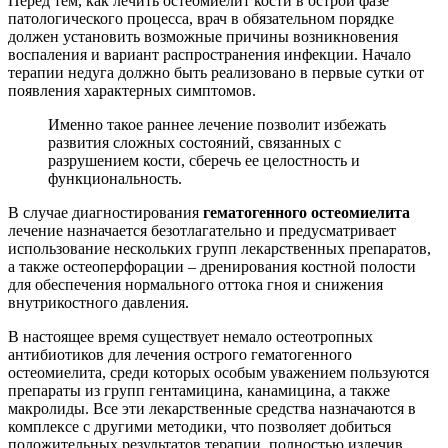
Перед тем, как лечить остеомиелит кости в острой фазе
патологического процесса, врач в обязательном порядке
должен установить возможные причины возникновения
воспаления и вариант распространения инфекции. Начало
терапии недуга должно быть реализовано в первые сутки от
появления характерных симптомов.
Именно такое раннее лечение позволит избежать
развития сложных состояний, связанных с
разрушением кости, сберечь ее целостность и
функциональность.
В случае диагностирования
гематогенного остеомиелита
лечение назначается безотлагательно и предусматривает
использование нескольких групп лекарственных препаратов,
а также остеоперфорации – дренирования костной полости
для обеспечения нормального оттока гноя и снижения
внутрикостного давления.
В настоящее время существует немало остеотропных
антибиотиков для лечения острого гематогенного
остеомиелита, среди которых особым уважением пользуются
препараты из групп гентамицина, канамицина, а также
макролиды. Все эти лекарственные средства назначаются в
комплексе с другими методики, что позволяет добиться
положительных результатов терапии, полностью излечив