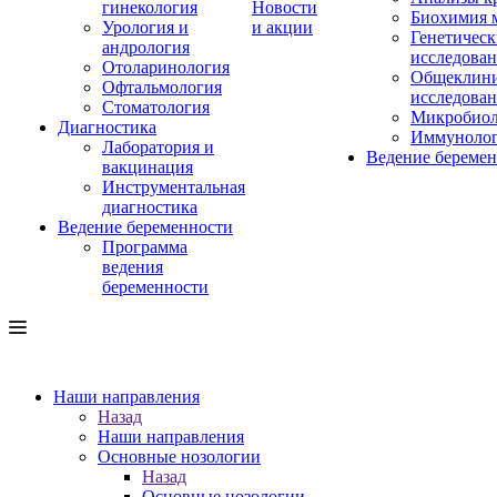
гинекология
Новости
Биохимия 
Урология и
и акции
Генетическ
андрология
исследова
Отоларинология
Общеклини
Офтальмология
исследова
Стоматология
Микробиол
Диагностика
Иммуноло
Лаборатория и
Ведение береме
вакцинация
Инструментальная
диагностика
Ведение беременности
Программа
ведения
беременности
Наши направления
Назад
Наши направления
Основные нозологии
Назад
Основные нозологии