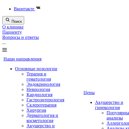
Вконтакте
Поиск
О клинике
Пациенту
Вопросы и ответы
...
Наши направления
Основные нозологии
Терапия и
гематология
Эндокринология
Неврология
Цены
Кардиология
Гастроэнтерология
Акушерство и
Склеротерапия
гинекология
Хирургия
Популярны
Дерматология и
анализы
косметология
Аллерголо
Акушерство и
Анализы к