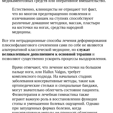
медикаментозных средств или оперативное вмешательство.
Естественно, клиницисты не отрицают тот факт,
что во многом предотвращению появления и
излечиванию шишек на ступнях способствуют
различные домашние методики, массаж, пластыри
на косточки на ногах, средства народной
медицины.
Все эти нетрадиционные способы лечения деформирования
плюснефалангового сочленения сами по себе не являются
альтернативой классической медицине, но
служат
великолепным дополнением к основной терапии
и
позволяют существенно ускорить процессы выздоровления.
Врачи отмечают, что лечение косточки на большом
пальце ноги, или Hallux Valgus, требует
комплексного подхода. На начальных стадиях
заболевания консервативные методы, такие как
ортопедические стельки и специальные бандажи,
могут значительно облегчить состояние пациента.
Физиотерапия и лечебная гимнастика также
играют важную роль в восстановлении функции
стопы и уменьшении болевых ощущений. Однако
при запущенных формах болезни, когда
консервативные методы не приносят облегчения,