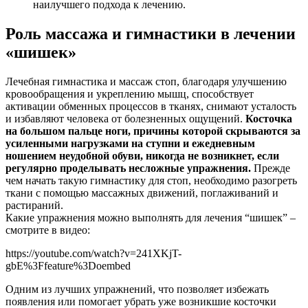
наилучшего подхода к лечению.
Роль массажа и гимнастики в лечении
«шишек»
Лечебная гимнастика и массаж стоп, благодаря улучшению
кровообращения и укреплению мышц, способствует
активации обменных процессов в тканях, снимают усталость
и избавляют человека от болезненных ощущений.
Косточка
на большом пальце ноги, причины которой скрываются за
усиленными нагрузками на ступни и ежедневным
ношением неудобной обуви, никогда не возникнет, если
регулярно проделывать несложные упражнения.
Прежде
чем начать такую гимнастику для стоп, необходимо разогреть
ткани с помощью массажных движений, поглаживаний и
растираний.
Какие упражнения можно выполнять для лечения “шишек” –
смотрите в видео:
https://youtube.com/watch?v=241XKjT-
gbE%3Ffeature%3Doembed
Одним из лучших упражнений, что позволяет избежать
появления или помогает убрать уже возникшие косточки