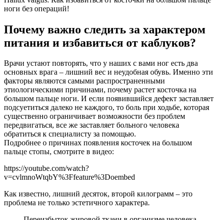
ноги без операций!
Почему важно следить за характером
питания и избавиться от каблуков?
Врачи устают повторять, что у наших с вами ног есть два
основных врага – лишний вес и неудобная обувь. Именно эти
факторы являются самыми распространенными
этиологическими причинами, почему растет косточка на
большом пальце ноги. И если появившийся дефект заставляет
подсуетиться далеко не каждого, то боль при ходьбе, которая
существенно ограничивает возможности без проблем
передвигаться, все же заставляет больного человека
обратиться к специалисту за помощью.
Подробнее о причинах появления косточек на большом
пальце стопы, смотрите в видео:
https://youtube.com/watch?
v=cvlmnoWtqbY%3Ffeature%3Doembed
Как известно, лишний десяток, второй килограмм – это
проблема не только эстетичного характера.
Переизбыток жировой ткани в организме человека