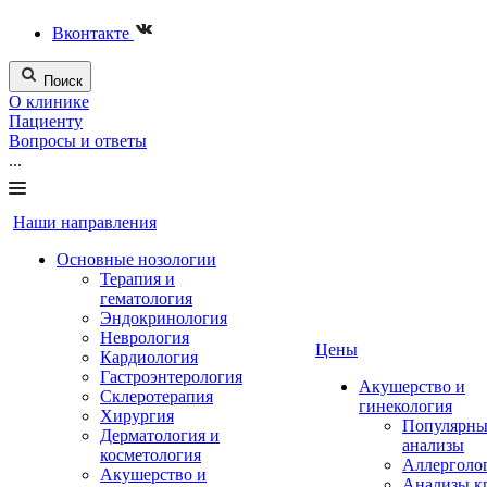
Вконтакте
Поиск
О клинике
Пациенту
Вопросы и ответы
...
Наши направления
Основные нозологии
Терапия и
гематология
Эндокринология
Неврология
Цены
Кардиология
Гастроэнтерология
Акушерство и
Склеротерапия
гинекология
Хирургия
Популярны
Дерматология и
анализы
косметология
Аллерголо
Акушерство и
Анализы к