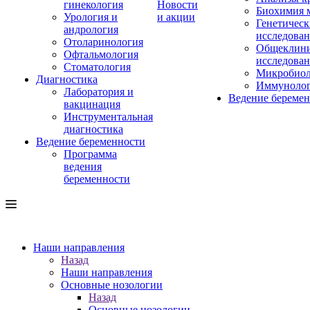
гинекология
Новости
Биохимия 
Урология и
и акции
Генетическ
андрология
исследова
Отоларинология
Общеклини
Офтальмология
исследова
Стоматология
Микробиол
Диагностика
Иммуноло
Лаборатория и
Ведение береме
вакцинация
Инструментальная
диагностика
Ведение беременности
Программа
ведения
беременности
Наши направления
Назад
Наши направления
Основные нозологии
Назад
Основные нозологии