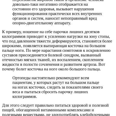
довольно-таки негативно отображается на
состоянии его здоровья, вызывает нарушения
функционирования практически всех внутренних
органов и систем, наносит непоправимый вред
опорно-двигательному аппарату.
К примеру, ношение на себе парочки лишних десятков
килограммов приводит к усилению нагрузки на зону стопы,
что под давлением тяжести деформируются, становятся более
широкими, появляется выпирающая косточка на большом
пальце ноги. По мере нарастания симптомов к искривлению
суставов присоединяется болевой синдром, вызванный
отечностью мягких тканей, их воспалением, скоплением
жидкости в полости сочленения и развитием артроза. Вот
почему болит косточка на ноге около большого пальца.
Ортопеды настоятельно рекомендуют всем
пациентам, у которых растут на большом пальце
на ногах косточки, следить за показателями своего
веса и пытаться сбросить парочку лишних
килограммов.
Для этого следует правильно питаться здоровой и полезной
пищей, обогащенной витаминными комплексами и
полезными веществами, не злоупотреблять хлебобулочными