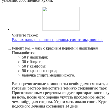
условиях собственной кухни:
Читайте также:
Вывих пальца на ноге: причины, симптомы, помощь
Рецепт №1 – мазь с красным перцем и нашатырем
Понадобится:
50 г нашатыря;
30 г бодяги;
50 г камфоры;
50 г красного перца;
баночка спирта медицинского.
Все перечисленные компоненты необходимо смешать, а
готовый раствор поместить в темную стеклянную тару.
Приготовленным средством следует протирать косточку
на ночь, после чего хорошо укутать проблемное место
чем-нибудь для согрева. Утром мазь можно снять. Курс
подобного лечения составляет 14 дней.