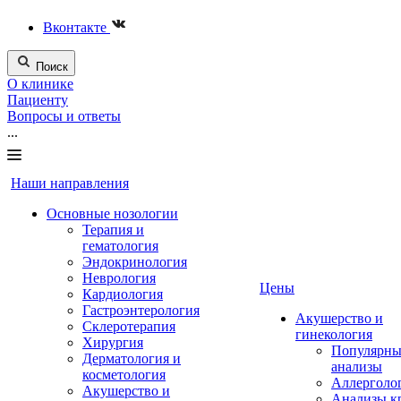
Вконтакте
Поиск
О клинике
Пациенту
Вопросы и ответы
...
Наши направления
Основные нозологии
Терапия и
гематология
Эндокринология
Неврология
Цены
Кардиология
Гастроэнтерология
Акушерство и
Склеротерапия
гинекология
Хирургия
Популярны
Дерматология и
анализы
косметология
Аллерголо
Акушерство и
Анализы к