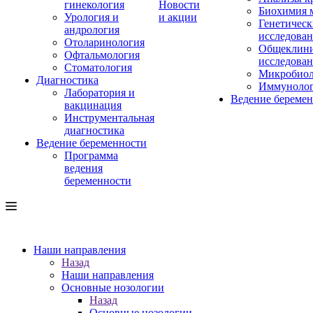
гинекология
Новости
Биохимия 
Урология и
и акции
Генетическ
андрология
исследова
Отоларинология
Общеклини
Офтальмология
исследова
Стоматология
Микробиол
Диагностика
Иммуноло
Лаборатория и
Ведение береме
вакцинация
Инструментальная
диагностика
Ведение беременности
Программа
ведения
беременности
Наши направления
Назад
Наши направления
Основные нозологии
Назад
Основные нозологии