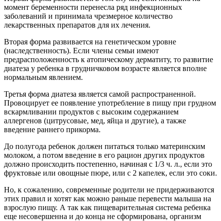
момент беременности перенесла ряд инфекционных
заболеваний и принимала чрезмерное количество
лекарственных препаратов для их лечения.
Вторая форма развивается на генетическом уровне
(наследственность). Если члены семьи имеют
предрасположенность к атопическому дерматиту, то развитие
диатеза у ребенка в грудничковом возрасте является вполне
нормальным явлением.
Третья форма диатеза является самой распространенной.
Провоцирует ее появление употребление в пищу при грудном
вскармливании продуктов с высоким содержанием
аллергенов (цитрусовые, мед, яйца и другие), а также
введение раннего прикорма.
До полугода ребенок должен питаться только материнским
молоком, а потом введение в его рацион других продуктов
должно происходить постепенно, начиная с 1/3 ч. л., если это
фруктовые или овощные пюре, или с 2 капелек, если это соки.
Но, к сожалению, современные родители не придерживаются
этих правил и хотят как можно раньше перевести малыша на
взрослую пищу. А так как пищеварительная система ребенка
еще несовершенна и до конца не сформирована, организм