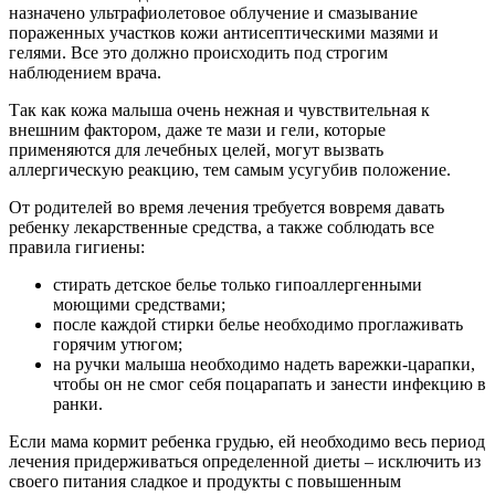
назначено ультрафиолетовое облучение и смазывание
пораженных участков кожи антисептическими мазями и
гелями. Все это должно происходить под строгим
наблюдением врача.
Так как кожа малыша очень нежная и чувствительная к
внешним фактором, даже те мази и гели, которые
применяются для лечебных целей, могут вызвать
аллергическую реакцию, тем самым усугубив положение.
От родителей во время лечения требуется вовремя давать
ребенку лекарственные средства, а также соблюдать все
правила гигиены:
стирать детское белье только гипоаллергенными
моющими средствами;
после каждой стирки белье необходимо проглаживать
горячим утюгом;
на ручки малыша необходимо надеть варежки-царапки,
чтобы он не смог себя поцарапать и занести инфекцию в
ранки.
Если мама кормит ребенка грудью, ей необходимо весь период
лечения придерживаться определенной диеты – исключить из
своего питания сладкое и продукты с повышенным