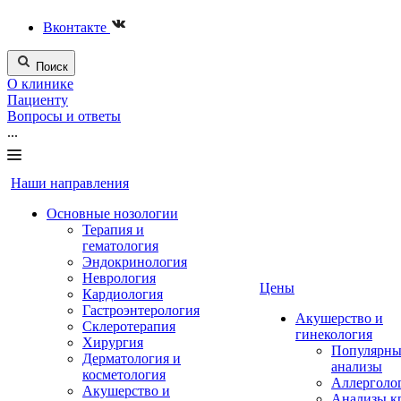
Вконтакте
Поиск
О клинике
Пациенту
Вопросы и ответы
...
Наши направления
Основные нозологии
Терапия и
гематология
Эндокринология
Неврология
Цены
Кардиология
Гастроэнтерология
Акушерство и
Склеротерапия
гинекология
Хирургия
Популярны
Дерматология и
анализы
косметология
Аллерголо
Акушерство и
Анализы к