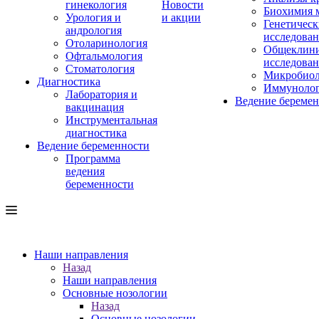
гинекология
Новости
Биохимия 
Урология и
и акции
Генетическ
андрология
исследова
Отоларинология
Общеклини
Офтальмология
исследова
Стоматология
Микробиол
Диагностика
Иммуноло
Лаборатория и
Ведение береме
вакцинация
Инструментальная
диагностика
Ведение беременности
Программа
ведения
беременности
Наши направления
Назад
Наши направления
Основные нозологии
Назад
Основные нозологии