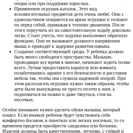
опоры или при поддержке взрослых.
Применение игрушек-каталок. Этот вид
вспомогательных предметов дети очень любят. Они с
удовольствием опираются на яркие игрушки и толкают
их перед собой, привыкая к технике движения. После
этого переучить их на самостоятельную ходьбу довольно
легко. Стоит учесть, что ходунки выполняют обратную
функцию. Они не вызывают должного напряжения
мышц и приводят к задержке развития навыка.
Создание соответствующей среды. У ребенка должно
быть много свободного пространства. Малыши,
проводящие все время в манеже, начинают ходить позже
всего. Лучше предоставить карапузу всю комнату,
позаботившись заранее о его безопасности и расставив
мебель так, чтобы она служила надежной опорой. При
этом располагать игрушки нужно таким образом, чтобы
дети были вынуждены не просто ползти к ним, а
подниматься на ножки и даже тянуться, стоя на
носочках.
Особое внимание нужно уделить обуви малыша, который
пошел. Если вначале ребенок будет чувствовать себя
комфортно босиком, в пинетках или легких носочках, то со
временем придется приобрести сандалики или ботинки.
Изделия должны быть качественными, легкими, с гибкой и