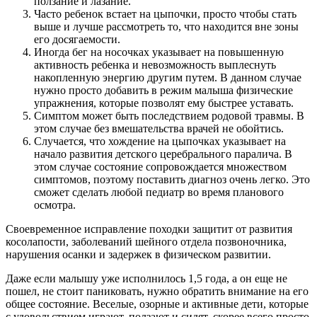
ползание и лазание.
Часто ребенок встает на цыпочки, просто чтобы стать
выше и лучше рассмотреть то, что находится вне зоны
его досягаемости.
Иногда бег на носочках указывает на повышенную
активность ребенка и невозможность выплеснуть
накопленную энергию другим путем. В данном случае
нужно просто добавить в режим малыша физические
упражнения, которые позволят ему быстрее уставать.
Симптом может быть последствием родовой травмы. В
этом случае без вмешательства врачей не обойтись.
Случается, что хождение на цыпочках указывает на
начало развития детского церебрального паралича. В
этом случае состояние сопровождается множеством
симптомов, поэтому поставить диагноз очень легко. Это
сможет сделать любой педиатр во время планового
осмотра.
Своевременное исправление походки защитит от развития
косолапости, заболеваний шейного отдела позвоночника,
нарушения осанки и задержек в физическом развитии.
Даже если малышу уже исполнилось 1,5 года, а он еще не
пошел, не стоит паниковать, нужно обратить внимание на его
общее состояние. Веселые, озорные и активные дети, которые
с удовольствием играют, ползают и сидят, скорее всего просто