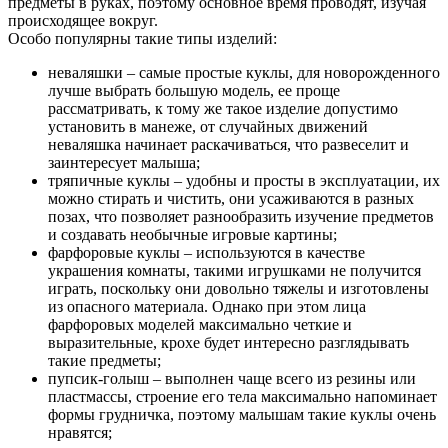
предметы в руках, поэтому основное время проводят, изучая
происходящее вокруг.
Особо популярны такие типы изделий:
неваляшки – самые простые куклы, для новорожденного
лучше выбрать большую модель, ее проще
рассматривать, к тому же такое изделие допустимо
установить в манеже, от случайных движений
неваляшка начинает раскачиваться, что развеселит и
заинтересует малыша;
тряпичные куклы – удобны и просты в эксплуатации, их
можно стирать и чистить, они усаживаются в разных
позах, что позволяет разнообразить изучение предметов
и создавать необычные игровые картины;
фарфоровые куклы – используются в качестве
украшения комнаты, такими игрушками не получится
играть, поскольку они довольно тяжелы и изготовлены
из опасного материала. Однако при этом лица
фарфоровых моделей максимально четкие и
выразительные, крохе будет интересно разглядывать
такие предметы;
пупсик-голыш – выполнен чаще всего из резины или
пластмассы, строение его тела максимально напоминает
формы грудничка, поэтому малышам такие куклы очень
нравятся;