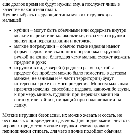
еще долгое время не будут нужны ему, а послужат лишь в
качестве накопителя пыли.
Лучше выбрать следующие типы мягких игрушек для
малышей:
кубики – могут быть обычными или содержать внутри
мелкие шарики или колокольчики, из-за чего игрушки
звенят при перекатывании и встряске;
мягкие погремушки – обычно такие изделия имеют
форму зверька или сказочного персонажа с круглой
ручкой на конце, благодаря чему малыш сможет держать
предмет в руке;
игрушки в виде зверей (среднего размера, чтобы
предмет без проблем можно было поместить в детском
манеже, не занимая и ¼ части территории) будут
интересны крохе с самого рождения. Многим малышам
нравятся изделия, способные издавать какие-либо звуки,
к примеру, мишка, гудящий при перекидывании на
спинку, или зайчик, пищащий при надавливании на
лапку.
Мягкие игрушки безопасны, их можно жевать и сосать, не
беспокоясь о повреждении десенок. Для поддержания чистоты
игровых предметов мягкие игрушки рекомендовано
периодически стирать, для чего вполне подойдет обычная