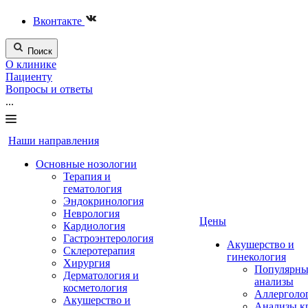
Вконтакте
Поиск
О клинике
Пациенту
Вопросы и ответы
...
Наши направления
Основные нозологии
Терапия и
гематология
Эндокринология
Неврология
Цены
Кардиология
Гастроэнтерология
Акушерство и
Склеротерапия
гинекология
Хирургия
Популярны
Дерматология и
анализы
косметология
Аллерголо
Акушерство и
Анализы к