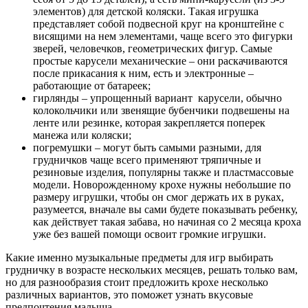
элементов) для детской коляски. Такая игрушка
представляет собой подвесной круг на кронштейне с
висящими на нем элементами, чаще всего это фигурки
зверей, человечков, геометрических фигур. Самые
простые карусели механические – они раскачиваются
после прикасания к ним, есть и электронные –
работающие от батареек;
гирлянды – упрощенный вариант карусели, обычно
колокольчики или звенящие бубенчики подвешены на
ленте или резинке, которая закрепляется поперек
манежа или коляски;
погремушки – могут быть самыми разными, для
грудничков чаще всего применяют тряпичные и
резиновые изделия, популярны также и пластмассовые
модели. Новорожденному крохе нужны небольшие по
размеру игрушки, чтобы он смог держать их в руках,
разумеется, вначале вы сами будете показывать ребенку,
как действует такая забава, но начиная со 2 месяца кроха
уже без вашей помощи освоит громкие игрушки.
Какие именно музыкальные предметы для игр выбирать
грудничку в возрасте нескольких месяцев, решать только вам,
но для разнообразия стоит предложить крохе несколько
различных вариантов, это поможет узнать вкусовые
предпочтения малыша.