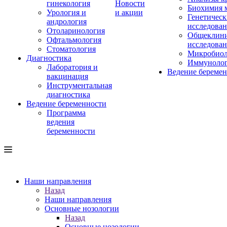
гинекология
Новости
Биохимия 
Урология и
и акции
Генетическ
андрология
исследова
Отоларинология
Общеклини
Офтальмология
исследова
Стоматология
Микробиол
Диагностика
Иммуноло
Лаборатория и
Ведение береме
вакцинация
Инструментальная
диагностика
Ведение беременности
Программа
ведения
беременности
Наши направления
Назад
Наши направления
Основные нозологии
Назад
Основные нозологии