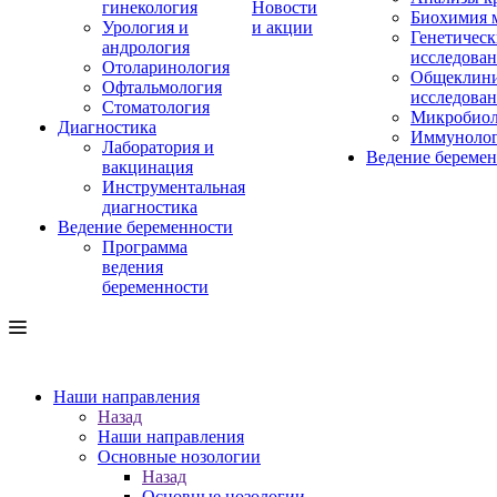
гинекология
Новости
Биохимия 
Урология и
и акции
Генетическ
андрология
исследова
Отоларинология
Общеклини
Офтальмология
исследова
Стоматология
Микробиол
Диагностика
Иммуноло
Лаборатория и
Ведение береме
вакцинация
Инструментальная
диагностика
Ведение беременности
Программа
ведения
беременности
Наши направления
Назад
Наши направления
Основные нозологии
Назад
Основные нозологии