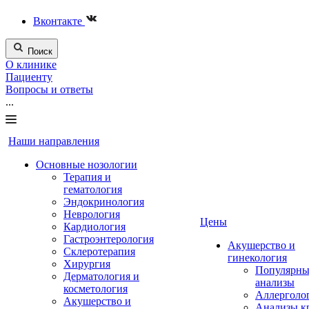
Вконтакте
Поиск
О клинике
Пациенту
Вопросы и ответы
...
Наши направления
Основные нозологии
Терапия и
гематология
Эндокринология
Неврология
Цены
Кардиология
Гастроэнтерология
Акушерство и
Склеротерапия
гинекология
Хирургия
Популярны
Дерматология и
анализы
косметология
Аллерголо
Акушерство и
Анализы к