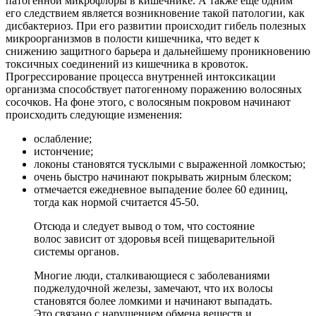
патогенной микрофлоры в кишечнике. А также еще одним
его следствием является возникновение такой патологии, как
дисбактериоз. При его развитии происходит гибель полезных
микроорганизмов в полости кишечника, что ведет к
снижению защитного барьера и дальнейшему проникновению
токсичных соединений из кишечника в кровоток.
Прогрессирование процесса внутренней интоксикации
организма способствует патогенному поражению волосяных
сосочков. На фоне этого, с волосяным покровом начинают
происходить следующие изменения:
ослабление;
истончение;
локоны становятся тусклыми с выраженной ломкостью;
очень быстро начинают покрывать жирным блеском;
отмечается ежедневное выпадение более 60 единиц,
тогда как нормой считается 45-50.
Отсюда и следует вывод о том, что состояние
волос зависит от здоровья всей пищеварительной
системы органов.
Многие люди, сталкивающиеся с заболеваниями
поджелудочной железы, замечают, что их волосы
становятся более ломкими и начинают выпадать.
Это связано с нарушением обмена веществ и