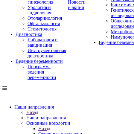
гинекология
Новости
Биохимия 
Урология и
и акции
Генетическ
андрология
исследова
Отоларинология
Общеклини
Офтальмология
исследова
Стоматология
Микробиол
Диагностика
Иммуноло
Лаборатория и
Ведение береме
вакцинация
Инструментальная
диагностика
Ведение беременности
Программа
ведения
беременности
Наши направления
Назад
Наши направления
Основные нозологии
Назад
Основные нозологии