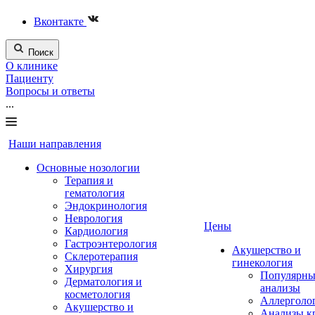
Вконтакте
Поиск
О клинике
Пациенту
Вопросы и ответы
...
Наши направления
Основные нозологии
Терапия и
гематология
Эндокринология
Неврология
Цены
Кардиология
Гастроэнтерология
Акушерство и
Склеротерапия
гинекология
Хирургия
Популярны
Дерматология и
анализы
косметология
Аллерголо
Акушерство и
Анализы к