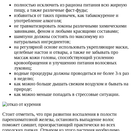
полностью исключить из рациона питания всю жирную
пищу, а также различные фаст-фуды;
избавиться от таких привычек, как табакокурение и
употребление алкоголя;
не травматизировать локоны различными химическими
завивками, феном и любыми красящими составами;
шампуни должны состоять по максимуму из
натуральных ингредиентов;
на регулярной основе использовать укрепляющие маски,
целебные настои и отвары, а также не забывать про
массаж кожи головы, способствующий усилению
кровообращения и улучшению питания волосяных
луковиц;
водные процедуры должны проводиться не более 3-х раз
в неделю;
как можно больше дышать свежим воздухом и бывать на
природе;
как можно меньше попадать в стрессовые ситуации.
Стоит отметить, что при развитии воспаления в полости
паренхиматозной железы, остановить выпадение волос
поможет самшит, произрастающий практически во всех
городских парках. Отваром из этого растения необходимо