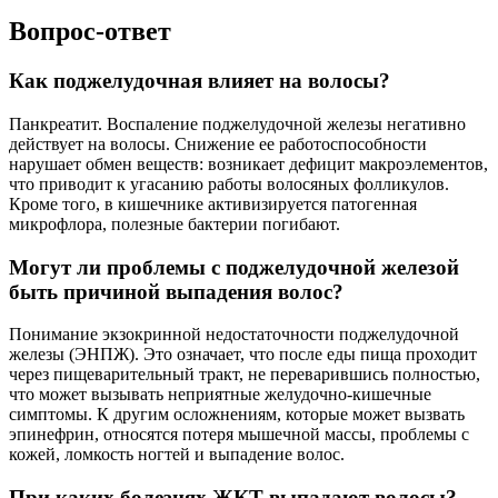
Вопрос-ответ
Как поджелудочная влияет на волосы?
Панкреатит. Воспаление поджелудочной железы негативно
действует на волосы. Снижение ее работоспособности
нарушает обмен веществ: возникает дефицит макроэлементов,
что приводит к угасанию работы волосяных фолликулов.
Кроме того, в кишечнике активизируется патогенная
микрофлора, полезные бактерии погибают.
Могут ли проблемы с поджелудочной железой
быть причиной выпадения волос?
Понимание экзокринной недостаточности поджелудочной
железы (ЭНПЖ). Это означает, что после еды пища проходит
через пищеварительный тракт, не переварившись полностью,
что может вызывать неприятные желудочно-кишечные
симптомы. К другим осложнениям, которые может вызвать
эпинефрин, относятся потеря мышечной массы, проблемы с
кожей, ломкость ногтей и выпадение волос.
При каких болезнях ЖКТ выпадают волосы?