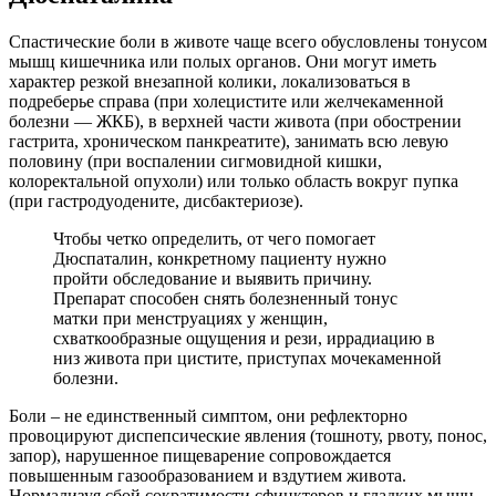
Спастические боли в животе чаще всего обусловлены тонусом
мышц кишечника или полых органов. Они могут иметь
характер резкой внезапной колики, локализоваться в
подреберье справа (при холецистите или желчекаменной
болезни — ЖКБ), в верхней части живота (при обострении
гастрита, хроническом панкреатите), занимать всю левую
половину (при воспалении сигмовидной кишки,
колоректальной опухоли) или только область вокруг пупка
(при гастродуодените, дисбактериозе).
Чтобы четко определить, от чего помогает
Дюспаталин, конкретному пациенту нужно
пройти обследование и выявить причину.
Препарат способен снять болезненный тонус
матки при менструациях у женщин,
схваткообразные ощущения и рези, иррадиацию в
низ живота при цистите, приступах мочекаменной
болезни.
Боли – не единственный симптом, они рефлекторно
провоцируют диспепсические явления (тошноту, рвоту, понос,
запор), нарушенное пищеварение сопровождается
повышенным газообразованием и вздутием живота.
Нормализуя сбой сократимости сфинктеров и гладких мышц,