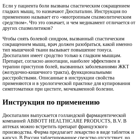
Если у пациента боли вызваны спастическим сокращением
гладких мышц, то назначают Дюспаталин. Инструкция по
применению называет его «миотропным спазмолитическим
средством». Что это означает, и чем медикамент отличается от
других спазмолитиков?
Чтобы снять болевой синдром, вызванный спастическим
сокращением мышц, врач должен разобраться, какой именно
тип мышечной ткани вызывает повышение тонуса.
Дюспаталин имеет сродство только к гладким мышцам.
Препарат, согласно аннотации, наиболее эффективен в
терапии приступов болей, вызванных заболеваниями ЖКТ
(желудочно-кишечного тракта), функциональными
расстройствами. Описанные в инструкции свойства
применяются и в урологической практике для купирования
симптоматики при цистите, мочекаменной болезни.
Инструкция по применению
Дюспаталин выпускается голландской фармацевтической
компанией ABBOTT HEALTHCARE PRODUCTS, B.V. В
аптеках можно встретить препарат французского
производства. Фирма предлагает лекарство в виде таблеток и
капсул. В России таблетированное средство отсутствует, но