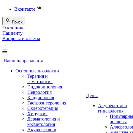
Вконтакте
Поиск
О клинике
Пациенту
Вопросы и ответы
...
Наши направления
Основные нозологии
Терапия и
гематология
Эндокринология
Неврология
Цены
Кардиология
Гастроэнтерология
Акушерство и
Склеротерапия
гинекология
Хирургия
Популярны
Дерматология и
анализы
косметология
Аллерголо
Акушерство и
Анализы к