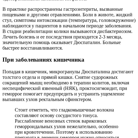
В практике распространены гастроэнтериты, вызванные
пищевыми и другими отравлениями. Боли в животе, жидкий
стул, симптомы интоксикации (температура, головокружение)
наблюдаются у пациентов в начальном периоде заболевания.
В стадии реабилитации колики вызываются дисбактериозом.
Лечить болезнь и ее последствия приходится 2-3 месяца,
значительную помощь оказывает Дюспаталин. Больные
быстрее восстанавливаются.
При заболеваниях кишечника
Попадая в кишечник, микрогранулы Дюспаталина достигают
толстого отдела и прямой кишки. Снятие судорожных
сокращений мышц необходимо в терапии колитов, включая
неспецифический язвенный (НЯК), проктосигмоидит, при
геморрое помогает предупредить и устранить ущемление
выпавших узлов ректальным сфинктером.
Стоит отметить, что гладкомышечные волокна
составляют основу сосудистого тонуса.
Расслабление венозных стенок варикозных
геморроидальных узлов нежелательно, особенно
при кровотечении. Поэтому к использованию
препарата в лечении геморроя нужно относиться