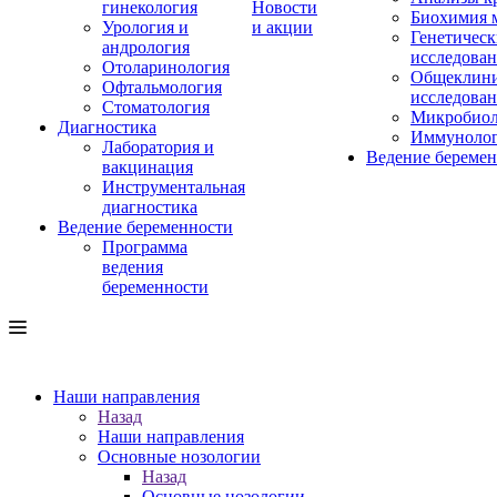
гинекология
Новости
Биохимия 
Урология и
и акции
Генетическ
андрология
исследова
Отоларинология
Общеклини
Офтальмология
исследова
Стоматология
Микробиол
Диагностика
Иммуноло
Лаборатория и
Ведение береме
вакцинация
Инструментальная
диагностика
Ведение беременности
Программа
ведения
беременности
Наши направления
Назад
Наши направления
Основные нозологии
Назад
Основные нозологии