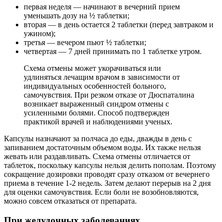
первая неделя — начинают в вечерний прием
уменьшать дозу на ½ таблетки;
вторая — в день остается 2 таблетки (перед завтраком и
ужином);
третья — вечером пьют ½ таблетки;
четвертая — 7 дней принимать по 1 таблетке утром.
Схема отмены может укорачиваться или
удлиняться лечащим врачом в зависимости от
индивидуальных особенностей больного,
самочувствия. При резком отказе от Дюспаталина
возникает выраженный синдром отмены с
усиленными болями. Способ подтвержден
практикой врачей и наблюдениями ученых.
Капсулы назначают за полчаса до еды, дважды в день с
запиванием достаточным объемом воды. Их также нельзя
жевать или раздавливать. Схема отмены отличается от
таблеток, поскольку капсулы нельзя делить пополам. Поэтому
сокращение дозировки проводят сразу отказом от вечернего
приема в течение 1-2 недель. Затем делают перерыв на 2 дня
для оценки самочувствия. Если боли не возобновляются,
можно совсем отказаться от препарата.
При желудочных заболеваниях