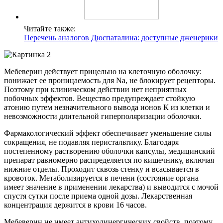
Читайте также:
Перечень аналогов Дюспаталина: доступные дженерики
Мебеверин действует прицельно на клеточную оболочку:
понижает ее проницаемость для Na, не блокирует рецепторы.
Поэтому при клиническом действии нет неприятных
побочных эффектов. Вещество предупреждает стойкую
атонию путем незначительного вывода ионов К из клетки и
невозможности длительной гиперполяризации оболочки.
Фармакологический эффект обеспечивает уменьшение силы
сокращения, не подавляя перистальтику. Благодаря
постепенному растворению оболочки капсулы, медицинский
препарат равномерно распределяется по кишечнику, включая
нижние отделы. Проходит сквозь стенку и всасывается в
кровоток. Метаболизируется в печени (состояние органа
имеет значение в применении лекарства) и выводится с мочой
спустя сутки после приема одной дозы. Лекарственная
концентрация держится в крови 16 часов.
Мебеверин не имеет антихолинергических свойств, поэтому