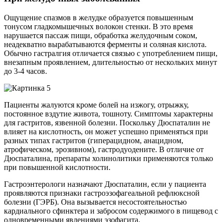
Ощущение спазмов в желудке образуется повышенным
тонусом гладкомышечных волокон стенки. В это время
нарушается пассаж пищи, обработка желудочным соком,
неадекватно вырабатываются ферменты и соляная кислота.
Обычно гастралгия отличается связью с употреблением пищи,
внезапным проявлением, длительностью от нескольких минут
до 3-4 часов.
Пациенты жалуются кроме болей на изжогу, отрыжку,
постоянное вздутие живота, тошноту. Симптомы характерны
для гастритов, язвенной болезни. Поскольку Дюспаталин не
влияет на кислотность, он может успешно применяться при
разных типах гастритов (гиперацидном, анацидном,
атрофическом, эрозивном), гастродуодените. В отличие от
Дюспаталина, препараты холинолитики применяются только
при повышенной кислотности.
Гастроэнтерологи назначают Дюспаталин, если у пациента
проявляются признаки гастроэзофагеальной рефлюксной
болезни (ГЭРБ). Она вызывается несостоятельностью
кардиального сфинктера и забросом содержимого в пищевод с
одновременными явлениями эзофагита.