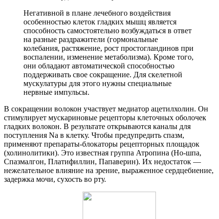
Негативной в плане лечебного воздействия
особенностью клеток гладких мышц является
способность самостоятельно возбуждаться в ответ
на разные раздражители (гормональные
колебания, растяжение, рост простогландинов при
воспалении, изменение метаболизма). Кроме того,
они обладают автоматической способностью
поддерживать свое сокращение. Для скелетной
мускулатуры для этого нужны специальные
нервные импульсы.
В сокращении волокон участвует медиатор ацетилхолин. Он
стимулирует мускариновые рецепторы клеточных оболочек
гладких волокон. В результате открываются каналы для
поступления Na в клетку. Чтобы предупредить спазм,
применяют препараты-блокаторы рецепторных площадок
(холинолитики). Это известная группа Атропина (Но-шпа,
Спазмалгон, Платифиллин, Папаверин). Их недостаток —
нежелательное влияние на зрение, выраженное сердцебиение,
задержка мочи, сухость во рту.