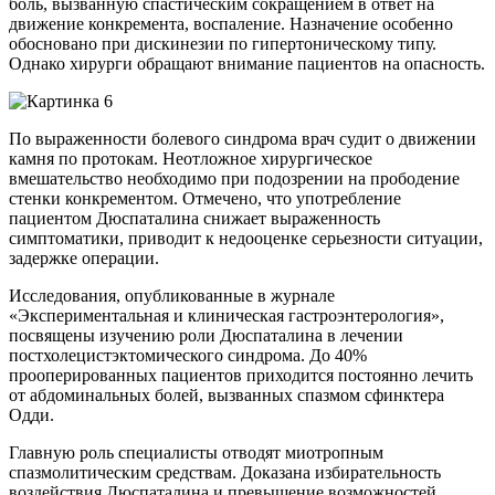
боль, вызванную спастическим сокращением в ответ на
движение конкремента, воспаление. Назначение особенно
обосновано при дискинезии по гипертоническому типу.
Однако хирурги обращают внимание пациентов на опасность.
По выраженности болевого синдрома врач судит о движении
камня по протокам. Неотложное хирургическое
вмешательство необходимо при подозрении на прободение
стенки конкрементом. Отмечено, что употребление
пациентом Дюспаталина снижает выраженность
симптоматики, приводит к недооценке серьезности ситуации,
задержке операции.
Исследования, опубликованные в журнале
«Экспериментальная и клиническая гастроэнтерология»,
посвящены изучению роли Дюспаталина в лечении
постхолецистэктомического синдрома. До 40%
прооперированных пациентов приходится постоянно лечить
от абдоминальных болей, вызванных спазмом сфинктера
Одди.
Главную роль специалисты отводят миотропным
спазмолитическим средствам. Доказана избирательность
воздействия Дюспаталина и превышение возможностей