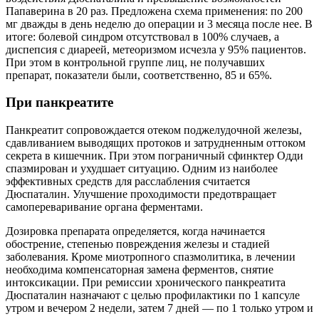
Папаверина в 20 раз. Предложена схема применения: по 200
мг дважды в день неделю до операции и 3 месяца после нее. В
итоге: болевой синдром отсутствовал в 100% случаев, а
диспепсия с диареей, метеоризмом исчезла у 95% пациентов.
При этом в контрольной группе лиц, не получавших
препарат, показатели были, соответственно, 85 и 65%.
При панкреатите
Панкреатит сопровождается отеком поджелудочной железы,
сдавливанием выводящих протоков и затрудненным оттоком
секрета в кишечник. При этом пограничный сфинктер Одди
спазмирован и ухудшает ситуацию. Одним из наиболее
эффективных средств для расслабления считается
Дюспаталин. Улучшение проходимости предотвращает
самопереваривание органа ферментами.
Дозировка препарата определяется, когда начинается
обострение, степенью повреждения железы и стадией
заболевания. Кроме миотропного спазмолитика, в лечении
необходима компенсаторная замена ферментов, снятие
интоксикации. При ремиссии хронического панкреатита
Дюспаталин назначают с целью профилактики по 1 капсуле
утром и вечером 2 недели, затем 7 дней — по 1 только утром и