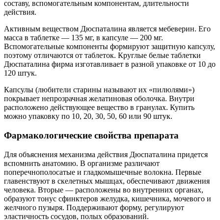
составу, вспомогательным компонентам, длительности
действия.
Активным веществом Дюспаталина является мебеверин. Его
масса в таблетке — 135 мг, в капсуле — 200 мг.
Вспомогательные компоненты формируют защитную капсулу,
поэтому отличаются от таблеток. Круглые белые таблетки
Дюспаталина фирма изготавливает в разной упаковке от 10 до
120 штук.
Капсулы (любители старины называют их «пилюлями»)
покрывает непрозрачная желатиновая оболочка. Внутри
расположено действующее вещество в гранулах. Купить
можно упаковку по 10, 20, 30, 50, 60 или 90 штук.
Фармакологические свойства препарата
Для объяснения механизма действия Дюспаталина придется
вспомнить анатомию. В организме различают
поперечнополосатые и гладкомышечные волокна. Первые
главенствуют в скелетных мышцах, обеспечивают движения
человека. Вторые — расположены во внутренних органах,
образуют тонус сфинктеров желудка, кишечника, мочевого и
желчного пузыря. Поддерживают форму, регулируют
эластичность сосудов, полых образований.