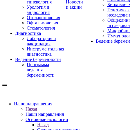
гинекология
Новости
Биохимия 
Урология и
и акции
Генетическ
андрология
исследова
Отоларинология
Общеклини
Офтальмология
исследова
Стоматология
Микробиол
Диагностика
Иммуноло
Лаборатория и
Ведение береме
вакцинация
Инструментальная
диагностика
Ведение беременности
Программа
ведения
беременности
Наши направления
Назад
Наши направления
Основные нозологии
Назад
Основные нозологии