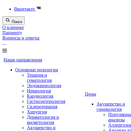
Вконтакте
Поиск
О клинике
Пациенту
Вопросы и ответы
...
Наши направления
Основные нозологии
Терапия и
гематология
Эндокринология
Неврология
Цены
Кардиология
Гастроэнтерология
Акушерство и
Склеротерапия
гинекология
Хирургия
Популярны
Дерматология и
анализы
косметология
Аллерголо
Акушерство и
Анализы к