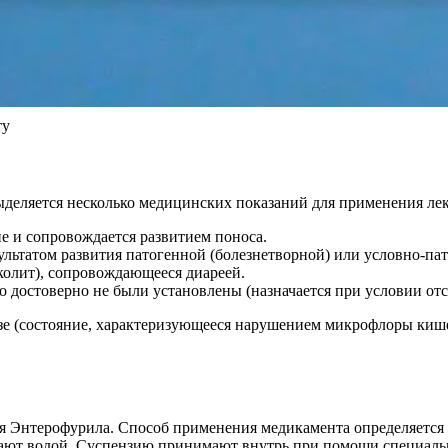
ту
ыделяется несколько медицинских показаний для применения лек
е и сопровождается развитием поноса.
езультатом развития патогенной (болезнетворной) или условно-п
олит), сопровождающееся диареей.
 достоверно не были установлены (назначается при условии отс
озе (состояние, характеризующееся нарушением микрофлоры киш
я Энтерофурила. Способ применения медикамента определяется
ают водой. Суспензию принимают внутрь при помощи специально