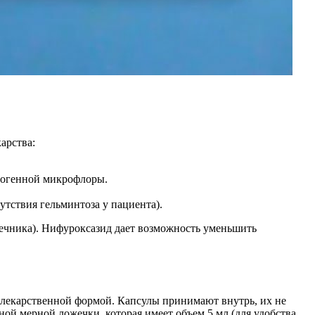
арства:
атогенной микрофлоры.
утствия гельминтоза у пациента).
ечника). Нифуроксазид дает возможность уменьшить
 лекарственной формой. Капсулы принимают внутрь, их не
й мерной ложечки, которая имеет объем 5 мл (для удобства