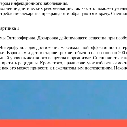
тером инфекционного заболевания.
полнение диетических рекомендаций, так как это поможет умен
отребление лекарства прекращают и обращаются к врачу. Специ
мы Энтерофурила. Дозировка действующего вещества при необх
Энтерофурила для достижения максимальной эффективности тера
и. Взрослым и детям старше трех лет обычно назначают по 200 м
ный уровень активного вещества в организме. Специалисты та
отвратить рецидивы. Кроме того, врачи советуют избегать само
к как это может привести к нежелательным последствиям. Нако