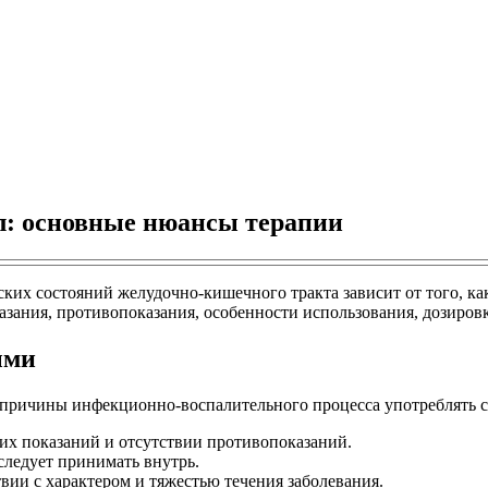
л: основные нюансы терапии
ских состояний желудочно-кишечного тракта зависит от того, к
казания, противопоказания, особенности использования, дозиров
ыми
 причины инфекционно-воспалительного процесса употреблять с
х показаний и отсутствии противопоказаний.
следует принимать внутрь.
вии с характером и тяжестью течения заболевания.