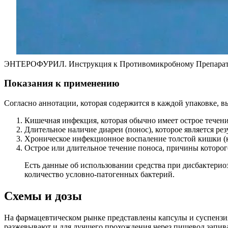
ЭНТЕРОФУРИЛ. Инструкция к Противомикробному Препара
Показания к применению
Согласно аннотации, которая содержится в каждой упаковке, в
Кишечная инфекция, которая обычно имеет острое течени
Длительное наличие диареи (понос), которое является р
Хроническое инфекционное воспаление толстой кишки (к
Острое или длительное течение поноса, причины которого
Есть данные об использовании средства при дисбактери
количество условно-патогенных бактерий.
Схемы и дозы
На фармацевтическом рынке представлены капсулы и суспензи
разжевывают и для лучшего прохождения через пищевод запив