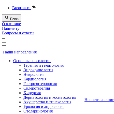
Вконтакте
Поиск
О клинике
Пациенту
Вопросы и ответы
...
Наши направления
Основные нозологии
Терапия и гематология
Эндокринология
Неврология
Кардиология
Гастроэнтерология
Склеротерапия
Хирургия
Дерматология и косметология
Новости и акци
Акушерство и гинекология
Урология и андрология
Отоларинология