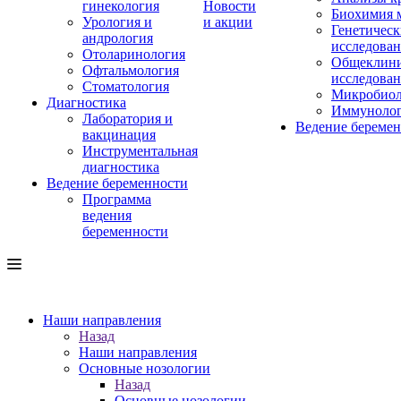
гинекология
Новости
Биохимия 
Урология и
и акции
Генетическ
андрология
исследова
Отоларинология
Общеклини
Офтальмология
исследова
Стоматология
Микробиол
Диагностика
Иммуноло
Лаборатория и
Ведение береме
вакцинация
Инструментальная
диагностика
Ведение беременности
Программа
ведения
беременности
Наши направления
Назад
Наши направления
Основные нозологии
Назад
Основные нозологии