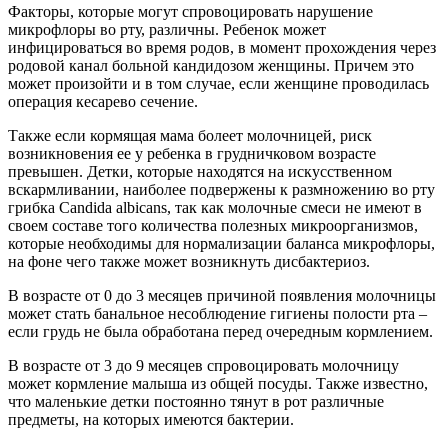
Факторы, которые могут спровоцировать нарушение
микрофлоры во рту, различны. Ребенок может
инфицироваться во время родов, в момент прохождения через
родовой канал больной кандидозом женщины. Причем это
может произойти и в том случае, если женщине проводилась
операция кесарево сечение.
Также если кормящая мама болеет молочницей, риск
возникновения ее у ребенка в грудничковом возрасте
превышен. Детки, которые находятся на искусственном
вскармливании, наиболее подвержены к размножению во рту
грибка Candida albicans, так как молочные смеси не имеют в
своем составе того количества полезных микроорганизмов,
которые необходимы для нормализации баланса микрофлоры,
на фоне чего также может возникнуть дисбактериоз.
В возрасте от 0 до 3 месяцев причиной появления молочницы
может стать банальное несоблюдение гигиены полости рта –
если грудь не была обработана перед очередным кормлением.
В возрасте от 3 до 9 месяцев спровоцировать молочницу
может кормление малыша из общей посуды. Также известно,
что маленькие детки постоянно тянут в рот различные
предметы, на которых имеются бактерии.