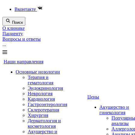
Вконтакте
Поиск
О клинике
Пациенту
Вопросы и ответы
...
Наши направления
Основные нозологии
Терапия и
гематология
Эндокринология
Неврология
Цены
Кардиология
Гастроэнтерология
Акушерство и
Склеротерапия
гинекология
Хирургия
Популярны
Дерматология и
анализы
косметология
Аллерголо
Акушерство и
Анализы к