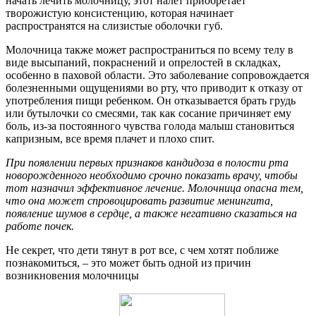
начать лечить молочницу, этот налет приобретает
творожистую консистенцию, которая начинает
распространятся на слизистые оболочки губ.
Молочница также может распространиться по всему телу в
виде высыпаний, покраснений и опрелостей в складках,
особенно в паховой области. Это заболевание сопровождается
болезненными ощущениями во рту, что приводит к отказу от
употребления пищи ребенком. Он отказывается брать грудь
или бутылочки со смесями, так как сосание причиняет ему
боль, из-за постоянного чувства голода малыш становиться
капризным, все время плачет и плохо спит.
При появлении первых признаков кандидоза в полости рта
новорожденного необходимо срочно показать врачу, чтобы
тот назначил эффективное лечение. Молочница опасна тем,
что она может спровоцировать развитие менингита,
появление шумов в сердце, а также негативно сказаться на
работе почек.
Не секрет, что дети тянут в рот все, с чем хотят поближе
познакомиться, – это может быть одной из причин
возникновения молочницы