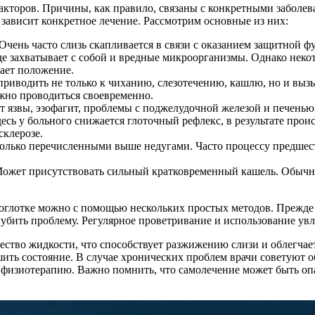
факторов. Причины, как правило, связаны с конкретными заболе
 зависит конкретное лечение. Рассмотрим основные из них:
ень часто слизь скапливается в связи с оказанием защитной фу
е захватывает с собой и вредные микроорганизмы. Однако некот
шает положение.
риводить не только к чиханию, слезотечению, кашлю, но и вызы
жно проводиться своевременно.
 язвы, эзофагит, проблемы с поджелудочной железой и печенью,
десь у больного снижается глоточный рефлекс, в результате про
склерозе.
лько перечисленными выше недугами. Часто процессу предшеств
Может присутствовать сильный кратковременный кашель. Обычно
осоглотке можно с помощью нескольких простых методов. Прежд
губить проблему. Регулярное проветривание и использование ув
ство жидкости, что способствует разжижению слизи и облегчае
ть состояние. В случае хронических проблем врачи советуют об
физиотерапию. Важно помнить, что самолечение может быть опас