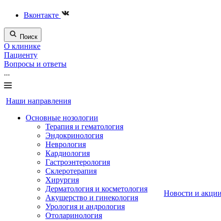
Вконтакте
Поиск
О клинике
Пациенту
Вопросы и ответы
...
Наши направления
Основные нозологии
Терапия и гематология
Эндокринология
Неврология
Кардиология
Гастроэнтерология
Склеротерапия
Хирургия
Дерматология и косметология
Новости и акци
Акушерство и гинекология
Урология и андрология
Отоларинология