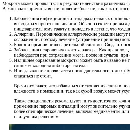
Мокрота может проявляться в результате действия различных 
Важно знать причины возникновения болезни, так как от этого
Заболевания инфекционного типа дыхательных органов. Оч
выводиться при откашливании. Обычно секрет при выход
пищеварительному тракту и попадать в легкие, что ухуд
Аллергии. Периодические аллергические реакции могут п
осложнений, поэтому лечение (устранение причины) дол
Болезни органов пищеварительной системы. Сюда относят
Заболевания неврологического характера. Как правило, з
наблюдается при сотрясении мозга, после инсультов, при 
Излишнее образование мокроты может быть вызвано не то
слишком холодная либо горячая еда.
Иногда явление проявляется после длительного отдыха. 
опасаться не стоит.
Врачи отмечают, что избавиться от скопления слизи в н
влажности в помещении, так как сухой воздух может усу
Также специалисты рекомендуют пить достаточное количе
применение паровых ингаляций могут значительно улучши
более специфическое лечение, включая медикаменты или 
наилучшим решением.