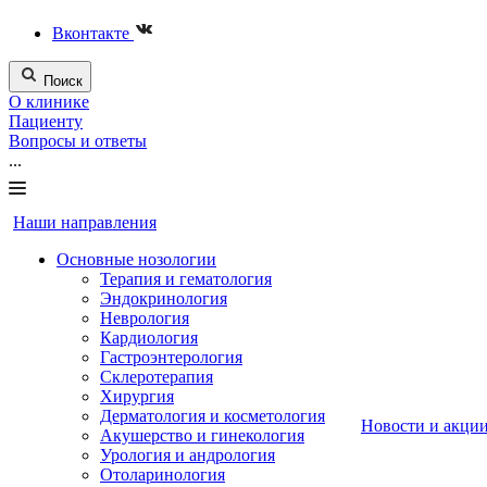
Вконтакте
Поиск
О клинике
Пациенту
Вопросы и ответы
...
Наши направления
Основные нозологии
Терапия и гематология
Эндокринология
Неврология
Кардиология
Гастроэнтерология
Склеротерапия
Хирургия
Дерматология и косметология
Новости и акци
Акушерство и гинекология
Урология и андрология
Отоларинология