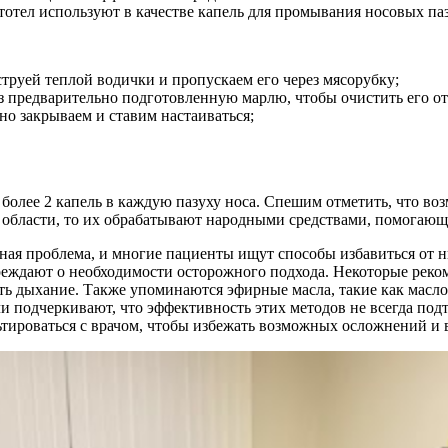
стотел используют в качестве капель для промывания носовых па
труей теплой водички и пропускаем его через мясорубку;
з предварительно подготовленную марлю, чтобы очистить его о
но закрываем и ставим настаиваться;
е более 2 капель в каждую пазуху носа. Спешим отметить, что 
области, то их обрабатывают народными средствами, помогающи
ная проблема, и многие пациенты ищут способы избавиться от н
реждают о необходимости осторожного подхода. Некоторые реко
ть дыхание. Также упоминаются эфирные масла, такие как масло
чи подчеркивают, что эффективность этих методов не всегда по
ироваться с врачом, чтобы избежать возможных осложнений и 