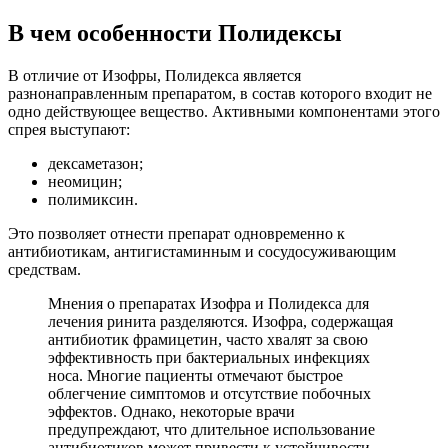
В чем особенности Полидексы
В отличие от Изофры, Полидекса является
разнонаправленным препаратом, в состав которого входит не
одно действующее вещество. Активными компонентами этого
спрея выступают:
дексаметазон;
неомицин;
полимиксин.
Это позволяет отнести препарат одновременно к
антибиотикам, антигистаминным и сосудосуживающим
средствам.
Мнения о препаратах Изофра и Полидекса для
лечения ринита разделяются. Изофра, содержащая
антибиотик фрамицетин, часто хвалят за свою
эффективность при бактериальных инфекциях
носа. Многие пациенты отмечают быстрое
облегчение симптомов и отсутствие побочных
эффектов. Однако, некоторые врачи
предупреждают, что длительное использование
антибиотиков может привести к устойчивости