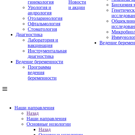
гинекология
Новости
Биохимия 
Урология и
и акции
Генетическ
андрология
исследова
Отоларинология
Общеклини
Офтальмология
исследова
Стоматология
Микробиол
Диагностика
Иммуноло
Лаборатория и
Ведение береме
вакцинация
Инструментальная
диагностика
Ведение беременности
Программа
ведения
беременности
Наши направления
Назад
Наши направления
Основные нозологии
Назад
Основные нозологии