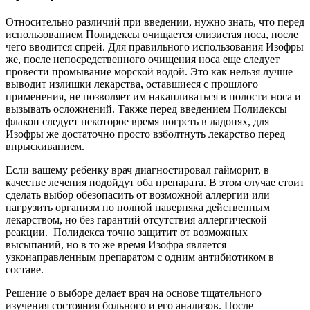
Относительно различий при введении, нужно знать, что перед
использованием Полидексы очищается слизистая носа, после
чего вводится спрей. Для правильного использования Изофры
же, после непосредственного очищения носа еще следует
провести промывание морской водой. Это как нельзя лучше
выводит излишки лекарства, оставшиеся с прошлого
применения, не позволяет им накапливаться в полости носа и
вызывать осложнений. Также перед введением Полидексы
флакон следует некоторое время погреть в ладонях, для
Изофры же достаточно просто взболтнуть лекарство перед
впрыскиванием.
Если вашему ребенку врач диагностировал гайморит, в
качестве лечения подойдут оба препарата. В этом случае стоит
сделать выбор обезопасить от возможной аллергии или
нагрузить организм по полной наверняка действенным
лекарством, но без гарантий отсутствия аллергической
реакции. Полидекса точно защитит от возможных
высыпаний, но в то же время Изофра является
узконаправленным препаратом с одним антибиотиком в
составе.
Решение о выборе делает врач на основе тщательного
изучения состояния больного и его анализов. После