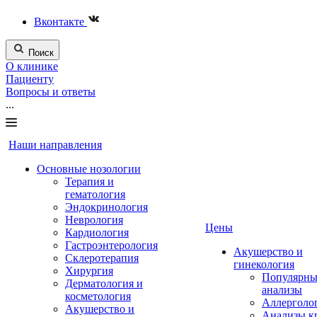
Вконтакте
Поиск
О клинике
Пациенту
Вопросы и ответы
...
Наши направления
Основные нозологии
Терапия и
гематология
Эндокринология
Неврология
Цены
Кардиология
Гастроэнтерология
Акушерство и
Склеротерапия
гинекология
Хирургия
Популярны
Дерматология и
анализы
косметология
Аллерголо
Акушерство и
Анализы к