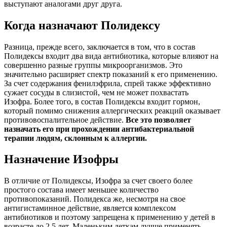
выступают аналогами друг друга.
Когда назначают Полидексу
Разница, прежде всего, заключается в том, что в состав
Полидексы входит два вида антибиотика, которые влияют на
совершенно разные группы микроорганизмов. Это
значительно расширяет спектр показаний к его применению.
За счет содержания фенилэфрила, спрей также эффективно
сужает сосуды в слизистой, чем не может похвастать
Изофра. Более того, в состав Полидексы входит гормон,
который помимо снижения аллергических реакций оказывает
противовоспалительное действие.
Все это позволяет
назначать его при прохождении антибактериальной
терапии людям, склонным к аллергии.
Назначение Изофры
В отличие от Полидексы, Изофра за счет своего более
простого состава имеет меньшее количество
противопоказаний. Полидекса же, несмотря на свое
антигистаминное действие, является комплексом
антибиотиков и поэтому запрещена к применению у детей в
возрасте до 2,5 лет. Маленьким деткам лучше применять