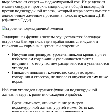
вырабатывают секрет — поджелудочный сок. Их разделяют
мелкие сосуды и протоки, впадающие в общий выводящий
проток поджелудочной железы, который открывается вместе с
аналогичным желчным протоком в полость луковицы ДПК
(сфинктер Одди).
Эндокринная функция железы осуществляется благодаря
островкам Лангерганса, где вырабатываются инсулин и
глюкагон — гормоны внутренней секреции:
Инсулин контролирует уровень глюкозы крови: при ее
избыточном содержании увеличивается синтез
инсулина – с его участием расщепляются и усваиваются
углеводы.
Глюкагон повышает количество сахара во время
голодания и стрессов, не позволяя опускаться ему ниже
нормы.
Избыток углеводов нарушает функции поджелудочной
железы и ведет к развитию сахарного диабета.
Врачи отмечают, что изменение размеров
поджелудочной железы у детей может быть как
нормальным вариантом, так и признаком