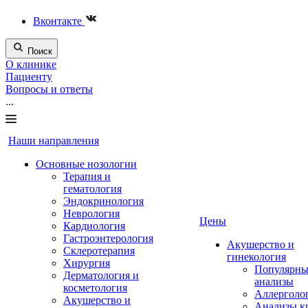
Вконтакте
Поиск
О клинике
Пациенту
Вопросы и ответы
...
Наши направления
Основные нозологии
Терапия и
гематология
Эндокринология
Неврология
Цены
Кардиология
Гастроэнтерология
Акушерство и
Склеротерапия
гинекология
Хирургия
Популярны
Дерматология и
анализы
косметология
Аллерголо
Акушерство и
Анализы к