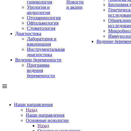
гинекология
Новости
Биохимия 
Урология и
и акции
Генетическ
андрология
исследова
Отоларинология
Общеклини
Офтальмология
исследова
Стоматология
Микробиол
Диагностика
Иммуноло
Лаборатория и
Ведение береме
вакцинация
Инструментальная
диагностика
Ведение беременности
Программа
ведения
беременности
Наши направления
Назад
Наши направления
Основные нозологии
Назад
Основные нозологии