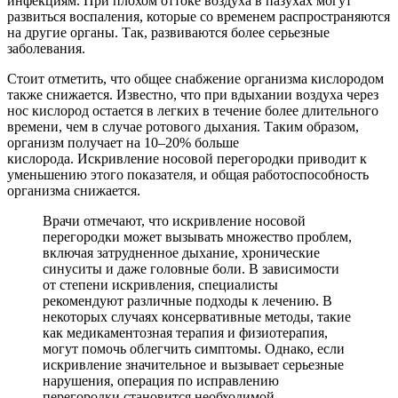
инфекциям. При плохом оттоке воздуха в пазухах могут
развиться воспаления, которые со временем распространяются
на другие органы. Так, развиваются более серьезные
заболевания.
Стоит отметить, что общее снабжение организма кислородом
также снижается. Известно, что при вдыхании воздуха через
нос кислород остается в легких в течение более длительного
времени, чем в случае ротового дыхания. Таким образом,
организм получает на 10–20% больше
кислорода. Искривление носовой перегородки приводит к
уменьшению этого показателя, и общая работоспособность
организма снижается.
Врачи отмечают, что искривление носовой
перегородки может вызывать множество проблем,
включая затрудненное дыхание, хронические
синуситы и даже головные боли. В зависимости
от степени искривления, специалисты
рекомендуют различные подходы к лечению. В
некоторых случаях консервативные методы, такие
как медикаментозная терапия и физиотерапия,
могут помочь облегчить симптомы. Однако, если
искривление значительное и вызывает серьезные
нарушения, операция по исправлению
перегородки становится необходимой.