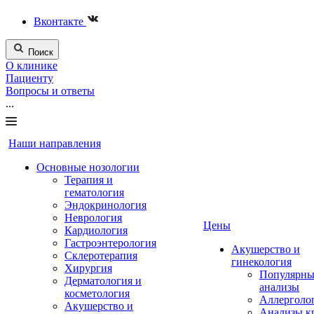
Вконтакте
Поиск
О клинике
Пациенту
Вопросы и ответы
...
Наши направления
Основные нозологии
Терапия и
гематология
Эндокринология
Неврология
Цены
Кардиология
Гастроэнтерология
Акушерство и
Склеротерапия
гинекология
Хирургия
Популярны
Дерматология и
анализы
косметология
Аллерголо
Акушерство и
Анализы к