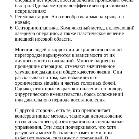
быстро. Однако метод малоэффективен при сильных
искривлениях;
Реимплантация. Это своеобразная замена хряща на
новый;
Септоринопластика. Комплексный метод, включающий
лазерную операцию, а также пластическое лечение
внешней носовой области.
Мнения людей о коррекции искривления носовой
перегородки варьируются в зависимости от их
личного опыта и ожиданий. Многие пациенты,
прошедшие операцию, отмечают значительное
улучшение дыхания и общее качество жизни. Они
рассказывают о том, как избавились от
хронических sinusitis и частых головных болей.
Однако, некоторые выражают опасения по поводу
хирургического вмешательства, боясь осложнений
или длительного периода восстановления.
С другой стороны, есть те, кто предпочитает
консервативные методы, такие как использование
назальных спреев, физиотерапия или специальные
упражнения. Эти люди подчеркивают, что хотя
результаты могут быть менее заметными, они
избегают рисков, связанных с операцией. В