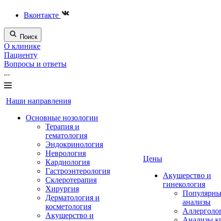
Вконтакте
Поиск
О клинике
Пациенту
Вопросы и ответы
...
Наши направления
Основные нозологии
Терапия и
гематология
Эндокринология
Неврология
Цены
Кардиология
Гастроэнтерология
Акушерство и
Склеротерапия
гинекология
Хирургия
Популярны
Дерматология и
анализы
косметология
Аллерголо
Акушерство и
Анализы к