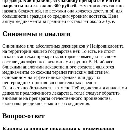
продавца.
Как правило, за упаковку препарата в России
пациенты платят около 300 рублей.
Эту стоимость сложно
назвать бюджетной, но все-таки она является доступной для
большинства граждан со средним уровнем достатка. Цена
ампул медикамента за границей составляет около 20 у. е.
Синонимы и аналоги
Синонимов или абсолютных дженериков у Нейродикловита
на территории нашего государства нет. То есть, не стоит
искать в аптеках препараты, которые совмещают в своем
составе диклофенак с витаминами группы В. Наиболее
близкими аналогами лекарственного средства являются
медикаменты со схожим терапевтическим действием,
основанном на эффекте диклофенака или других
нестероидных противовоспалительных средств.
Если есть необходимость в замене Нейродикловита аналогами
дешевле предложенного лекарства, тогда следует обратить
внимание на препараты отечественного производства,
включающие диклофенак и его соединения:
Вопрос-ответ
Каковы основные показания к применению