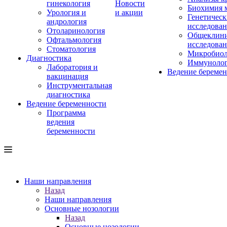
гинекология
Новости
Биохимия 
Урология и
и акции
Генетическ
андрология
исследова
Отоларинология
Общеклини
Офтальмология
исследова
Стоматология
Микробиол
Диагностика
Иммуноло
Лаборатория и
Ведение береме
вакцинация
Инструментальная
диагностика
Ведение беременности
Программа
ведения
беременности
Наши направления
Назад
Наши направления
Основные нозологии
Назад
Основные нозологии