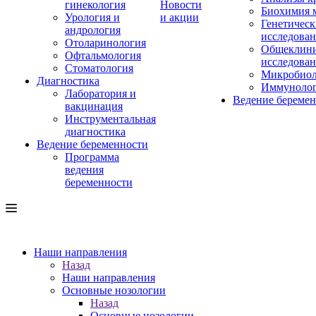
гинекология
Новости
Биохимия 
Урология и
и акции
Генетическ
андрология
исследова
Отоларинология
Общеклини
Офтальмология
исследова
Стоматология
Микробиол
Диагностика
Иммуноло
Лаборатория и
Ведение береме
вакцинация
Инструментальная
диагностика
Ведение беременности
Программа
ведения
беременности
Наши направления
Назад
Наши направления
Основные нозологии
Назад
Основные нозологии