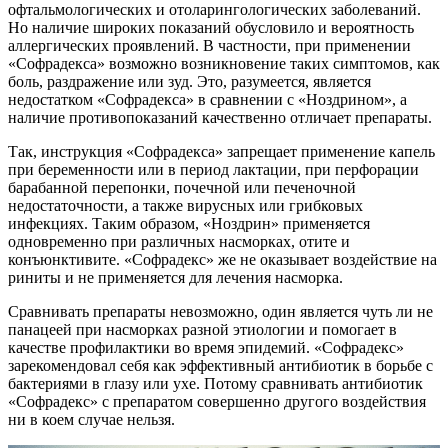
офтальмологических и отоларингологических заболеваний.
Но наличие широких показаний обусловило и вероятность
аллергических проявлений. В частности, при применении
«Софрадекса» возможно возникновение таких симптомов, как
боль, раздражение или зуд. Это, разумеется, является
недостатком «Софрадекса» в сравнении с «Ноздрином», а
наличие противопоказаний качественно отличает препараты.
Так, инструкция «Софрадекса» запрещает применение капель
при беременности или в период лактации, при перфорации
барабанной перепонки, почечной или печеночной
недостаточности, а также вирусных или грибковых
инфекциях. Таким образом, «Ноздрин» применяется
одновременно при различных насморках, отите и
конъюнктивите. «Софрадекс» же не оказывает воздействие на
риниты и не применяется для лечения насморка.
Сравнивать препараты невозможно, один является чуть ли не
панацеей при насморках разной этиологии и помогает в
качестве профилактики во время эпидемий. «Софрадекс»
зарекомендовал себя как эффективный антибиотик в борьбе с
бактериями в глазу или ухе. Потому сравнивать антибиотик
«Софрадекс» с препаратом совершенно другого воздействия
ни в коем случае нельзя.