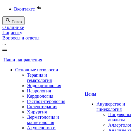
Вконтакте
Поиск
О клинике
Пациенту
Вопросы и ответы
...
Наши направления
Основные нозологии
Терапия и
гематология
Эндокринология
Неврология
Цены
Кардиология
Гастроэнтерология
Акушерство и
Склеротерапия
гинекология
Хирургия
Популярны
Дерматология и
анализы
косметология
Аллерголо
Акушерство и
Анализы к