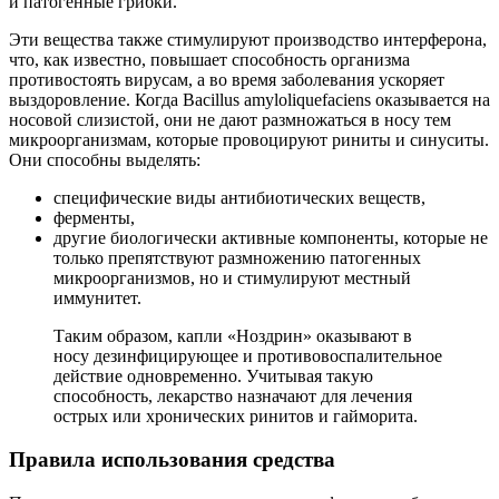
и патогенные грибки.
Эти вещества также стимулируют производство интерферона,
что, как известно, повышает способность организма
противостоять вирусам, а во время заболевания ускоряет
выздоровление. Когда Bacillus amyloliquefaciens оказывается на
носовой слизистой, они не дают размножаться в носу тем
микроорганизмам, которые провоцируют риниты и синуситы.
Они способны выделять:
специфические виды антибиотических веществ,
ферменты,
другие биологически активные компоненты, которые не
только препятствуют размножению патогенных
микроорганизмов, но и стимулируют местный
иммунитет.
Таким образом, капли «Ноздрин» оказывают в
носу дезинфицирующее и противовоспалительное
действие одновременно. Учитывая такую
способность, лекарство назначают для лечения
острых или хронических ринитов и гайморита.
Правила использования средства