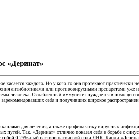
ос «Деринат»
е касается каждого. Но у кого-то она протекают практически нез
чения антибиотиками или противовирусными препаратами уже не
темы человека. Ослабленный иммунитет нуждается в помощи изв
 зарекомендовавших себя и получивших широкое распространен
каплями для лечения, а также профилактику вирусных инфекций
х путей. Так, «Деринат» отлично показал себя в борьбе с сину
ет собой 0,25%-ный раствор натриевой соли ДНК. Капли «Дерин