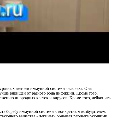
ть разных звеньев иммунной системы человека. Она
учше защищен от разного рода инфекций. Кроме того,
тожению инородных клеток и вирусов. Кроме того, лейкоциты
сть борьбу иммунной системы с конкретным возбудителем.
йствующего вещества «Деринат» обладает регенерирующими