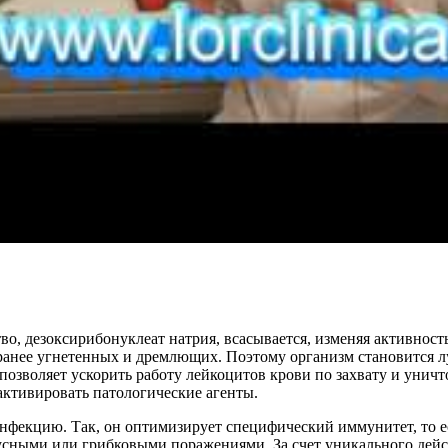
во, дезоксирибонуклеат натрия, всасывается, изменяя активнос
ранее угнетенных и дремлющих. Поэтому организм становится л
позволяет ускорить работу лейкоцитов крови по захвату и унич
активировать патологические агенты.
нфекцию. Так, он оптимизирует специфический иммунитет, то е
русными или грибковыми поражениями. За счет уникального де