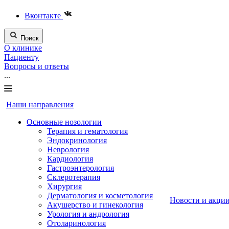
Вконтакте
Поиск
О клинике
Пациенту
Вопросы и ответы
...
Наши направления
Основные нозологии
Терапия и гематология
Эндокринология
Неврология
Кардиология
Гастроэнтерология
Склеротерапия
Хирургия
Дерматология и косметология
Новости и акци
Акушерство и гинекология
Урология и андрология
Отоларинология