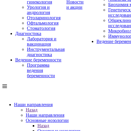
гинекология
Новости
Биохимия 
Урология и
и акции
Генетическ
андрология
исследова
Отоларинология
Общеклини
Офтальмология
исследова
Стоматология
Микробиол
Диагностика
Иммуноло
Лаборатория и
Ведение береме
вакцинация
Инструментальная
диагностика
Ведение беременности
Программа
ведения
беременности
Наши направления
Назад
Наши направления
Основные нозологии
Назад
Основные нозологии