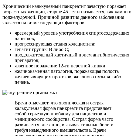
Хронический калькулезный панкреатит зачастую поражает
возрастных женщин, старше 45 лет и называется, как камни в
поджелудочной. Причиной развития данного заболевания
является наличие следующих факторов:
чрезмерный уровень употребления спиртосодержащих
напитков;
прогрессирующая стадия холецистита;
гепатит группы В либо С;
продолжительный хаотичный прием антибиотических
препаратов;
язвенное поражение 12-ти перстной кишки;
желчнокаменная патология, поражающая полость
желчевыводящих протоков, желчного пузыря либо
печень.
Врачи отмечают, что хроническая и острая
калькулезная форма панкреатита представляет
собой серьезную проблему для пациентов и
медицинского сообщества. Острая форма часто
развивается внезапно, вызывая сильные боли и
требуя немедленного вмешательства. Врачи
подчеркивают, что основными причинами