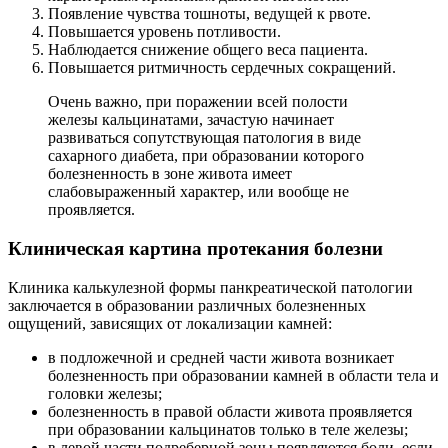
Появление чувства тошноты, ведущей к рвоте.
Повышается уровень потливости.
Наблюдается снижение общего веса пациента.
Повышается ритмичность сердечных сокращений.
Очень важно, при поражении всей полости
железы кальцинатами, зачастую начинает
развиваться сопутствующая патология в виде
сахарного диабета, при образовании которого
болезненность в зоне живота имеет
слабовыраженный характер, или вообще не
проявляется.
Клиническая картина протекания болезни
Клиника калькулезной формы панкреатической патологии
заключается в образовании различных болезненных
ощущений, зависящих от локализации камней:
в подложечной и средней части живота возникает
болезненность при образовании камней в области тела и
головки железы;
болезненность в правой области живота проявляется
при образовании кальцинатов только в теле железы;
в левой части подреберной зоны появляются боли, если