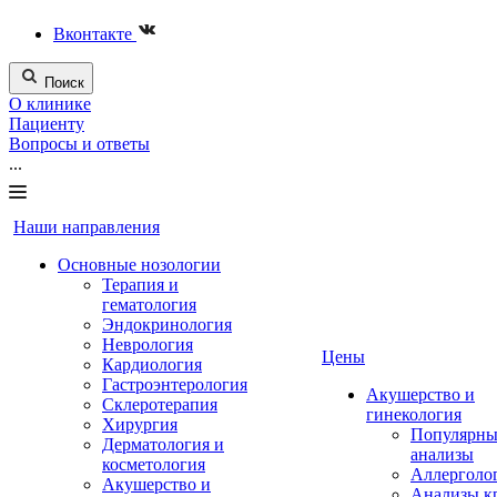
Вконтакте
Поиск
О клинике
Пациенту
Вопросы и ответы
...
Наши направления
Основные нозологии
Терапия и
гематология
Эндокринология
Неврология
Цены
Кардиология
Гастроэнтерология
Акушерство и
Склеротерапия
гинекология
Хирургия
Популярны
Дерматология и
анализы
косметология
Аллерголо
Акушерство и
Анализы к