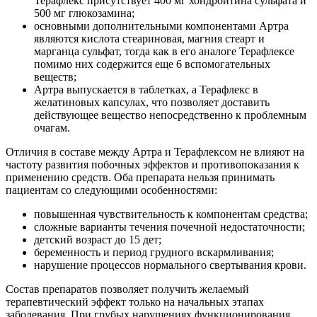
Терафлекс присутствует 400 мг хондроитина сульфата и
500 мг глюкозамина;
основными дополнительными компонентами Артра
являются кислота стеариновая, магния стеарт и
марганца сульфат, тогда как в его аналоге Терафлексе
помимо них содержится еще 6 вспомогательных
веществ;
Артра выпускается в таблетках, а Терафлекс в
желатиновых капсулах, что позволяет доставить
действующее вещество непосредственно к проблемным
очагам.
Отличия в составе между Артра и Терафлексом не влияют на
частоту развития побочных эффектов и противопоказания к
применению средств. Оба препарата нельзя принимать
пациентам со следующими особенностями:
повышенная чувствительность к компонентам средства;
сложные варианты течения почечной недостаточности;
детский возраст до 15 дет;
беременность и период грудного вскармливания;
нарушение процессов нормального свертывания крови.
Состав препаратов позволяет получить желаемый
терапевтический эффект только на начальных этапах
заболевания. При грубых нарушениях функционирования