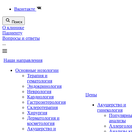
Вконтакте
Поиск
О клинике
Пациенту
Вопросы и ответы
...
Наши направления
Основные нозологии
Терапия и
гематология
Эндокринология
Неврология
Цены
Кардиология
Гастроэнтерология
Акушерство и
Склеротерапия
гинекология
Хирургия
Популярны
Дерматология и
анализы
косметология
Аллерголо
Акушерство и
Анализы к