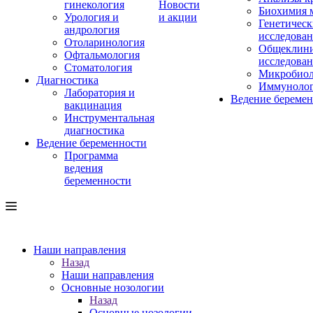
гинекология
Новости
Биохимия 
Урология и
и акции
Генетическ
андрология
исследова
Отоларинология
Общеклини
Офтальмология
исследова
Стоматология
Микробиол
Диагностика
Иммуноло
Лаборатория и
Ведение береме
вакцинация
Инструментальная
диагностика
Ведение беременности
Программа
ведения
беременности
Наши направления
Назад
Наши направления
Основные нозологии
Назад
Основные нозологии