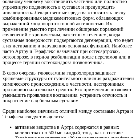
больному человеку восстановить частично или полностью
утраченную подвижность в суставах и предупредить
инвалидность. Лекарственные средства относятся к числу
комбинированных медикаментозных форм, обладающих
выраженной хондропротекторной активностью. Их
применение уместно при лечении обширных поражений
сочленений с хроническим, латентным течением, когда
суставные поверхности подвергаются дегенерации, что ведет
к их истиранию и нарушению основных функций. Наиболее
часто Артру и Терафлекс назначают при остеоартрозах,
остеопорозе, в период реабилитации после переломов или в
процессе терапии остеохондроза позвоночника.
В свою очередь, глюкозамина гидрохлорид защищает
хрящевые структуры от губительного влияния раздражителей
химического происхождения, в частности, нестероидных
противовоспалительных средств. Его применение позволяет
уменьшить проявления воспаления, устранить отечность и
покраснение над больным суставом.
Среди наиболее значимых отличий между составами Артра и
Терафлекс следует выделить:
активные вещества в Артра содержатся в равных
количествах по 500 мг каждый, тогда как в составе