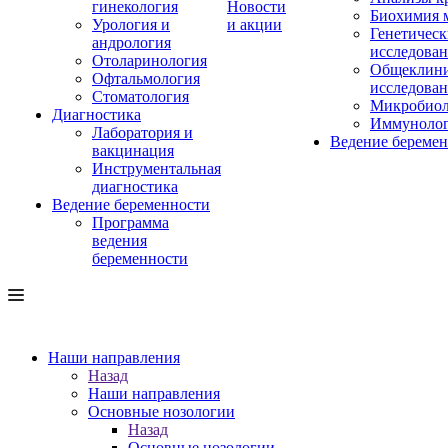
гинекология
Новости
Биохимия 
Урология и
и акции
Генетическ
андрология
исследова
Отоларинология
Общеклини
Офтальмология
исследова
Стоматология
Микробиол
Диагностика
Иммуноло
Лаборатория и
Ведение береме
вакцинация
Инструментальная
диагностика
Ведение беременности
Программа
ведения
беременности
Наши направления
Назад
Наши направления
Основные нозологии
Назад
Основные нозологии