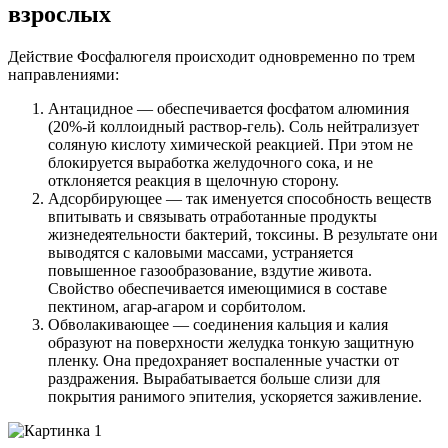
взрослых
Действие Фосфалюгеля происходит одновременно по трем
направлениями:
Антацидное — обеспечивается фосфатом алюминия
(20%-й коллоидный раствор-гель). Соль нейтрализует
соляную кислоту химической реакцией. При этом не
блокируется выработка желудочного сока, и не
отклоняется реакция в щелочную сторону.
Адсорбирующее — так именуется способность веществ
впитывать и связывать отработанные продукты
жизнедеятельности бактерий, токсины. В результате они
выводятся с каловыми массами, устраняется
повышенное газообразование, вздутие живота.
Свойство обеспечивается имеющимися в составе
пектином, агар-агаром и сорбитолом.
Обволакивающее — соединения кальция и калия
образуют на поверхности желудка тонкую защитную
пленку. Она предохраняет воспаленные участки от
раздражения. Вырабатывается больше слизи для
покрытия ранимого эпителия, ускоряется заживление.