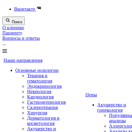
Вконтакте
Поиск
О клинике
Пациенту
Вопросы и ответы
...
Наши направления
Основные нозологии
Терапия и
гематология
Эндокринология
Неврология
Цены
Кардиология
Гастроэнтерология
Акушерство и
Склеротерапия
гинекология
Хирургия
Популярны
Дерматология и
анализы
косметология
Аллерголо
Акушерство и
Анализы к