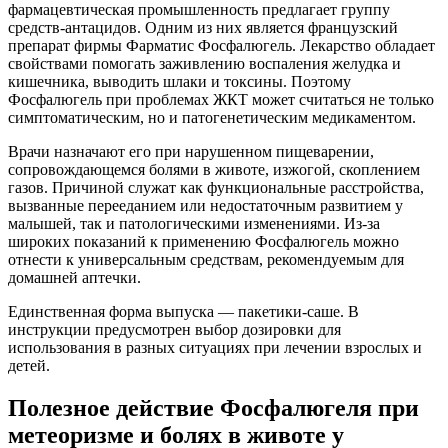
фармацевтическая промышленность предлагает группу
средств-антацидов. Одним из них является французский
препарат фирмы Фарматис Фосфалюгель. Лекарство обладает
свойствами помогать заживлению воспаления желудка и
кишечника, выводить шлаки и токсины. Поэтому
Фосфалюгель при проблемах ЖКТ может считаться не только
симптоматическим, но и патогенетическим медикаментом.
Врачи назначают его при нарушенном пищеварении,
сопровождающемся болями в животе, изжогой, скоплением
газов. Причиной служат как функциональные расстройства,
вызванные перееданием или недостаточным развитием у
малышей, так и патологическими изменениями. Из-за
широких показаний к применению Фосфалюгель можно
отнести к универсальным средствам, рекомендуемым для
домашней аптечки.
Единственная форма выпуска — пакетики-саше. В
инструкции предусмотрен выбор дозировки для
использования в разных ситуациях при лечении взрослых и
детей.
Полезное действие Фосфалюгеля при
метеоризме и болях в животе у