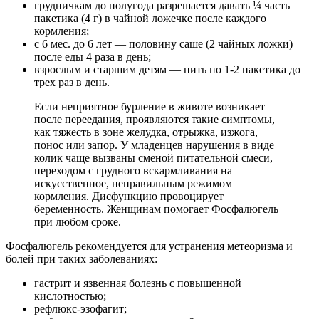
грудничкам до полугода разрешается давать ¼ часть
пакетика (4 г) в чайной ложечке после каждого
кормления;
с 6 мес. до 6 лет — половину саше (2 чайных ложки)
после еды 4 раза в день;
взрослым и старшим детям — пить по 1-2 пакетика до
трех раз в день.
Если неприятное бурление в животе возникает
после переедания, проявляются такие симптомы,
как тяжесть в зоне желудка, отрыжка, изжога,
понос или запор. У младенцев нарушения в виде
колик чаще вызваны сменой питательной смеси,
переходом с грудного вскармливания на
искусственное, неправильным режимом
кормления. Дисфункцию провоцирует
беременность. Женщинам помогает Фосфалюгель
при любом сроке.
Фосфалюгель рекомендуется для устранения метеоризма и
болей при таких заболеваниях:
гастрит и язвенная болезнь с повышенной
кислотностью;
рефлюкс-эзофагит;