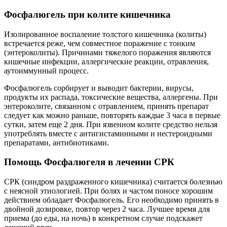
Фосфалюгель при колите кишечника
Изолированное воспаление толстого кишечника (колиты)
встречается реже, чем совместное поражение с тонким
(энтероколиты). Причинами тяжелого поражения являются
кишечные инфекции, аллергические реакции, отравления,
аутоиммунный процесс.
Фосфалюгель сорбирует и выводит бактерии, вирусы,
продукты их распада, токсические вещества, аллергены. При
энтероколите, связанном с отравлением, принять препарат
следует как можно раньше, повторять каждые 3 часа в первые
сутки, затем еще 2 дня. При язвенном колите средство нельзя
употреблять вместе с антигистаминными и нестероидными
препаратами, антибиотиками.
Помощь Фосфалюгеля в лечении СРК
СРК (синдром раздраженного кишечника) считается болезнью
с неясной этиологией. При болях и частом поносе хорошим
действием обладает Фосфалюгель. Его необходимо принять в
двойной дозировке, повтор через 2 часа. Лучшее время для
приема (до еды, на ночь) в конкретном случае подскажет