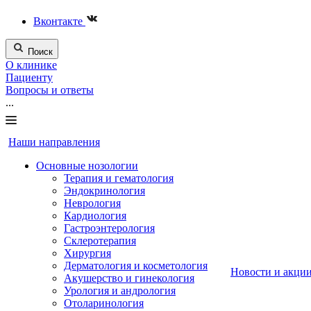
Вконтакте
Поиск
О клинике
Пациенту
Вопросы и ответы
...
Наши направления
Основные нозологии
Терапия и гематология
Эндокринология
Неврология
Кардиология
Гастроэнтерология
Склеротерапия
Хирургия
Дерматология и косметология
Новости и акци
Акушерство и гинекология
Урология и андрология
Отоларинология