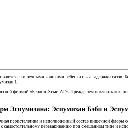
ваются с кишечными коликами ребенка из-за задержки газов. Бе
умизан L.
еской фирмой «Берлин-Хеми АГ». Прежде чем покупать лекарство
рм Эспумизана: Эспумизан Бэби и Эспу
ная перистальтика и неполноценный состав кишечной флоры со
к самостоятельному перевариванию при смешанном типе и испол