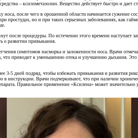
редства – ксилометазолин. Вещество действует быстро и дает ст
 носа, после чего в орошенной области начинается сужение сосу
ри простудах, но и при таких серьезных заболеваниях, как гаймо
ше.
нут после процедуры. По истечении этого времени наступает зам
ть о развитии привыкания.
чения симптомов насморка и заложенности носа. Врачи отмечаю
а, что приводит к уменьшению отека и улучшению дыхания. Это 
ее 3-5 дней подряд, чтобы избежать привыкания и развития ри
ую в инструкции. Врачи подчеркивают, что при наличии хрониче
репарата. Правильное применение «Ксилена» может значительно 