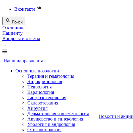
Вконтакте
Поиск
О клинике
Пациенту
Вопросы и ответы
...
Наши направления
Основные нозологии
Терапия и гематология
Эндокринология
Неврология
Кардиология
Гастроэнтерология
Склеротерапия
Хирургия
Дерматология и косметология
Новости и акци
Акушерство и гинекология
Урология и андрология
Отоларинология