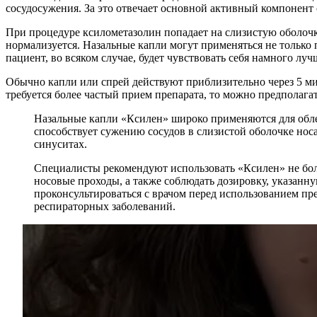
сосудосужения. За это отвечает основной активный компонент с
При процедуре ксилометазолин попадает на слизистую оболочку
нормализуется. Назальные капли могут применяться не только п
пациент, во всяком случае, будет чувствовать себя намного луч
Обычно капли или спрей действуют приблизительно через 5 ми
требуется более частый прием препарата, то можно предполага
Назальные капли «Ксилен» широко применяются для облег
способствует сужению сосудов в слизистой оболочке нос
синуситах.
Специалисты рекомендуют использовать «Ксилен» не бол
носовые проходы, а также соблюдать дозировку, указанн
проконсультироваться с врачом перед использованием п
респираторных заболеваний.