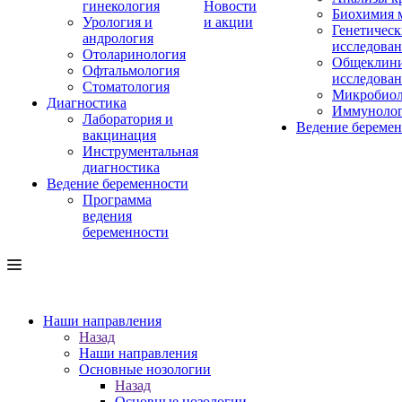
гинекология
Новости
Биохимия 
Урология и
и акции
Генетическ
андрология
исследова
Отоларинология
Общеклини
Офтальмология
исследова
Стоматология
Микробиол
Диагностика
Иммуноло
Лаборатория и
Ведение береме
вакцинация
Инструментальная
диагностика
Ведение беременности
Программа
ведения
беременности
Наши направления
Назад
Наши направления
Основные нозологии
Назад
Основные нозологии