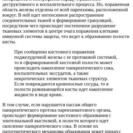
деструктивного и воспалительного процесса. Но, пораженная
область железы отделена от всей паренхимы, расположенной
вокруг. В ней идет интенсивное распространение
соединительных тканей и формирование грануляций,
посредством чего происходит постепенное разрушение
тканевых элементов в центре очага поражения клетками
иммунной системы защиты, что ведет к образованию полости
кисты.
При сообщении кистозного поражения
поджелудочной железы с ее протоковой системой,
то в сформированной кистозной полости может
происходить накопление панкреатического сока,
воспалительных экссудатов, а также
некротических элементов тканевых структур.
Если повреждаются кровеносные сосуды, то в
полости развивающейся кисты идет накопление
жидкости в виде крови.
В том случае, если нарушается пассаж общего
панкреатического протока паренхиматозного органа,
происходит формирование кистозного образования с
эпителиальной выстилкой, в полости которого идет
скопление панкреатического сока. В основе их
патогенетического механизма образования лежит процесс