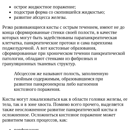
острое жидкостное поражение;
подострая форма со скопившейся жидкостью;
развитие абсцесса железы.
Резко развивающиеся кисты с острым течением, имеют не до
конца сформированные стенки своей полости, в качестве
которых могут быть задействованы парапанкреатическая
клетчатка, панкреатические протоки и сама паренхима
поджелудочной. А вот кистозные образования,
сформированные при хроническом течении панкреатической
патологии, обладают стенками из фиброзных и
грануляционных тканевых структур.
Абсцессом же называют полость, заполненную
гнойным содержимым, образовавшимся при
развитии панкреонекроза либо нагноения
кистозного поражения.
Кисты могут локализоваться как в области головки железы, ее
тела, так и в зоне хвоста. Помимо всего прочего, выделяется
также неосложненное развитие панкреатической кисты и
осложненное. Осложниться кистозное поражение может
развитием таких процессов, как:
перфорация;