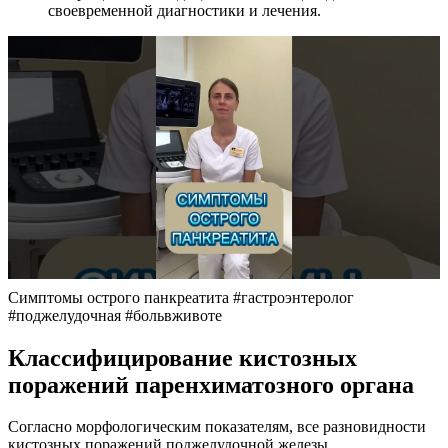
своевременной диагностики и лечения.
Симптомы острого панкреатита #гастроэнтеролог
#поджелудочная #больвживоте
Классифицирование кистозных
поражений паренхиматозного органа
Согласно морфологическим показателям, все разновидности
кистозных поражений поджелудочной железы