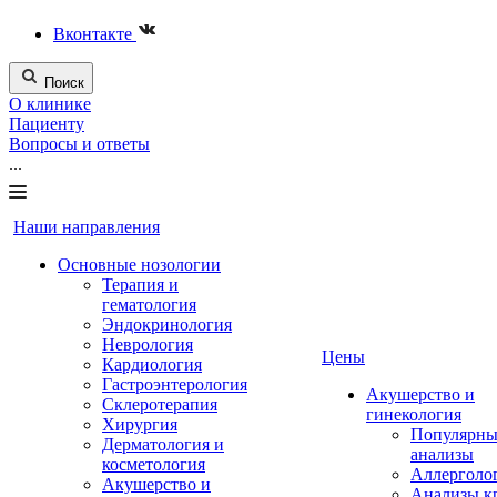
Вконтакте
Поиск
О клинике
Пациенту
Вопросы и ответы
...
Наши направления
Основные нозологии
Терапия и
гематология
Эндокринология
Неврология
Цены
Кардиология
Гастроэнтерология
Акушерство и
Склеротерапия
гинекология
Хирургия
Популярны
Дерматология и
анализы
косметология
Аллерголо
Акушерство и
Анализы к