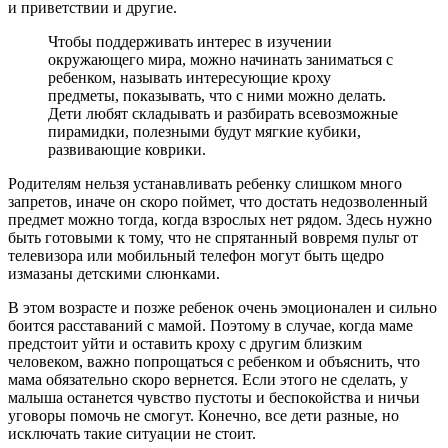
и приветствии и другие.
Чтобы поддерживать интерес в изучении
окружающего мира, можно начинать заниматься с
ребенком, называть интересующие кроху
предметы, показывать, что с ними можно делать.
Дети любят складывать и разбирать всевозможные
пирамидки, полезными будут мягкие кубики,
развивающие коврики.
Родителям нельзя устанавливать ребенку слишком много
запретов, иначе он скоро поймет, что достать недозволенный
предмет можно тогда, когда взрослых нет рядом. Здесь нужно
быть готовыми к тому, что не спрятанный вовремя пульт от
телевизора или мобильный телефон могут быть щедро
измазаны детскими слюнками.
В этом возрасте и позже ребенок очень эмоционален и сильно
боится расставаний с мамой. Поэтому в случае, когда маме
предстоит уйти и оставить кроху с другим близким
человеком, важно попрощаться с ребенком и объяснить, что
мама обязательно скоро вернется. Если этого не сделать, у
малыша останется чувство пустоты и беспокойства и ничьи
уговоры помочь не смогут. Конечно, все дети разные, но
исключать такие ситуации не стоит.