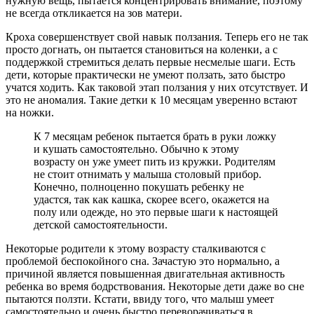
нужную вещь, пытается концентрировать внимание, поэтому
не всегда откликается на зов матери.
Кроха совершенствует свой навык ползания. Теперь его не так
просто догнать, он пытается становиться на коленки, а с
поддержкой стремиться делать первые несмелые шаги. Есть
дети, которые практически не умеют ползать, зато быстро
учатся ходить. Как таковой этап ползания у них отсутствует. И
это не аномалия. Такие детки к 10 месяцам уверенно встают
на ножки.
К 7 месяцам ребенок пытается брать в руки ложку
и кушать самостоятельно. Обычно к этому
возрасту он уже умеет пить из кружки. Родителям
не стоит отнимать у малыша столовый прибор.
Конечно, полноценно покушать ребенку не
удастся, так как кашка, скорее всего, окажется на
полу или одежде, но это первые шаги к настоящей
детской самостоятельности.
Некоторые родители к этому возрасту сталкиваются с
проблемой беспокойного сна. Зачастую это нормально, а
причиной является повышенная двигательная активность
ребенка во время бодрствования. Некоторые дети даже во сне
пытаются ползти. Кстати, ввиду того, что малыш умеет
самостоятельно и очень быстро переворачиваться в