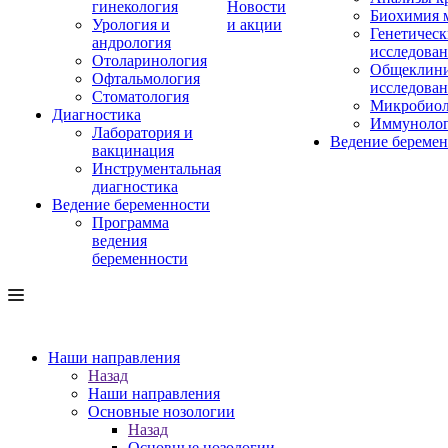
гинекология
Новости
Биохимия 
Урология и
и акции
Генетическ
андрология
исследова
Отоларинология
Общеклини
Офтальмология
исследова
Стоматология
Микробиол
Диагностика
Иммуноло
Лаборатория и
Ведение береме
вакцинация
Инструментальная
диагностика
Ведение беременности
Программа
ведения
беременности
Наши направления
Назад
Наши направления
Основные нозологии
Назад
Основные нозологии