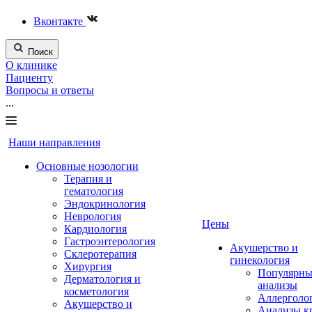
Вконтакте
Поиск
О клинике
Пациенту
Вопросы и ответы
...
Наши направления
Основные нозологии
Терапия и
гематология
Эндокринология
Неврология
Цены
Кардиология
Гастроэнтерология
Акушерство и
Склеротерапия
гинекология
Хирургия
Популярны
Дерматология и
анализы
косметология
Аллерголо
Акушерство и
Анализы к