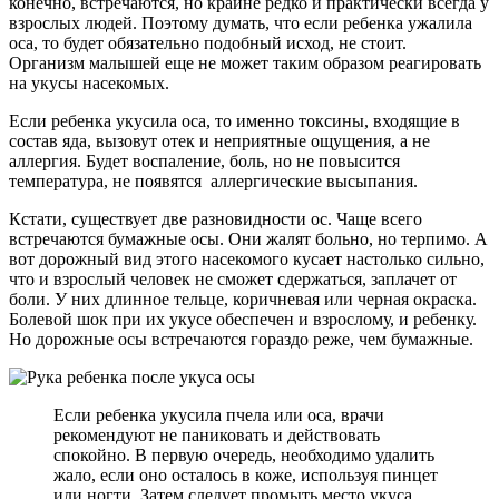
конечно, встречаются, но крайне редко и практически всегда у
взрослых людей. Поэтому думать, что если ребенка ужалила
оса, то будет обязательно подобный исход, не стоит.
Организм малышей еще не может таким образом реагировать
на укусы насекомых.
Если ребенка укусила оса, то именно токсины, входящие в
состав яда, вызовут отек и неприятные ощущения, а не
аллергия. Будет воспаление, боль, но не повысится
температура, не появятся аллергические высыпания.
Кстати, существует две разновидности ос. Чаще всего
встречаются бумажные осы. Они жалят больно, но терпимо. А
вот дорожный вид этого насекомого кусает настолько сильно,
что и взрослый человек не сможет сдержаться, заплачет от
боли. У них длинное тельце, коричневая или черная окраска.
Болевой шок при их укусе обеспечен и взрослому, и ребенку.
Но дорожные осы встречаются гораздо реже, чем бумажные.
Если ребенка укусила пчела или оса, врачи
рекомендуют не паниковать и действовать
спокойно. В первую очередь, необходимо удалить
жало, если оно осталось в коже, используя пинцет
или ногти. Затем следует промыть место укуса