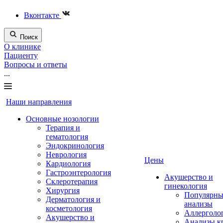
Вконтакте
Поиск
О клинике
Пациенту
Вопросы и ответы
...
Наши направления
Основные нозологии
Терапия и
гематология
Эндокринология
Неврология
Цены
Кардиология
Гастроэнтерология
Акушерство и
Склеротерапия
гинекология
Хирургия
Популярны
Дерматология и
анализы
косметология
Аллерголо
Акушерство и
Анализы к