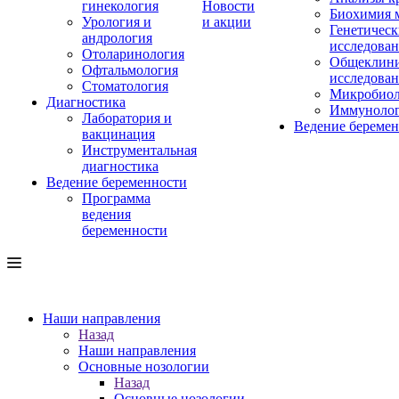
гинекология
Новости
Биохимия 
Урология и
и акции
Генетическ
андрология
исследова
Отоларинология
Общеклини
Офтальмология
исследова
Стоматология
Микробиол
Диагностика
Иммуноло
Лаборатория и
Ведение береме
вакцинация
Инструментальная
диагностика
Ведение беременности
Программа
ведения
беременности
Наши направления
Назад
Наши направления
Основные нозологии
Назад
Основные нозологии