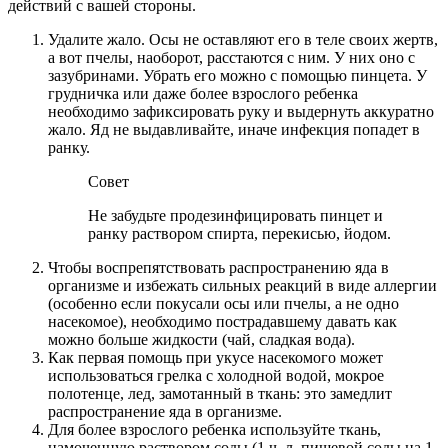
действий с вашей стороны.
Удалите жало. Осы не оставляют его в теле своих жертв,
а вот пчелы, наоборот, расстаются с ним. У них оно с
зазубринами. Убрать его можно с помощью пинцета. У
грудничка или даже более взрослого ребенка
необходимо зафиксировать руку и выдернуть аккуратно
жало. Яд не выдавливайте, иначе инфекция попадет в
ранку.
Совет
Не забудьте продезинфицировать пинцет и
ранку раствором спирта, перекисью, йодом.
Чтобы воспрепятствовать распространению яда в
организме и избежать сильных реакций в виде аллергии
(особенно если покусали осы или пчелы, а не одно
насекомое), необходимо пострадавшему давать как
можно больше жидкости (чай, сладкая вода).
Как первая помощь при укусе насекомого может
использоваться грелка с холодной водой, мокрое
полотенце, лед, замотанный в ткань: это замедлит
распространение яда в организме.
Для более взрослого ребенка используйте ткань,
намоченную раствором соды (1 ч. л. пищевой соды на 1