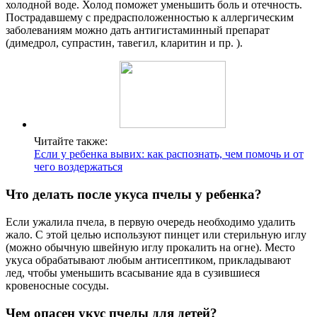
холодной воде. Холод поможет уменьшить боль и отечность.
Пострадавшему с предрасположенностью к аллергическим
заболеваниям можно дать антигистаминный препарат
(димедрол, супрастин, тавегил, кларитин и пр. ).
Читайте также:
Если у ребенка вывих: как распознать, чем помочь и от
чего воздержаться
Что делать после укуса пчелы у ребенка?
Если ужалила пчела, в первую очередь необходимо удалить
жало. С этой целью используют пинцет или стерильную иглу
(можно обычную швейную иглу прокалить на огне). Место
укуса обрабатывают любым антисептиком, прикладывают
лед, чтобы уменьшить всасывание яда в сузившиеся
кровеносные сосуды.
Чем опасен укус пчелы для детей?