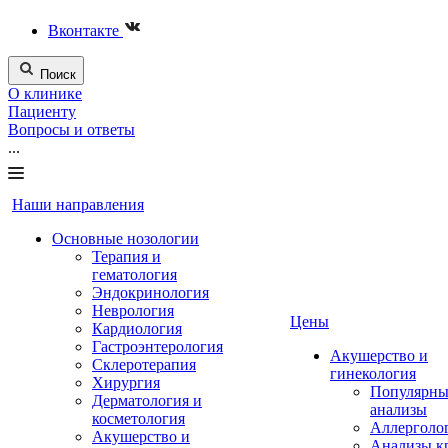
Вконтакте
Поиск
О клинике
Пациенту
Вопросы и ответы
...
Наши направления
Основные нозологии
Терапия и
гематология
Эндокринология
Неврология
Цены
Кардиология
Гастроэнтерология
Акушерство и
Склеротерапия
гинекология
Хирургия
Популярны
Дерматология и
анализы
косметология
Аллерголо
Акушерство и
Анализы к