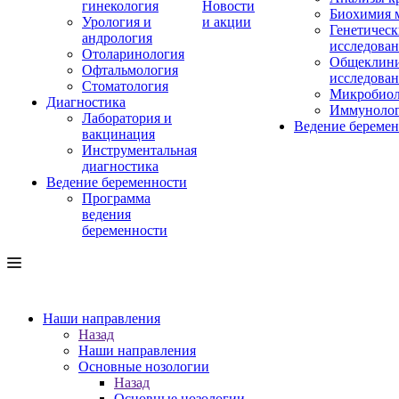
гинекология
Новости
Биохимия 
Урология и
и акции
Генетическ
андрология
исследова
Отоларинология
Общеклини
Офтальмология
исследова
Стоматология
Микробиол
Диагностика
Иммуноло
Лаборатория и
Ведение береме
вакцинация
Инструментальная
диагностика
Ведение беременности
Программа
ведения
беременности
Наши направления
Назад
Наши направления
Основные нозологии
Назад
Основные нозологии