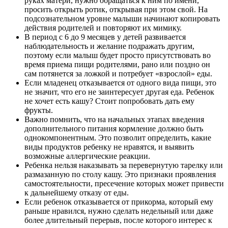
руках матери, нужно обращаться к ним по имени,
просить открыть ротик, открывая при этом свой. На
подсознательном уровне малыши начинают копировать
действия родителей и повторяют их мимику.
В период с 6 до 9 месяцев у детей развивается
наблюдательность и желание подражать другим,
поэтому если малыш будет просто присутствовать во
время приема пищи родителями, рано или поздно он
сам потянется за ложкой и потребует «взрослой» еды.
Если младенец отказывается от одного вида пищи, это
не значит, что его не заинтересует другая еда. Ребенок
не хочет есть кашу? Стоит попробовать дать ему
фрукты.
Важно помнить, что на начальных этапах введения
дополнительного питания кормление должно быть
однокомпонентным. Это позволит определить, какие
виды продуктов ребенку не нравятся, и выявить
возможные аллергические реакции.
Ребенка нельзя наказывать за перевернутую тарелку или
размазанную по столу кашу. Это признаки проявления
самостоятельности, пресечение которых может привести
к дальнейшему отказу от еды.
Если ребенок отказывается от прикорма, который ему
раньше нравился, нужно сделать недельный или даже
более длительный перерыв, после которого интерес к