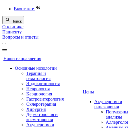
Вконтакте
Поиск
О клинике
Пациенту
Вопросы и ответы
...
Наши направления
Основные нозологии
Терапия и
гематология
Эндокринология
Неврология
Цены
Кардиология
Гастроэнтерология
Акушерство и
Склеротерапия
гинекология
Хирургия
Популярны
Дерматология и
анализы
косметология
Аллерголо
Акушерство и
Анализы к