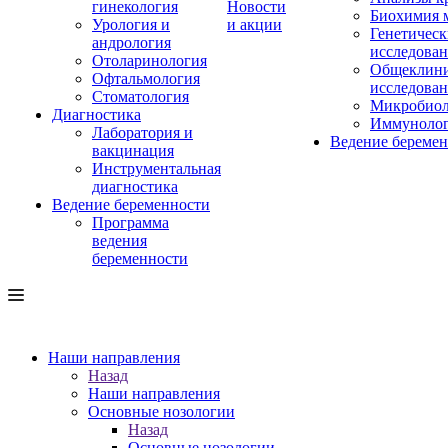
гинекология
Новости
Биохимия 
Урология и
и акции
Генетическ
андрология
исследова
Отоларинология
Общеклини
Офтальмология
исследова
Стоматология
Микробиол
Диагностика
Иммуноло
Лаборатория и
Ведение береме
вакцинация
Инструментальная
диагностика
Ведение беременности
Программа
ведения
беременности
Наши направления
Назад
Наши направления
Основные нозологии
Назад
Основные нозологии