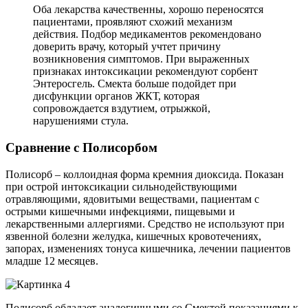
Оба лекарства качественны, хорошо переносятся
пациентами, проявляют схожий механизм
действия. Подбор медикаментов рекомендовано
доверить врачу, который учтет причину
возникновения симптомов. При выраженных
признаках интоксикации рекомендуют сорбент
Энтеросгель. Смекта больше подойдет при
дисфункции органов ЖКТ, которая
сопровождается вздутием, отрыжкой,
нарушениями стула.
Сравнение с Полисорбом
Полисорб – коллоидная форма кремния диоксида. Показан
при острой интоксикации сильнодействующими
отравляющими, ядовитыми веществами, пациентам с
острыми кишечными инфекциями, пищевыми и
лекарственными аллергиями. Средство не используют при
язвенной болезни желудка, кишечных кровотечениях,
запорах, изменениях тонуса кишечника, лечении пациентов
младше 12 месяцев.
Полисорб обладает аналогичными со Смектой показаниями к