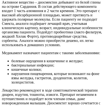
Активное вещество – диосмектин добывают из белой глины
на острове Сардиния. В состав действующего компонента
входит 1 часть алюминия и 2 части кремния. Это препарат с
высокой абсорбционной площадью, может притянуть и
удержать полярные молекулы. Если пациенту не подходит
Смекта, аналоги подбирает лечащий врач, учитывая
клиническую картину, возраст, индивидуальные особенности
организма пациента. Подойдут пробиотики (лакто фильтрум,
жидкий Хилак Форте), противодиарейные средства,
сорбенты. Аналоги можно приобрести дешево, их легко
использовать в домашних условиях.
Медикамент назначают пациентам с такими заболеваниями:
болевые ощущения в кишечнике и желудке;
бактериальные инфекции;
кишечные колики;
нарушения пищеварения, которые возникают на фоне
язвы желудка, гастритов, дуоденитов, колитов,
холециститов.
Лекарство рекомендуют в ходе симптоматической терапии
диареи, вздутия, тошноты, изжоги. Препарат незаменим в
путешествиях и подойдет всем членам семьи, даже
новорожденным малышам. Диосмектит хорошо сочетается с