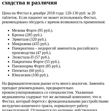
сходства и различия
Цена на Фестал в декабре 2018 года: 120-130 руб. за 20
таблеток. Если пациент не может использовать Фестал,
рекомендовано обсудить с врачом возможность применения:
Мезима Форте (95 руб.).
Креона (285 руб.).
Эрмиталя (320 руб.).
Микразима (435 руб.).
Панкреатина – недорогой заменитель российского
производства (47 руб.).
Энзистала-П (57 руб.).
Пакреатина Форте (55 руб.).
Панзинорма Форте (85 руб.).
Пензитал (60 руб.).
Юниэнзим (100 руб.).
На фармацевтическом рынке есть много аналогов. Заменять
препарат рекомендовано, предварительно
проконсультировавшись со специалистом. Указанные
медикаменты содержат тот же активный компонент, что и
Фестал, который борется с функциональными расстройствами
желудочно-кишечного тракта, нормализует работу
поджелудочной. Отличаются по наличию действующих