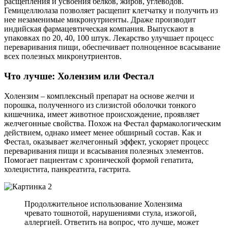
расщепления и усвоения белков, жиров, углеводов.
Гемицеллюлаза позволяет расщепит клетчатку и получить из
нее незаменимые микронутриенты. Драже производит
индийская фармацевтическая компания. Выпускают в
упаковках по 20, 40, 100 штук. Лекарство улучшает процесс
переваривания пищи, обеспечивает полноценное всасывание
всех полезных микронутриентов.
Что лучше: Холензим или Фестал
Холензим – комплексный препарат на основе желчи и
порошка, полученного из слизистой оболочки тонкого
кишечника, имеет животное происхождение, проявляет
желчегонные свойства. Похож на Фестал фармакологическим
действием, однако имеет менее обширный состав. Как и
Фестал, оказывает желчегонный эффект, ускоряет процесс
переваривания пищи и всасывания полезных элементов.
Помогает пациентам с хронической формой гепатита,
холецистита, панкреатита, гастрита.
Продолжительное использование Холензима
чревато тошнотой, нарушениями стула, изжогой,
аллергией. Ответить на вопрос, что лучше, может