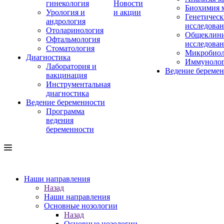
гинекология
Новости
Биохимия 
Урология и
и акции
Генетическ
андрология
исследова
Отоларинология
Общеклини
Офтальмология
исследова
Стоматология
Микробиол
Диагностика
Иммуноло
Лаборатория и
Ведение береме
вакцинация
Инструментальная
диагностика
Ведение беременности
Программа
ведения
беременности
Наши направления
Назад
Наши направления
Основные нозологии
Назад
Основные нозологии