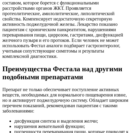
составом, которое борется с функциональными
расстройствами органов ЖКТ. Проявляется
протеолитические, амилолитические, липолитический
свойства. Компенсирует недостаточную секреторную
активность поджелудочной железы. Лекарство показано
пациентам с хроническим панкреатитом, нарушениями
переваривания пищи, циррозом, гастритами, дисфункцией
желчного пузыря и его протоков. Если человек не может
использовать Фестал аналоги подбирает гастроэнтеролог,
учитывая сопутствующие симптомы и результаты
комплексной диагностики.
Преимущества Фестала над другими
подобными препаратами
Препарат не только обеспечивает поступление активных
веществ, необходимых для нормального пищеварения извне,
но и активирует поджелудочную систему. Обладает широким
перечнем показаний, рекомендован пациентам с такими
заболеваниями:
дисфункция синтеза и выделения желчи;
нарушения жевательной функции;
погрешности переваривания пищи, которые приводят к