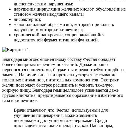
диспепсическим нарушениям;
нарушения циркуляции желчных кислот, обусловленные
стенозом желчевыводящего канала;
дисбактериоз;
малоподвижный образ жизни, который приводит к
нарушениям моторики кишечника;
хронический панкреатит, сопровождающийся
недостаточной ферментативной функцией.
Благодаря многокомпонентному составу Фестал обладает
более обширным перечнем показаний. Драже хорошо
переносятся пациентами, бюджетны и редко требуют подбора
замены. Наличие липазы и протеазы ускоряет всасывание
полезных витаминов, питательных компонентов. Экстракт
желчи позволяет быстрее расщепить и усвоить тяжелую,
жирную пищу. Благодаря гемицеллюлозе усваивается даже
грубая клетчатка, предотвращается образование избыточного
газа в кишечнике.
Врачи отмечают, что Фестал, используемый для
улучшения пищеварения, можно заменить
несколькими доступными дженериками. Среди
них выделяются такие препараты, как Панзинорм,