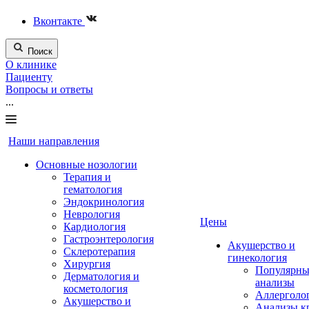
Вконтакте
Поиск
О клинике
Пациенту
Вопросы и ответы
...
Наши направления
Основные нозологии
Терапия и
гематология
Эндокринология
Неврология
Цены
Кардиология
Гастроэнтерология
Акушерство и
Склеротерапия
гинекология
Хирургия
Популярны
Дерматология и
анализы
косметология
Аллерголо
Акушерство и
Анализы к