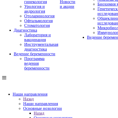
гинекология
Новости
Биохимия 
Урология и
и акции
Генетическ
андрология
исследова
Отоларинология
Общеклини
Офтальмология
исследова
Стоматология
Микробиол
Диагностика
Иммуноло
Лаборатория и
Ведение береме
вакцинация
Инструментальная
диагностика
Ведение беременности
Программа
ведения
беременности
Наши направления
Назад
Наши направления
Основные нозологии
Назад
Основные нозологии