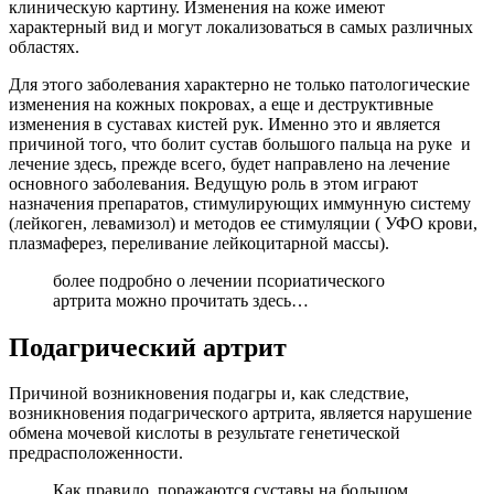
клиническую картину. Изменения на коже имеют
характерный вид и могут локализоваться в самых различных
областях.
Для этого заболевания характерно не только патологические
изменения на кожных покровах, а еще и деструктивные
изменения в суставах кистей рук. Именно это и является
причиной того, что болит сустав большого пальца на руке и
лечение здесь, прежде всего, будет направлено на лечение
основного заболевания. Ведущую роль в этом играют
назначения препаратов, стимулирующих иммунную систему
(лейкоген, левамизол) и методов ее стимуляции ( УФО крови,
плазмаферез, переливание лейкоцитарной массы).
более подробно о лечении псориатического
артрита можно прочитать здесь…
Подагрический артрит
Причиной возникновения подагры и, как следствие,
возникновения подагрического артрита, является нарушение
обмена мочевой кислоты в результате генетической
предрасположенности.
Как правило, поражаются суставы на большом