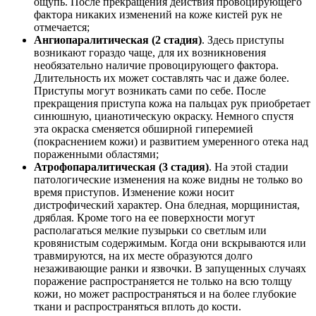
ощупь. После прекращения действия провоцирующего
фактора никаких изменений на коже кистей рук не
отмечается;
Ангиопаралитическая (2 стадия)
. Здесь приступы
возникают гораздо чаще, для их возникновения
необязательно наличие провоцирующего фактора.
Длительность их может составлять час и даже более.
Приступы могут возникать сами по себе. После
прекращения приступа кожа на пальцах рук приобретает
синюшную, цианотическую окраску. Немного спустя
эта окраска сменяется обширной гиперемией
(покраснением кожи) и развитием умеренного отека над
пораженными областями;
Атрофопаралитическая (3 стадия)
. На этой стадии
патологические изменения на коже видны не только во
время приступов. Изменение кожи носит
дистрофический характер. Она бледная, морщинистая,
дряблая. Кроме того на ее поверхности могут
располагаться мелкие пузырьки со светлым или
кровянистым содержимым. Когда они вскрываются или
травмируются, на их месте образуются долго
незаживающие ранки и язвочки. В запущенных случаях
поражение распространяется не только на всю толщу
кожи, но может распространяться и на более глубокие
ткани и распространяться вплоть до кости.