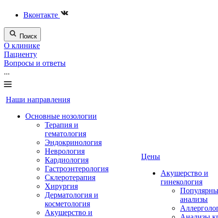
Вконтакте
Поиск
О клинике
Пациенту
Вопросы и ответы
...
Наши направления
Основные нозологии
Терапия и
гематология
Эндокринология
Неврология
Цены
Кардиология
Гастроэнтерология
Акушерство и
Склеротерапия
гинекология
Хирургия
Популярны
Дерматология и
анализы
косметология
Аллерголо
Акушерство и
Анализы к